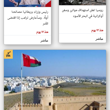
روسيا تعلن استهداف موانئ وسفن
رئيس وزراء بريطانيا: مصالحنا
klyoum.com
أوكرانية في البحر الأسود
تغيير الدولة
أولًا.. وسأعارض ترامب إذا اقتضى
تعبر
الأمر
مصادر الأخبار من سلطنة عُمان
المقالات
الموجوده
منذ ١٢ يوم
اخبار سلطنة عُمان على مدار الساعة
هنا عن
منذ ١٢ يوم
وجهة
نظر
أهم اخبار سلطنة عُمان العاجلة والمباشرة
مباشر
كاتبيها.
مباشر