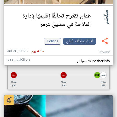
عُمان تقترح تحالفًا إقليميًا لإدارة
الملاحة في مضيق هرمز
اخبار سلطنة عُمان
Politics
Jul 26, 2026
منذ ١٢ يوم
RY42DZ
عدد الكلمات: ١٦٦
•
mubasher.info
مباشر
منذ ١٢
منذ ١٢
منذ ١٣
يوم
يوم
يوم