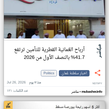
أرباح العُمانية القطرية للتأمين ترتفع
41.7% بالنصف الأول من 2026
اخبار سلطنة عُمان
Politics
Jul 26, 2026
منذ ١٢ يوم
ND79PY
عدد الكلمات: ١٢١
•
mubasher.info
مباشر