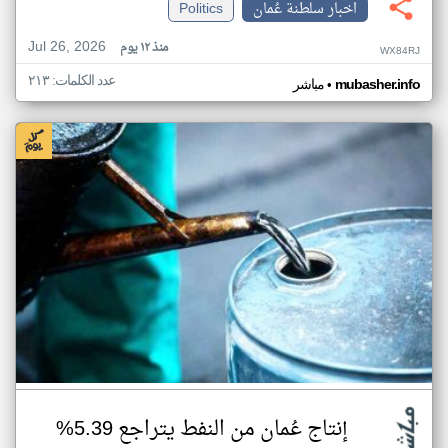
اخبار سلطنة عُمان
Politics
Jul 26, 2026
منذ ١٢ يوم
WX84RJ
عدد الكلمات: ٢١٣
•
mubasher.info
مباشر
إنتاج عُمان من النفط يتراجع 5.39%