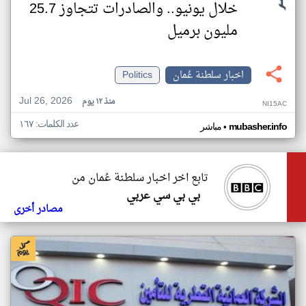
خلال يونيو.. والصادرات تتجاوز 25.7
مليون برميل
اخبار سلطنة عُمان
Politics
Jul 26, 2026
منذ ١٢ يوم
NI15AC
عدد الكلمات: ١٦٧
•
mubasher.info
مباشر
تابع اخر اخبار سلطنة عُمان من
بي بي سي عربي
مصادر أخرى