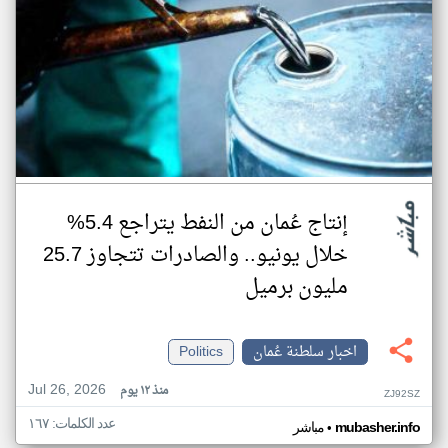
إنتاج عُمان من النفط يتراجع 5.4%
خلال يونيو.. والصادرات تتجاوز 25.7
مليون برميل
اخبار سلطنة عُمان
Politics
Jul 26, 2026
منذ ١٢ يوم
ZJ92SZ
عدد الكلمات: ١٦٧
•
mubasher.info
مباشر