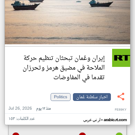
إيران وعُمان تبحثان تنظيم حركة
الملاحة في مضيق هرمز وتحرزان
تقدما في المفاوضات
اخبار سلطنة عُمان
Politics
Jul 26, 2026
منذ ١٢ يوم
FE89KY
عدد الكلمات: ١٥٣
•
arabic.rt.com
ار تي عربي