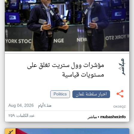
مؤشرات وول ستريت تغلق على
مستويات قياسية
اخبار سلطنة عُمان
Politics
Aug 04, 2026
منذ ٤ أيام
OK08QZ
عدد الكلمات: ٢٥٩
•
mubasher.info
مباشر