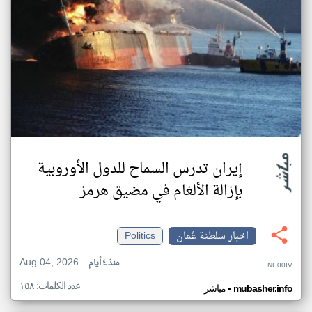
إيران تدرس السماح للدول الأوروبية
بإزالة الألغام في مضيق هرمز
اخبار سلطنة عُمان
Politics
Aug 04, 2026
منذ ٤ أيام
NE00IV
عدد الكلمات: ١٥٨
•
mubasher.info
مباشر