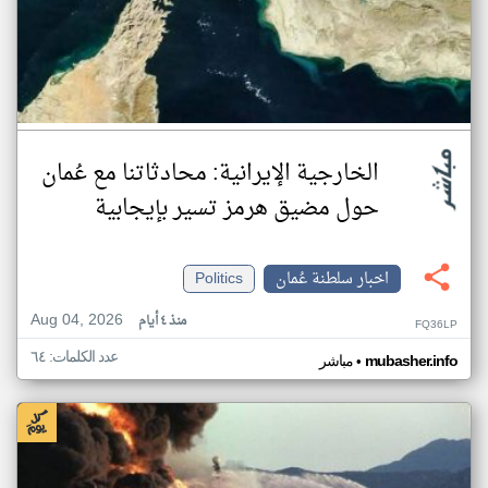
الخارجية الإيرانية: محادثاتنا مع عُمان
حول مضيق هرمز تسير بإيجابية
اخبار سلطنة عُمان
Politics
Aug 04, 2026
منذ ٤ أيام
FQ36LP
عدد الكلمات: ٦٤
•
mubasher.info
مباشر