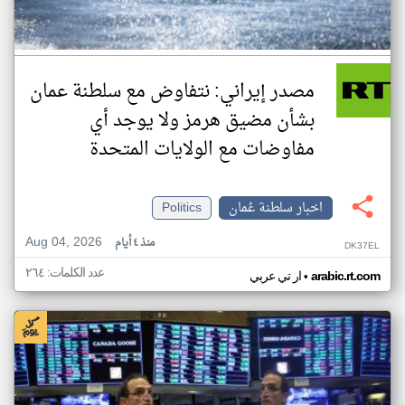
مصدر إيراني: نتفاوض مع سلطنة عمان
بشأن مضيق هرمز ولا يوجد أي
مفاوضات مع الولايات المتحدة
اخبار سلطنة عُمان
Politics
Aug 04, 2026
منذ ٤ أيام
DK37EL
عدد الكلمات: ٢٦٤
•
arabic.rt.com
ار تي عربي