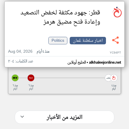
قطر: جهود مكثفة لخفض التصعيد
وإعادة فتح مضيق هرمز
اخبار سلطنة عُمان
Politics
Aug 04, 2026
منذ ٤ أيام
YC94PT
عدد الكلمات: ٢٠٤
•
alkhaleejonline.net
الخليج أونلاين
منذ ٤
منذ ٦
منذ ٦
أيام
أيام
أيام
المزيد من الأخبار