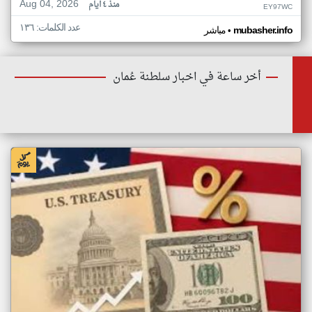
Aug 04, 2026
منذ ٤ أيام
EY97WC
عدد الكلمات: ١٣٦
•
mubasher.info
مباشر
أخر ساعة في اخبار سلطنة عُمان