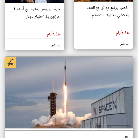
الذهب يرتفع مع تراجع النفط
جيف بيزوس يعتزم بيع أسهم في
وتلاشي مخاوف التضخم
أمازون بـ4.1 مليار دولار
klyoum.com
تغيير الدولة
تعبر
مصادر الأخبار من سلطنة عُمان
المقالات
منذ ٤ أيام
منذ ٤ أيام
الموجوده
اخبار سلطنة عُمان على مدار الساعة
هنا عن
وجهة
مباشر
مباشر
نظر
أهم اخبار سلطنة عُمان العاجلة والمباشرة
كاتبيها.