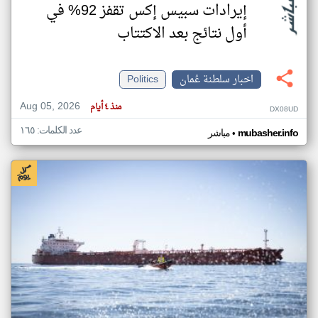
إيرادات سبيس إكس تقفز 92% في
أول نتائج بعد الاكتتاب
اخبار سلطنة عُمان
Politics
Aug 05, 2026
منذ ٤ أيام
DX08UD
عدد الكلمات: ١٦٥
•
mubasher.info
مباشر