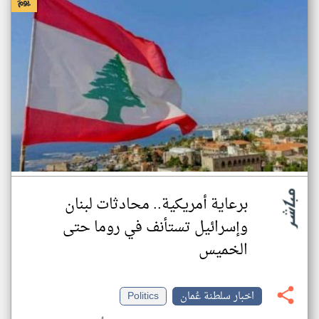
برعاية أمريكية.. محادثات لبنان
وإسرائيل تستأنف في روما حتى
الخميس
اخبار سلطنة عُمان
Politics