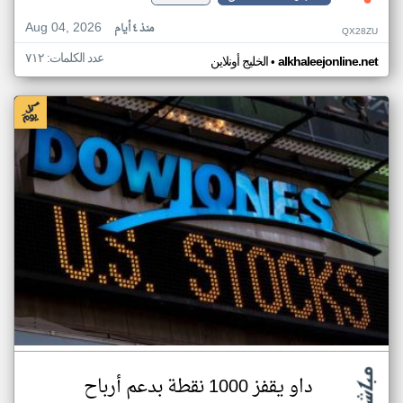
Aug 04, 2026
منذ ٤ أيام
QX28ZU
عدد الكلمات: ٧١٢
•
alkhaleejonline.net
الخليج أونلاين
داو يقفز 1000 نقطة بدعم أرباح