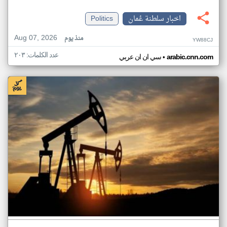
اخبار سلطنة عُمان
Politics
Aug 07, 2026
منذ يوم
YW88CJ
عدد الكلمات: ٢٠٣
•
arabic.cnn.com
سي ان ان عربي