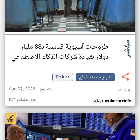
طروحات آسيوية قياسية بـ83 مليار
دولار بقيادة شركات الذكاء الاصطناعي
اخبار سلطنة عُمان
Politics
Aug 07, 2026
منذ يوم
VT87GU
عدد الكلمات: ٢٤٣
•
mubasher.info
مباشر