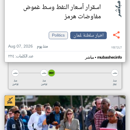
اسقرار أسعار النفط وسط غموض
مفاوضات هرمز
اخبار سلطنة عُمان
Politics
Aug 07, 2026
منذ يوم
YB72LT
عدد الكلمات: ٢٢٤
•
mubasher.info
مباشر
منذ
منذ
منذ
يوم
يومين
يومين