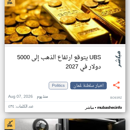
UBS يتوقع ارتفاع الذهب إلى 5000
دولار في 2027
اخبار سلطنة عُمان
Politics
Aug 07, 2026
منذ يوم
BO93RZ
عدد الكلمات: ٤٣٤
•
mubasher.info
مباشر