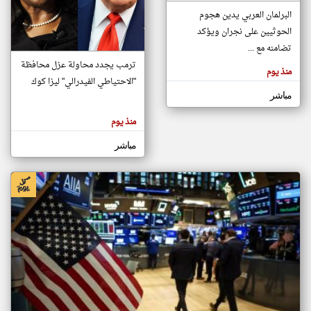
البرلمان العربي يدين هجوم
الحوثيين على نجران ويؤكد
klyoum.com
تضامنه مع ...
تغيير الدولة
تعبر
ترمب يجدد محاولة عزل محافظة
مصادر الأخبار من سلطنة عُمان
منذ يوم
المقالات
الموجوده
"الاحتياطي الفيدرالي" ليزا كوك
اخبار سلطنة عُمان على مدار الساعة
هنا عن
مباشر
وجهة
نظر
أهم اخبار سلطنة عُمان العاجلة والمباشرة
كاتبيها.
منذ يوم
مباشر