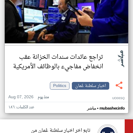
تراجع عائدات سندات الخزانة عقب
انخفاض مفاجيء بالوظائف الأمريكية
اخبار سلطنة عُمان
Politics
Aug 07, 2026
منذ يوم
UO06SQ
عدد الكلمات: ١٨٦
•
mubasher.info
مباشر
تابع اخر اخبار سلطنة عُمان من