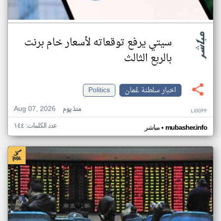
سيتي يرفع توقعاته لأسعار خام برنت
بالربع الثالث
اخبار سلطنة عُمان
Politics
Aug 07, 2026
منذ يوم
LI00FF
عدد الكلمات: ١٤٤
•
mubasher.info
مباشر