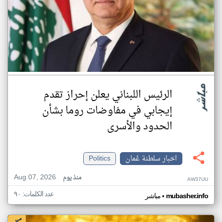
الرئيس اللبناني يعلن إحراز تقدم
إيجابي في مفاوضات روما بشأن
الحدود والأسرى
اخبار سلطنة عُمان
Politics
Aug 07, 2026
منذ يوم
AW37UU
عدد الكلمات: ٩٠
•
mubasher.info
مباشر