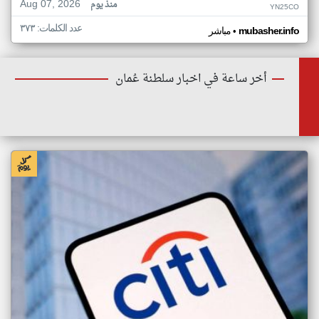
Aug 07, 2026
منذ يوم
YN25CO
عدد الكلمات: ٣٧٣
•
mubasher.info
مباشر
أخر ساعة في اخبار سلطنة عُمان