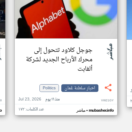
جوجل كلاود تتحول إلى
محرك الأرباح الجديد لشركة
ألفابت
اخبار سلطنة عُمان
Politics
Jul 23, 2026
منذ ١٦ يوم
I
VW21GY
عدد الكلمات: ١٧٢
•
mubasher.info
مباشر
o