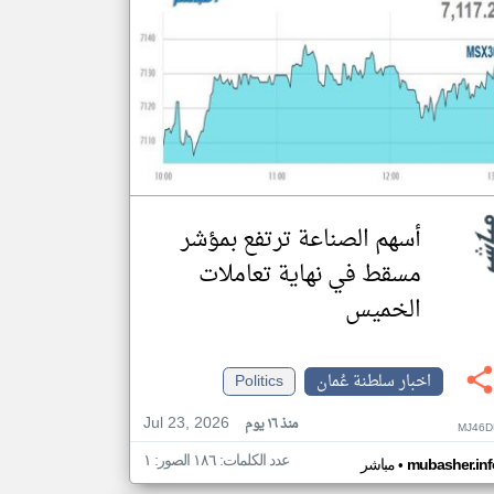
أسهم الصناعة ترتفع بمؤشر
مسقط في نهاية تعاملات
الخميس
اخبار سلطنة عُمان
Politics
Jul 23, 2026
منذ ١٦ يوم
MJ46D
عدد الكلمات: ١٨٦ الصور: ١
•
mubasher.inf
مباشر