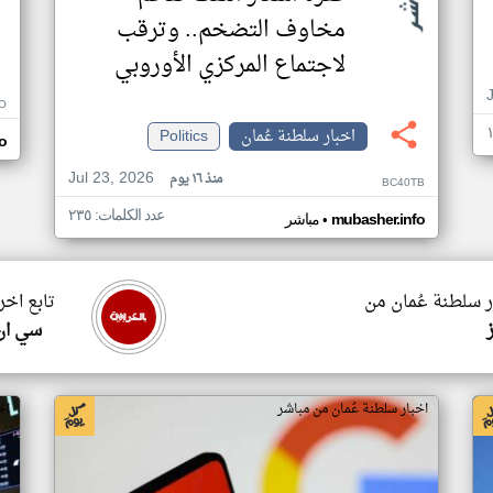
مخاوف التضخم.. وترقب
لاجتماع المركزي الأوروبي
O
اخبار سلطنة عُمان
Politics
o
Jul 23, 2026
منذ ١٦ يوم
BC40TB
عدد الكلمات: ٢٣٥
•
mubasher.info
مباشر
ر سلطنة عُمان من
تابع اخر
سي ان
اخبار سلطنة عُمان من مباشر
اخ