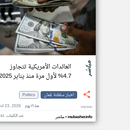
العائدات الأمريكية تتجاوز
4.7% لأول مرة منذ يناير 2025
اخبار سلطنة عُمان
Politics
Jul 23, 2026
منذ ١٦ يوم
VN23HU
عدد الكلمات: ١٨٤
•
mubasher.info
مباشر