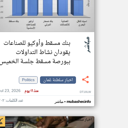
تعبر
المقالات
الموجوده
هنا عن
وجهة
بنك مسقط وأوكيو للصناعات
نظر
كاتبيها.
يقودان نشاط التداولات
ببورصة مسقط جلسة الخميس
اخبار سلطنة عُمان
Politics
Jul 23, 2026
منذ ١٦ يوم
DT18LW
عدد الكلمات: ٢٠٢
•
mubasher.info
مباشر
اخبار سلطنة عُمان من مباشر