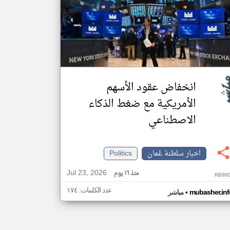
انخفاض عقود الأسهم
الأمريكية مع ضغط الذكاء
الاصطناعي
اخبار سلطنة عُمان
Politics
Jul 23, 2026
منذ ١٦ يوم
RB98D
عدد الكلمات: ١٧٤
•
mubasher.inf
مباشر