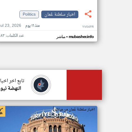
اخبار سلطنة عُمان
Politics
Jul 23, 2026
منذ ١٦ يوم
YV04FR
عدد الكلمات: ١٨٣
•
mubasher.info
مباشر
تابع اخر اخبا
النهضة نيوز
اخبار سلطنة عُمان من مباشر