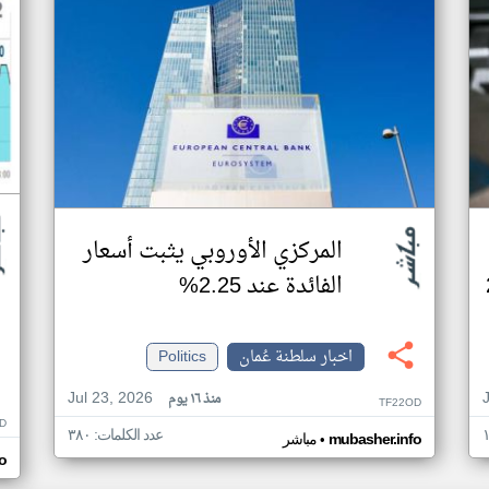
المركزي الأوروبي يثبت أسعار
الفائدة عند 2.25%
اخبار سلطنة عُمان
Politics
Jul 23, 2026
منذ ١٦ يوم
TF22OD
D
عدد الكلمات: ٣٨٠
•
mubasher.info
مباشر
o