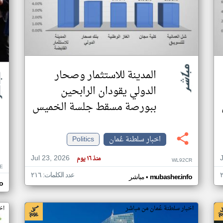
المدينة للاستثمار وصحار
الدولي يقودان الرابحين
ببورصة مسقط جلسة الخميس
اخبار سلطنة عُمان
Politics
Jul 23, 2026
منذ ١٦ يوم
WL92CR
E
عدد الكلمات: ٢١٦
•
mubasher.info
مباشر
o
اخبار سلطنة عُمان من مباشر
اخ