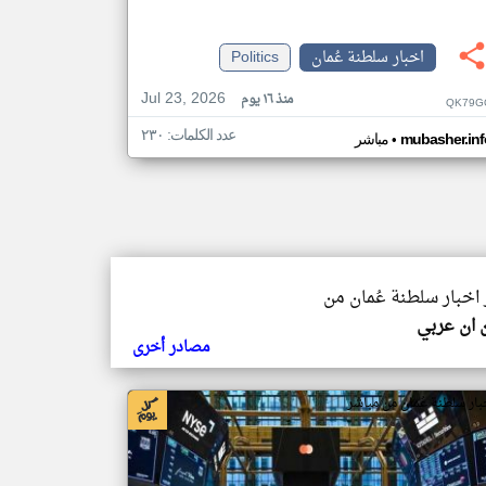
اخبار سلطنة عُمان
Politics
Jul 23, 2026
منذ ١٦ يوم
QK79G
عدد الكلمات: ٢٣٠
•
mubasher.inf
مباشر
 اخبار سلطنة عُمان من
 ان عربي
مصادر أخرى
بار سلطنة عُمان من مباشر