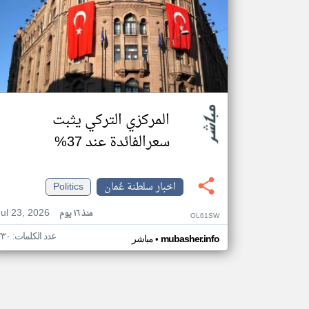
المركزي التركي يثبت
سعرالفائدة عند 37%
اخبار سلطنة عُمان
Politics
Jul 23, 2026
منذ ١٦ يوم
OL61SW
عدد الكلمات: ٢٣٠
•
mubasher.info
مباشر