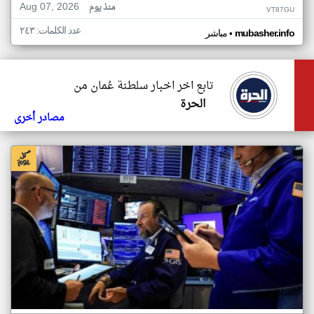
Aug 07, 2026
منذ يوم
VT87GU
عدد الكلمات: ٢٤٣
•
mubasher.info
مباشر
تابع اخر اخبار سلطنة عُمان من
الحرة
مصادر أخرى