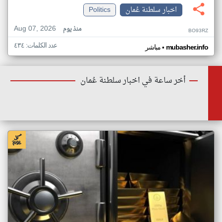
اخبار سلطنة عُمان
Politics
Aug 07, 2026
منذ يوم
BO93RZ
عدد الكلمات: ٤٣٤
•
mubasher.info
مباشر
أخر ساعة في اخبار سلطنة عُمان