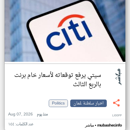
سيتي يرفع توقعاته لأسعار خام برنت
بالربع الثالث
اخبار سلطنة عُمان
Politics
Aug 07, 2026
منذ يوم
LI00FF
عدد الكلمات: ١٤٤
•
mubasher.info
مباشر