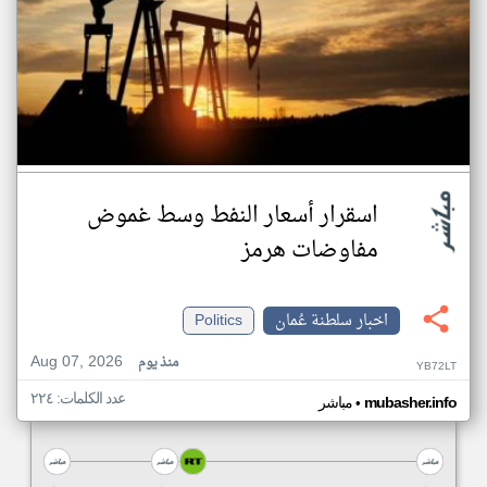
اسقرار أسعار النفط وسط غموض
مفاوضات هرمز
اخبار سلطنة عُمان
Politics
Aug 07, 2026
منذ يوم
YB72LT
عدد الكلمات: ٢٢٤
•
mubasher.info
مباشر