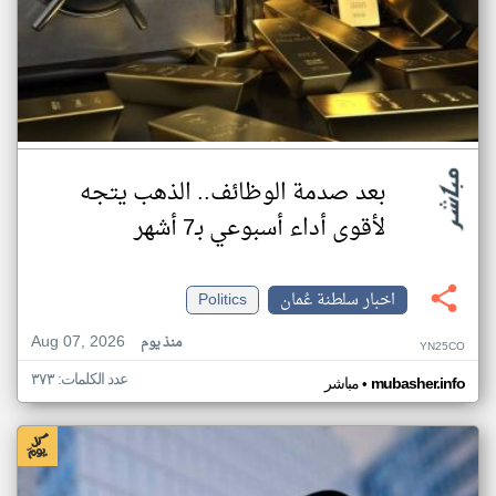
بعد صدمة الوظائف.. الذهب يتجه
لأقوى أداء أسبوعي بـ7 أشهر
اخبار سلطنة عُمان
Politics
Aug 07, 2026
منذ يوم
YN25CO
عدد الكلمات: ٣٧٣
•
mubasher.info
مباشر