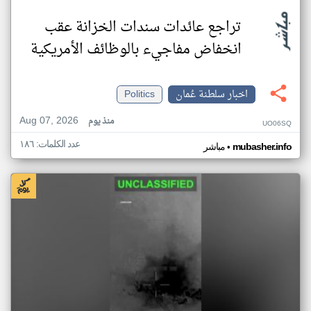
تراجع عائدات سندات الخزانة عقب
انخفاض مفاجيء بالوظائف الأمريكية
اخبار سلطنة عُمان
Politics
Aug 07, 2026
منذ يوم
UO06SQ
عدد الكلمات: ١٨٦
•
mubasher.info
مباشر