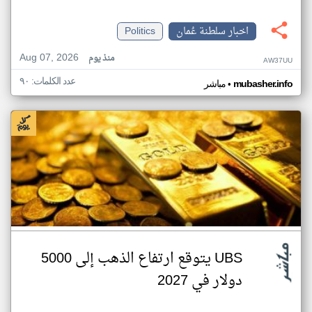
اخبار سلطنة عُمان
Politics
Aug 07, 2026
منذ يوم
AW37UU
عدد الكلمات: ٩٠
•
mubasher.info
مباشر
UBS يتوقع ارتفاع الذهب إلى 5000
دولار في 2027