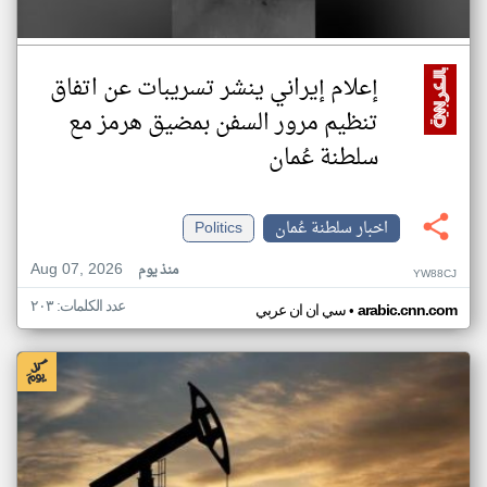
إعلام إيراني ينشر تسريبات عن اتفاق
تنظيم مرور السفن بمضيق هرمز مع
سلطنة عُمان
اخبار سلطنة عُمان
Politics
Aug 07, 2026
منذ يوم
YW88CJ
عدد الكلمات: ٢٠٣
•
arabic.cnn.com
سي ان ان عربي