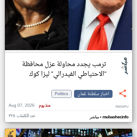
ترمب يجدد محاولة عزل محافظة
"الاحتياطي الفيدرالي" ليزا كوك
اخبار سلطنة عُمان
Politics
Aug 07, 2026
منذ يوم
RW39PU
عدد الكلمات: ٣٢٥
•
mubasher.info
مباشر