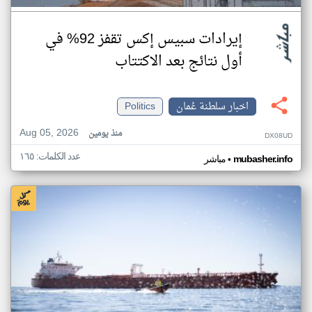
إيرادات سبيس إكس تقفز 92% في
أول نتائج بعد الاكتتاب
اخبار سلطنة عُمان
Politics
Aug 05, 2026
منذ يومين
DX08UD
عدد الكلمات: ١٦٥
•
mubasher.info
مباشر