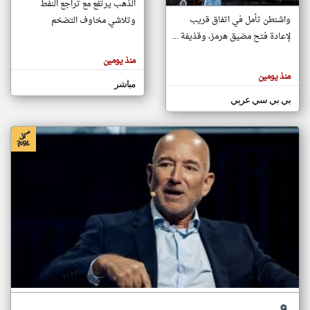
الذهب يرتفع مع تراجع النفط
واشنطن تأمل في اتفاق قريب
وتلاشي مخاوف التضخم
لإعادة فتح مضيق هرمز، وقذيفة ...
klyoum.com
تغيير الدولة
منذ يومين
تعبر
مصادر الأخبار من سلطنة عُمان
المقالات
منذ يومين
الموجوده
مباشر
اخبار سلطنة عُمان على مدار الساعة
هنا عن
وجهة
بي بي سي عربي
نظر
أهم اخبار سلطنة عُمان العاجلة والمباشرة
كاتبيها.