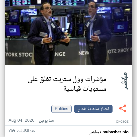
مؤشرات وول ستريت تغلق على
مستويات قياسية
اخبار سلطنة عُمان
Politics
Aug 04, 2026
منذ يومين
OK08QZ
عدد الكلمات: ٢٥٩
•
mubasher.info
مباشر