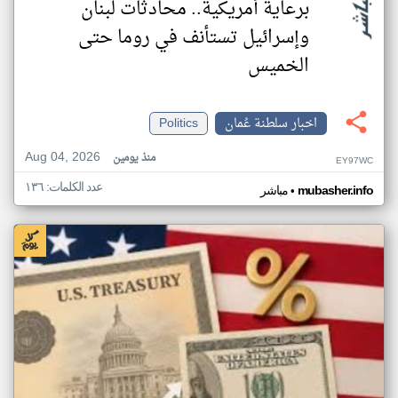
برعاية أمريكية.. محادثات لبنان
وإسرائيل تستأنف في روما حتى
الخميس
اخبار سلطنة عُمان
Politics
Aug 04, 2026
منذ يومين
EY97WC
عدد الكلمات: ١٣٦
•
mubasher.info
مباشر