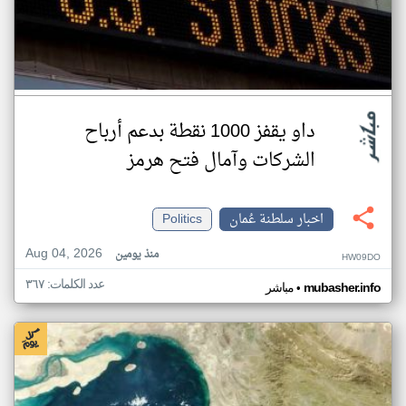
داو يقفز 1000 نقطة بدعم أرباح
الشركات وآمال فتح هرمز
اخبار سلطنة عُمان
Politics
Aug 04, 2026
منذ يومين
HW09DO
عدد الكلمات: ٣٦٧
•
mubasher.info
مباشر