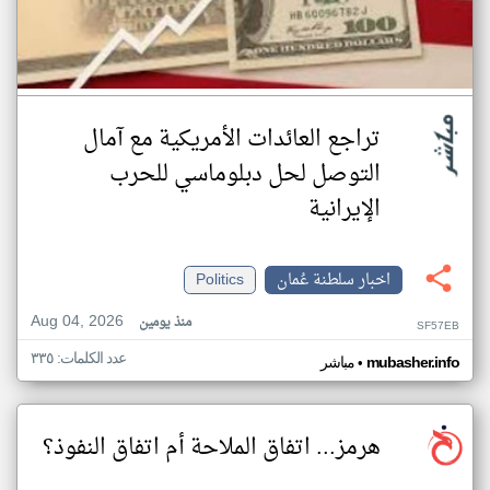
تراجع العائدات الأمريكية مع آمال
التوصل لحل دبلوماسي للحرب
الإيرانية
اخبار سلطنة عُمان
Politics
Aug 04, 2026
منذ يومين
SF57EB
عدد الكلمات: ٣٣٥
•
mubasher.info
مباشر
هرمز... اتفاق الملاحة أم اتفاق النفوذ؟