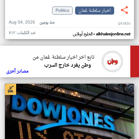
اخبار سلطنة عُمان
Politics
Aug 04, 2026
منذ يومين
QX28ZU
عدد الكلمات: ٧١٢
•
alkhaleejonline.net
الخليج أونلاين
تابع اخر اخبار سلطنة عُمان من
وطن يغرد خارج السرب
مصادر أخرى