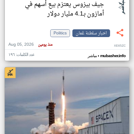
جيف بيزوس يعتزم بيع أسهم في
أمازون بـ4.1 مليار دولار
اخبار سلطنة عُمان
Politics
Aug 05, 2026
منذ يومين
XE65ZC
عدد الكلمات: ١٩٦
•
mubasher.info
مباشر