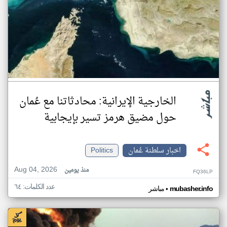
الخارجية الإيرانية: محادثاتنا مع عُمان
حول مضيق هرمز تسير بإيجابية
اخبار سلطنة عُمان
Politics
Aug 04, 2026
منذ يومين
FQ36LP
عدد الكلمات: ٦٤
•
mubasher.info
مباشر