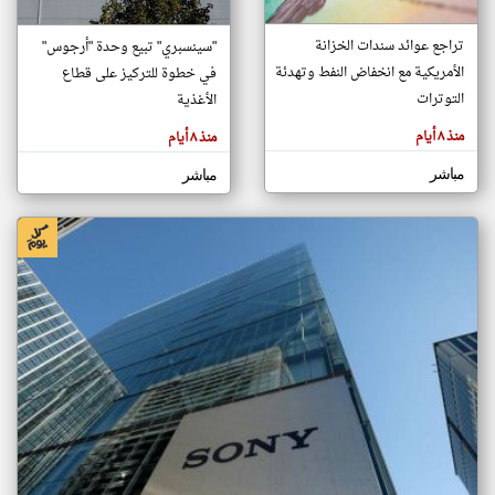
تراجع عوائد سندات الخزانة
"سينسبري" تبيع وحدة "أرجوس"
klyoum.com
الأمريكية مع انخفاض النفط وتهدئة
في خطوة للتركيز على قطاع
تغيير الدولة
التوترات
الأغذية
تعبر
مصادر الأخبار من سلطنة عُمان
المقالات
الموجوده
منذ ٨ أيام
منذ ٨ أيام
اخبار سلطنة عُمان على مدار الساعة
هنا عن
وجهة
نظر
أهم اخبار سلطنة عُمان العاجلة والمباشرة
مباشر
مباشر
كاتبيها.