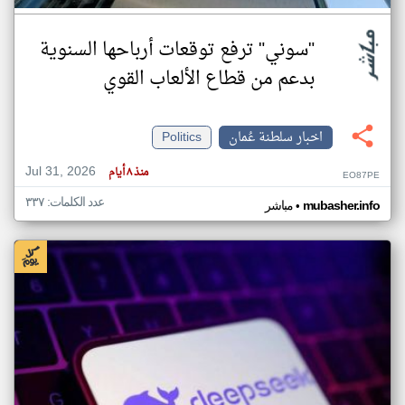
"سوني" ترفع توقعات أرباحها السنوية
بدعم من قطاع الألعاب القوي
اخبار سلطنة عُمان
Politics
Jul 31, 2026
منذ ٨ أيام
EO87PE
عدد الكلمات: ٣٣٧
•
mubasher.info
مباشر