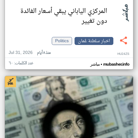
المركزي الياباني يبقي أسعار الفائدة
دون تغيير
اخبار سلطنة عُمان
Politics
Jul 31, 2026
منذ ٨ أيام
HU24ZS
عدد الكلمات: ٦٠
•
mubasher.info
مباشر