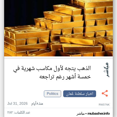
الذهب يتجه لأول مكاسب شهرية في
خمسة أشهر رغم تراجعه
اخبار سلطنة عُمان
Politics
Jul 31, 2026
منذ ٨ أيام
RW37NK
عدد الكلمات: ٢٨٢
•
mubasher.info
مباشر