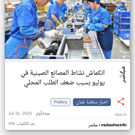
انكماش نشاط المصانع الصينية في
يوليو بسبب ضعف الطلب المحلي
اخبار سلطنة عُمان
Politics
Jul 31, 2026
منذ ٨ أيام
MQ81IS
عدد الكلمات: ٢٩٧
•
mubasher.info
مباشر