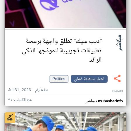
"ديب سيك" تطلق واجهة برمجة
تطبيقات تجريبية لنموذجها الذكي
الرائد
اخبار سلطنة عُمان
Politics
Jul 31, 2026
منذ ٨ أيام
DP84XI
عدد الكلمات: ٩١
•
mubasher.info
مباشر