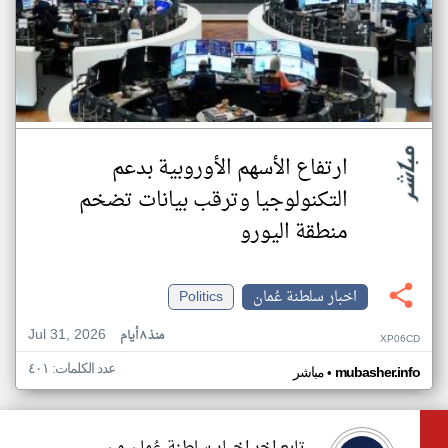
ارتفاع الأسهم الأوروبية بدعم
التكنولوجيا وترقب بيانات تضخم
منطقة اليورو
اخبار سلطنة عُمان
Politics
Jul 31, 2026
منذ ٨ أيام
XP06CD
عدد الكلمات: ٤٠١
•
mubasher.info
مباشر