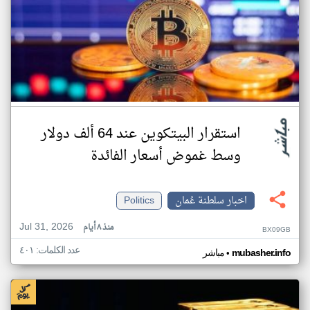
استقرار البيتكوين عند 64 ألف دولار
وسط غموض أسعار الفائدة
اخبار سلطنة عُمان
Politics
Jul 31, 2026
منذ ٨ أيام
BX09GB
عدد الكلمات: ٤٠١
•
mubasher.info
مباشر