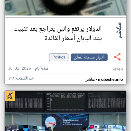
الدولار يرتفع والين يتراجع بعد تثبيت
بنك اليابان أسعار الفائدة
اخبار سلطنة عُمان
Politics
Jul 31, 2026
منذ ٨ أيام
IH35GM
عدد الكلمات: ١٢٨
•
mubasher.info
مباشر