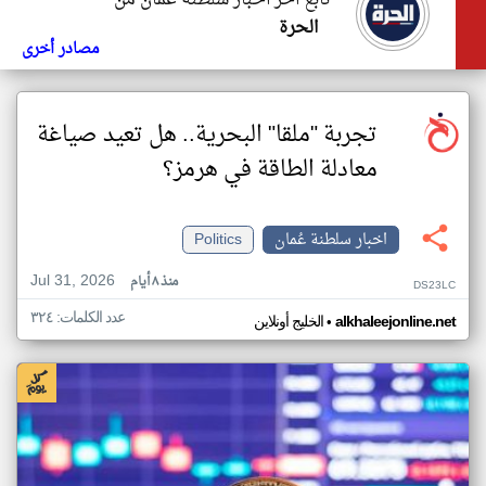
تابع اخر اخبار سلطنة عُمان من
الحرة
مصادر أخرى
تجربة "ملقا" البحرية.. هل تعيد صياغة
معادلة الطاقة في هرمز؟
اخبار سلطنة عُمان
Politics
Jul 31, 2026
منذ ٨ أيام
DS23LC
عدد الكلمات: ٣٢٤
•
alkhaleejonline.net
الخليج أونلاين