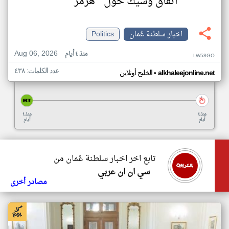
اتفاق وشيك حول " هرمز"
اخبار سلطنة عُمان
Politics
Aug 06, 2026
منذ ٤ أيام
LW58GO
عدد الكلمات: ٤٣٨
•
alkhaleejonline.net
الخليج أونلاين
منذ ٤
منذ ٤
أيام
أيام
تابع اخر اخبار سلطنة عُمان من
سي ان ان عربي
مصادر أخرى