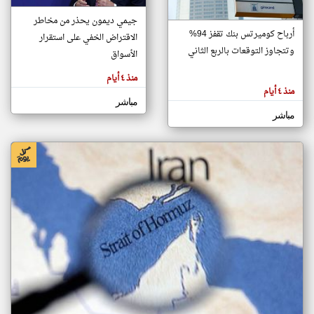
جيمي ديمون يحذر من مخاطر
أرباح كوميرتس بنك تقفز 94%
الاقتراض الخفي على استقرار
klyoum.com
وتتجاوز التوقعات بالربع الثاني
تغيير الدولة
الأسواق
تعبر
مصادر الأخبار من سلطنة عُمان
المقالات
منذ ٤ أيام
الموجوده
اخبار سلطنة عُمان على مدار الساعة
هنا عن
منذ ٤ أيام
وجهة
مباشر
نظر
أهم اخبار سلطنة عُمان العاجلة والمباشرة
كاتبيها.
مباشر