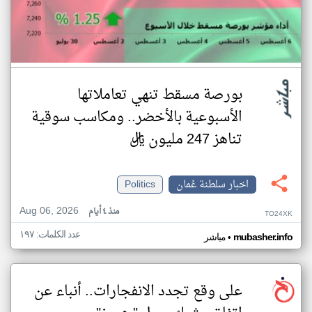
بورصة مسقط تنهي تعاملاتها
الأسبوعية بالأخضر.. ومكاسب سوقية
تناهز 247 مليون ريال
اخبار سلطنة عُمان
Politics
Aug 06, 2026
منذ ٤ أيام
TO24XK
عدد الكلمات: ١٩٧
•
mubasher.info
مباشر
على وقع تجدد الانفجارات.. أنباء عن