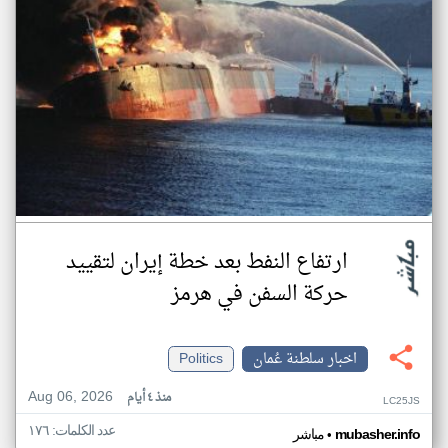
ارتفاع النفط بعد خطة إيران لتقييد
حركة السفن في هرمز
اخبار سلطنة عُمان
Politics
Aug 06, 2026
منذ ٤ أيام
LC25JS
عدد الكلمات: ١٧٦
•
mubasher.info
مباشر