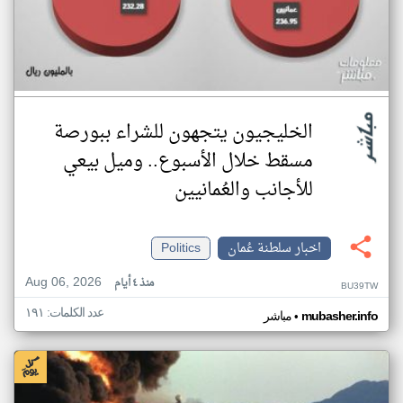
الخليجيون يتجهون للشراء ببورصة
مسقط خلال الأسبوع.. وميل بيعي
للأجانب والعُمانيين
اخبار سلطنة عُمان
Politics
Aug 06, 2026
منذ ٤ أيام
BU39TW
عدد الكلمات: ١٩١
•
mubasher.info
مباشر