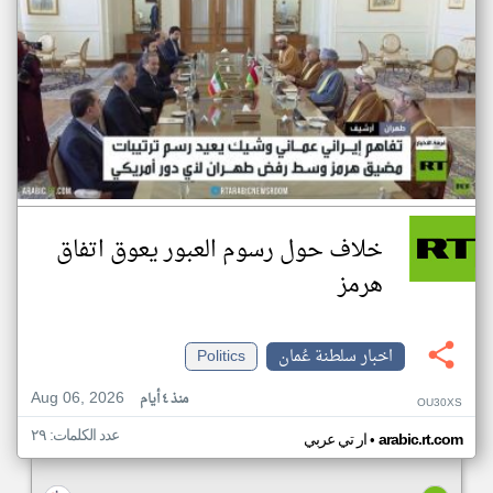
خلاف حول رسوم العبور يعوق اتفاق
هرمز
اخبار سلطنة عُمان
Politics
Aug 06, 2026
منذ ٤ أيام
OU30XS
عدد الكلمات: ٢٩
•
arabic.rt.com
ار تي عربي