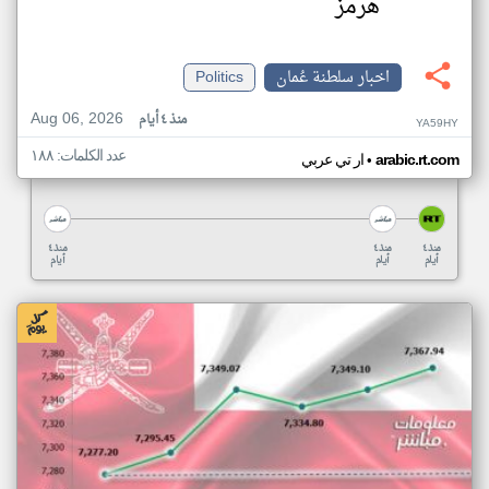
هرمز
اخبار سلطنة عُمان
Politics
Aug 06, 2026
منذ ٤ أيام
YA59HY
عدد الكلمات: ١٨٨
•
arabic.rt.com
ار تي عربي
منذ ٤
منذ ٤
منذ ٤
أيام
أيام
أيام