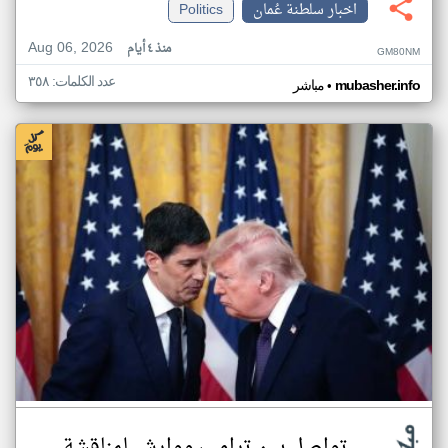
اخبار سلطنة عُمان
Politics
Aug 06, 2026
منذ ٤ أيام
GM80NM
عدد الكلمات: ٣٥٨
•
mubasher.info
مباشر