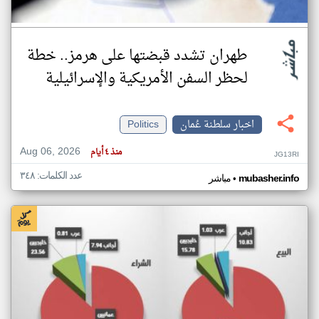
طهران تشدد قبضتها على هرمز.. خطة
لحظر السفن الأمريكية والإسرائيلية
اخبار سلطنة عُمان
Politics
Aug 06, 2026
منذ ٤ أيام
JG13RI
عدد الكلمات: ٣٤٨
•
mubasher.info
مباشر