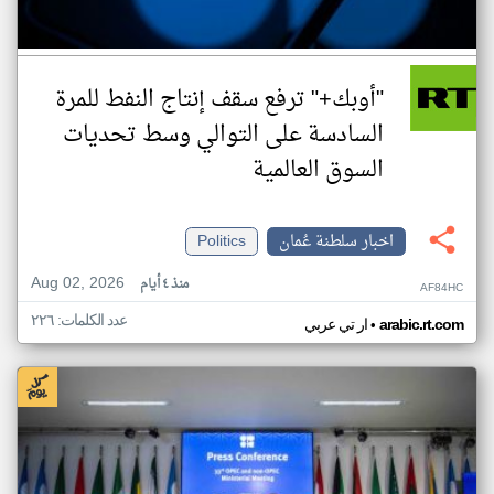
"أوبك+" ترفع سقف إنتاج النفط للمرة
السادسة على التوالي وسط تحديات
السوق العالمية
اخبار سلطنة عُمان
Politics
Aug 02, 2026
منذ ٤ أيام
AF84HC
عدد الكلمات: ٢٢٦
•
arabic.rt.com
ار تي عربي