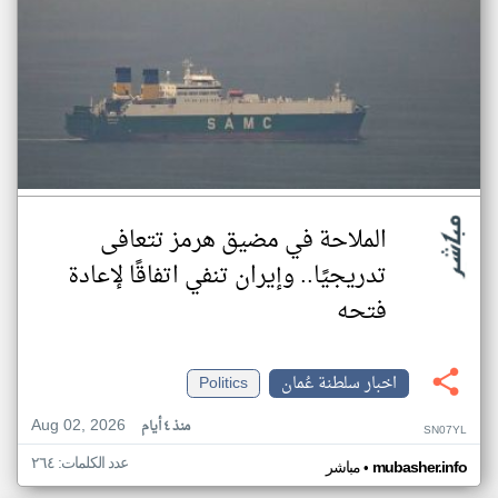
الملاحة في مضيق هرمز تتعافى
تدريجيًا.. وإيران تنفي اتفاقًا لإعادة
فتحه
اخبار سلطنة عُمان
Politics
Aug 02, 2026
منذ ٤ أيام
SN07YL
عدد الكلمات: ٢٦٤
•
mubasher.info
مباشر