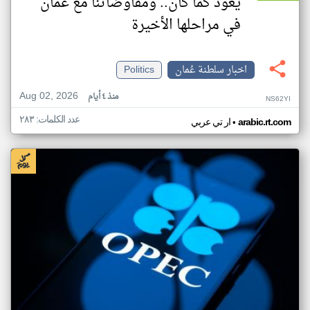
يعود كما كان.. ومفاوضاتنا مع عمان
في مراحلها الأخيرة
اخبار سلطنة عُمان
Politics
Aug 02, 2026
منذ ٤ أيام
NS62YI
عدد الكلمات: ٢٨٣
•
arabic.rt.com
ار تي عربي