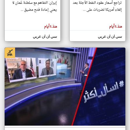
تراجع أسعار عقود النفط الآجلة بعد
إيران: التفاهم مع سلطنة عُمان لا
إلغاء أمريكا لضربات على ...
يعني إعادة فتح مضيق ...
klyoum.com
تغيير الدولة
منذ ٤ أيام
منذ ٤ أيام
تعبر
مصادر الأخبار من سلطنة عُمان
المقالات
الموجوده
اخبار سلطنة عُمان على مدار الساعة
سي ان ان عربي
سي ان ان عربي
هنا عن
وجهة
نظر
أهم اخبار سلطنة عُمان العاجلة والمباشرة
كاتبيها.