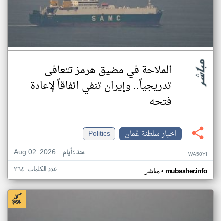
الملاحة في مضيق هرمز تتعافى
تدريجياً.. وإيران تنفي اتفاقاً لإعادة
فتحه
اخبار سلطنة عُمان
Politics
Aug 02, 2026
منذ ٤ أيام
WA50YI
عدد الكلمات: ٢٦٤
•
mubasher.info
مباشر