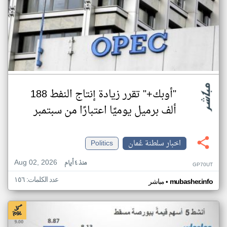
"أوبك+" تقرر زيادة إنتاج النفط 188
ألف برميل يوميًا اعتبارًا من سبتمبر
اخبار سلطنة عُمان
Politics
Aug 02, 2026
منذ ٤ أيام
GP70UT
عدد الكلمات: ١٥٦
•
mubasher.info
مباشر