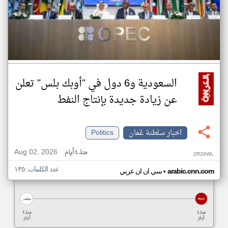
السعودية و6 دول في "أوبك بلس" تعلن
عن زيادة جديدة بإنتاج النفط
اخبار سلطنة عُمان
Politics
Aug 02, 2026
منذ ٤ أيام
ZR26WL
عدد الكلمات: ١٣٥
•
arabic.cnn.com
سي ان ان عربي
منذ ٤
منذ ٤
أيام
أيام