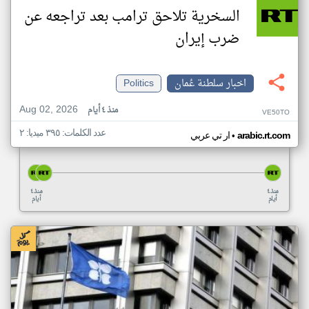
السخرية تلاحق ترامب بعد تراجعه عن
ضرب إيران
اخبار سلطنة عُمان
Politics
Aug 02, 2026
منذ ٤ أيام
VE50TO
عدد الكلمات: ٣٩٥ ميديا: ٢
•
arabic.rt.com
ار تي عربي
منذ ٤
منذ ٤
أيام
أيام