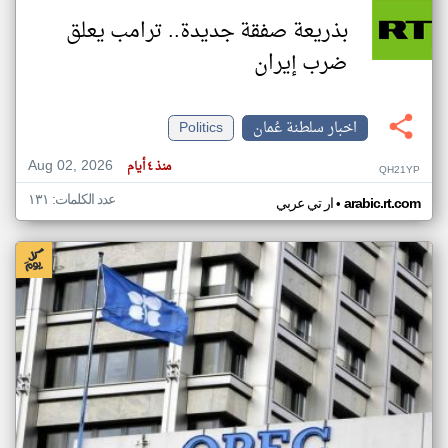
بذريعة صفقة جديدة.. ترامب يعلق
ضرب إيران
اخبار سلطنة عُمان
Politics
Aug 02, 2026
منذ ٤ أيام
QH21YP
عدد الكلمات: ١٣١
•
arabic.rt.com
ار تي عربي