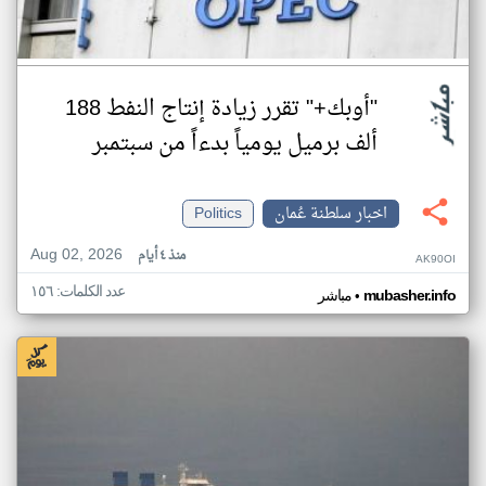
"أوبك+" تقرر زيادة إنتاج النفط 188
ألف برميل يومياً بدءاً من سبتمبر
اخبار سلطنة عُمان
Politics
Aug 02, 2026
منذ ٤ أيام
AK90OI
عدد الكلمات: ١٥٦
•
mubasher.info
مباشر