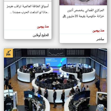
أسواق الطاقة العالمية تراقب هرمز
المركزي العُماني يخصص أذون
..ماذا لو اندلعت الحرب مجددا ...
klyoum.com
خزانة حكومية بقيمة 20 مليون ريال
تغيير الدولة
تعبر
مصادر الأخبار من سلطنة عُمان
المقالات
منذ يومين
الموجوده
منذ يومين
اخبار سلطنة عُمان على مدار الساعة
هنا عن
وجهة
الخليج أونلاين
نظر
أهم اخبار سلطنة عُمان العاجلة والمباشرة
مباشر
كاتبيها.