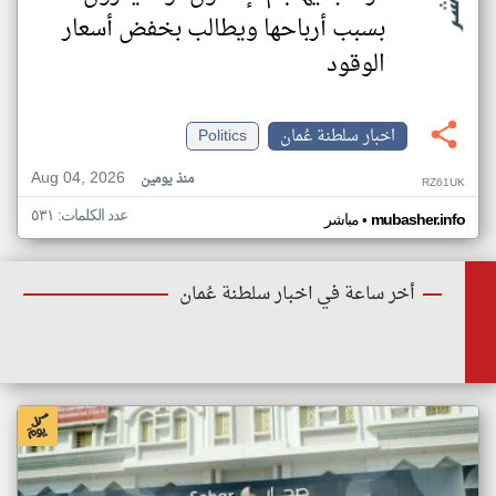
بسبب أرباحها ويطالب بخفض أسعار
الوقود
اخبار سلطنة عُمان
Politics
Aug 04, 2026
منذ يومين
RZ61UK
عدد الكلمات: ٥٣١
•
mubasher.info
مباشر
أخر ساعة في اخبار سلطنة عُمان