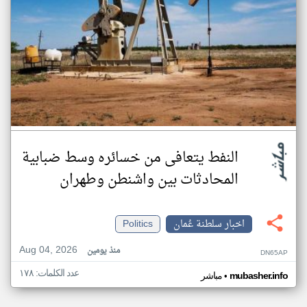
النفط يتعافى من خسائره وسط ضبابية
المحادثات بين واشنطن وطهران
اخبار سلطنة عُمان
Politics
Aug 04, 2026
منذ يومين
DN65AP
عدد الكلمات: ١٧٨
•
mubasher.info
مباشر