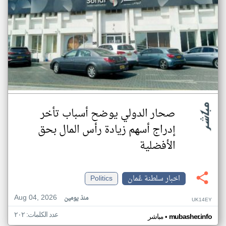
صحار الدولي يوضح أسباب تأخر
إدراج أسهم زيادة رأس المال بحق
الأفضلية
اخبار سلطنة عُمان
Politics
Aug 04, 2026
منذ يومين
UK14EY
عدد الكلمات: ٢٠٢
•
mubasher.info
مباشر