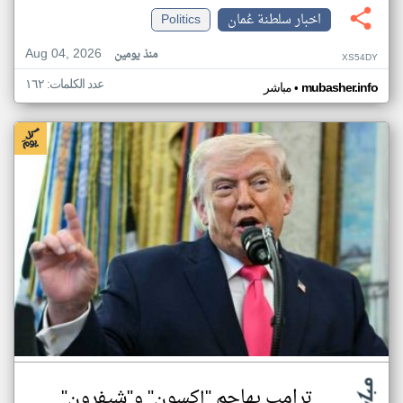
اخبار سلطنة عُمان
Politics
Aug 04, 2026
منذ يومين
XS54DY
عدد الكلمات: ١٦٢
•
mubasher.info
مباشر
ترامب يهاجم "إكسون" و"شيفرون"