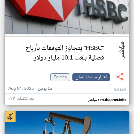
"HSBC" يتجاوز التوقعات بأرباح
فصلية بلغت 10.1 مليار دولار
اخبار سلطنة عُمان
Politics
Aug 04, 2026
منذ يومين
RV98DN
عدد الكلمات: ٢٠٣
•
mubasher.info
مباشر