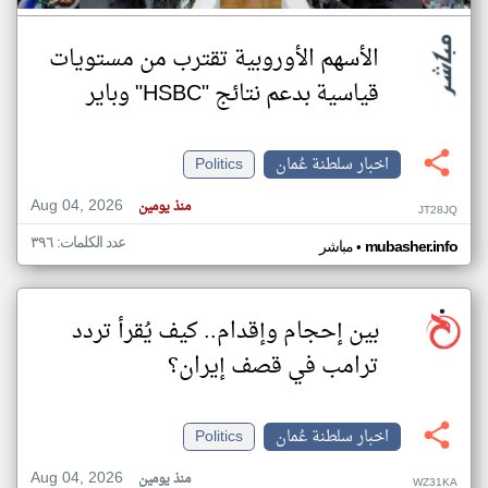
الأسهم الأوروبية تقترب من مستويات
قياسية بدعم نتائج "HSBC" وباير
اخبار سلطنة عُمان
Politics
Aug 04, 2026
منذ يومين
JT28JQ
عدد الكلمات: ٣٩٦
•
mubasher.info
مباشر
بين إحجام وإقدام.. كيف يُقرأ تردد
ترامب في قصف إيران؟
اخبار سلطنة عُمان
Politics
Aug 04, 2026
منذ يومين
WZ31KA