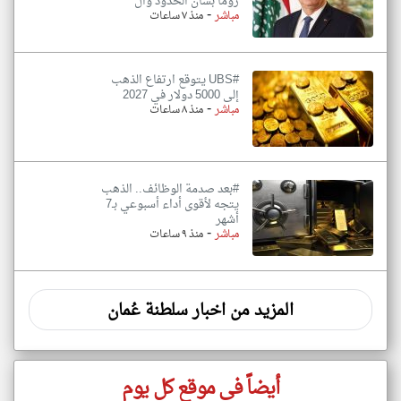
روما بشأن الحدود وال
-
مباشر
منذ ٧ ساعات
#UBS يتوقع ارتفاع الذهب
إلى 5000 دولار في 2027
-
مباشر
منذ ٨ ساعات
#بعد صدمة الوظائف.. الذهب
يتجه لأقوى أداء أسبوعي بـ7
أشهر
-
مباشر
منذ ٩ ساعات
المزيد من اخبار سلطنة عُمان
أيضاً في موقع كل يوم