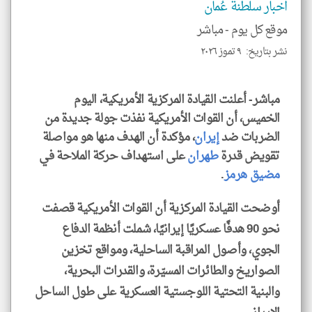
اخبار سلطنة عُمان
العن
الا
للمق
موقع كل يوم -
مباشر
نشر بتاريخ: ٩ تموز ٢٠٢٦
مباشر- أعلنت القيادة المركزية الأمريكية، اليوم
klyoum.com
الخميس، أن القوات الأمريكية نفذت جولة جديدة من
الضربات ضد
إيران
، مؤكدة أن الهدف منها هو مواصلة
تقويض قدرة
طهران
على استهداف حركة الملاحة في
مضيق هرمز
.
أوضحت القيادة المركزية أن القوات الأمريكية قصفت
نحو 90 هدفًا عسكريًا إيرانيًا، شملت أنظمة الدفاع
الجوي، وأصول المراقبة الساحلية، ومواقع تخزين
الصواريخ والطائرات المسيّرة، والقدرات البحرية،
والبنية التحتية اللوجستية العسكرية على طول الساحل