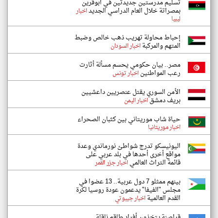
تسليم مدرستين جديدتين في أبوقرين
بمصراتة خلال العام الدراسي الجديد
اخبار
ليبيا
إحباط محاولة تهريب ذهب خالص وضبط
المتهم والمركبة
اخبار السودان
مصر.. بيان حكومي يحسم مسألة أثارت
رعب المواطنين
اخبار تونس
الأمن السوري يقتل عنصريين داعشيين
بريف دمشق
اخبار اليمن
حياة شاب موريتاني بين كثبان الصحراء
اخبار موريتانيا
اليونيسكو تدرج شواطئ نورماندي وعدة
مواقع أخرى أحدها في بلد عربي على
قائمة التراث العالمي
اخبار جزر القمر
بينهم ممثلو 7 دول عربية.. 13 عضوا في
مجلس "الفيفا" يدعمون عودة روسيا لكرة
القدم العالمية
اخبار جيبوتي
قراصنة يتخذون أفراد طاقم ناقلة