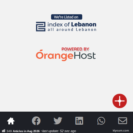
klyoum.com
~last update: 52 sec ago
349
Articles in Aug 2026