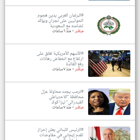
#البرلمان العربي يدين هجوم
الحوثيين على نجران ويؤكد
تضامنه مع السعودية
-
مباشر
منذ ٦ ساعات
#الأسهم الأمريكية تغلق على
ارتفاع مع انخفاض رهانات
رفع الفائدة
-
مباشر
منذ ٧ ساعات
#ترمب يجدد محاولة عزل
محافظة "الاحتياطي
الفيدرالي" ليزا كوك
-
مباشر
منذ ٧ ساعات
#الرئيس اللبناني يعلن إحراز
تقدم إيجابي في مفاوضات