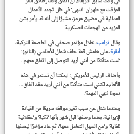
في وقت سابق الأربعاء أن اتفاق وقف إطلاق النار
المؤقت مع طهران 'انتهى' في ظل تجدد الأعمال
العدائية في مضيق هرمز، مشيرًا إلى أنه قد يأمر بشن
المزيد من الهجمات العسكرية.
وقال
ترامب
، خلال مؤتمر صحفي في العاصمة التركية،
أنقرة
، على هامش قمة حلف شمال الأطلسي (الناتو):
'لست متأكدًا من أنني أريد التوصل إلى اتفاق معهم'.
وأضاف الرئيس الأمريكي: 'يمكننا أن نستمر في هذه
الألعاب، لكنني لست متأكدًا من أنني أريد عقد اتفاق...
دعونا ننهي المهمة'.
وعندما سُئل عن سبب تغير موقفه سريعًا من القيادة
الإيرانية، بعدما وصفها قبل شهر بأنها 'ذكية' و'عقلانية
للغاية' و'من السهل التعامل معها'، ثم عاد مؤخرًا ليصفها