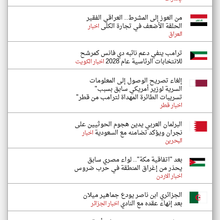
من العوز إلى المشرط.. العراقي الفقير
الحلقة الأضعف في تجارة الكلى
اخبار
العراق
ترامب ينفي دعم نائبه دي فانس كمرشح
للانتخابات الرئاسية عام 2028
اخبار الكويت
إلغاء تصريح الوصول إلى المعلومات
السرية لوزير أمريكي سابق بسبب"
تسريبات الطائرة المهداة لترامب من قطر"
اخبار قطر
البرلمان العربي يدين هجوم الحوثيين على
نجران ويؤكد تضامنه مع السعودية
اخبار
البحرين
بعد "اتفاقية مكة".. لواء مصري سابق
يحذر من إغراق المنطقة في حرب ضروس
اخبار الاردن
الجزائري ابن ناصر يودع جماهير ميلان
بعد إنهاء عقده مع النادي
اخبار الجزائر