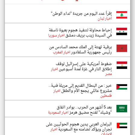
إقرأ عدد اليوم من جريدة "نداء الوطن"
اخبار لبنان
إحباط محاولة لتنفيذ هجوم بعبوة ناسفة
في السيدة زينب بريف دمشق
اخبار سوريا
برقية تهنئة إلى الملك محمد السادس من
رئيس جمهورية السلفادور
اخبار المغرب
ضغوط أمريكية على إسرائيل لوقف
إطلاق النار في غزة لمدة أسبوعين
اخبار
مصر
خبر : من البنطال القديم إلى مريلة فنية..
مشروع عائلي يجمع الأم والطفل
اخبار
فلسطين
بعد 5 أشهر من الحرب.. بوادر اتفاق
"وشيك" لفتح مضيق هرمز
اخبار السعودية
البرلمان العربي يدين هجوم الحوثيين على
نجران ويؤكد تضامنه مع السعودية
اخبار
الإمارات