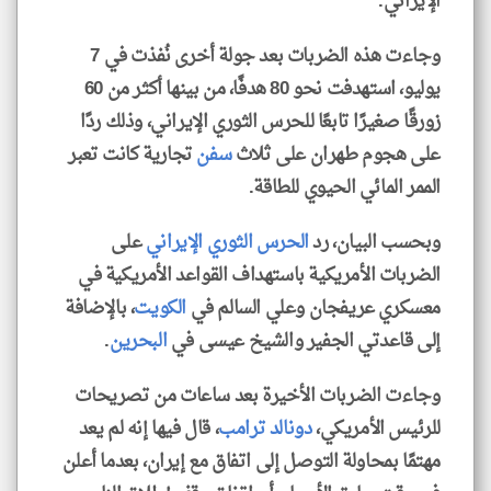
الإيراني.
وجاءت هذه الضربات بعد جولة أخرى نُفذت في 7
يوليو، استهدفت نحو 80 هدفًا، من بينها أكثر من 60
زورقًا صغيرًا تابعًا للحرس الثوري الإيراني، وذلك ردًا
على هجوم طهران على ثلاث
سفن
تجارية كانت تعبر
الممر المائي الحيوي للطاقة.
وبحسب البيان، رد
الحرس الثوري الإيراني
على
الضربات الأمريكية باستهداف القواعد الأمريكية في
معسكري عريفجان وعلي السالم في
الكويت
، بالإضافة
إلى قاعدتي الجفير والشيخ عيسى في
البحرين
.
وجاءت الضربات الأخيرة بعد ساعات من تصريحات
للرئيس الأمريكي،
دونالد ترامب
، قال فيها إنه لم يعد
مهتمًا بمحاولة التوصل إلى اتفاق مع إيران، بعدما أعلن