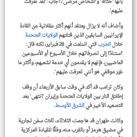
بأنها 'حثالة' و'أشخاص مرضى'، أجاب: 'لقد تعرفت
عليهم'.
وأضاف أنه لا يزال يعتقد أنهم أكثر عقلانية من القادة
الإيرانيين السابقين الذين قتلتهم
الولايات المتحدة
خلال
الحرب
التي اندلعت في 28 فبراير، لكنه قال:
'استنادًا إلى تصرفاتهم خلال الأسبوع أو الأسبوعين
الماضيين، فإنهم لا يقدمون أي خدمة لشعبهم، وأكثر ما
غيّر موقفي هو أنني تعرفت عليهم'.
وكان ترامب قد أكد في وقت سابق الأربعاء أن وقف
إطلاق النار بين الولايات المتحدة وإيران 'انتهى' بعد
التصعيد الأخير في
الشرق الأوسط
.
وكانت طهران قد هاجمت، الثلاثاء، ثلاث سفن تجارية
في مضيق هرمز أو بالقرب منه، وفقًا للقيادة المركزية