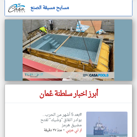
مسابح مسبقة الصنع
أبرز اخبار سلطنة عُمان
#بعد 5 أشهر من الحرب..
بوادر اتفاق "وشيك" لفتح
مضيق هرمز
-
ار تي عربي
منذ ٢٧ دقيقة