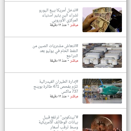
#تدخل أمريكا ببيع اليورو
لشراء الين يثير استياء
المركزي الأوروبي
-
مباشر
منذ ١٢ دقيقة
#انتعاش مشتريات الصين من
النفط الخام في يوليو بعد
التراجع
-
مباشر
منذ ١٢ دقيقة
#إدارة الطيران الفيدرالية
تلزم بفحص 471 طائرة بوينج
737 ماكس
-
مباشر
منذ ١٢ دقيقة
#"بيتكوين" ترتفع قبيل
بيانات الوظائف الأمريكية
وسط ترقب أسعار