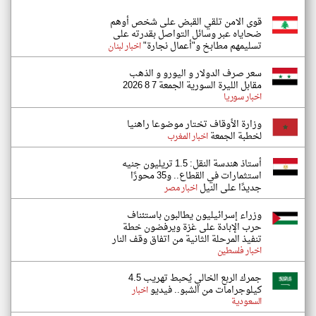
قوى الامن تلقي القبض على شخص أوهم
ضحاياه عبر وسائل التواصل بقدرته على
تسليمهم مطابخ و"أعمال نجارة"
اخبار لبنان
سعر صرف الدولار و اليورو و الذهب
مقابل الليرة السورية الجمعة 7 8 2026
اخبار سوريا
وزارة الأوقاف تختار موضوعا راهنيا
لخطبة الجمعة
اخبار المغرب
أستاذ هندسة النقل: 1.5 تريليون جنيه
استثمارات في القطاع.. و35 محورًا
جديدًا على النيل
اخبار مصر
وزراء إسرائيليون يطالبون باستئناف
حرب الإبادة على غزة ويرفضون خطة
تنفيذ المرحلة الثانية من اتفاق وقف النار
اخبار فلسطين
جمرك الربع الخالي يُحبط تهريب 4.5
كيلوجرامات من الشبو.. فيديو
اخبار
السعودية