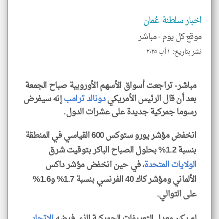
العن
الا
اخبار سلطنة عُمان
للمق
موقع كل يوم -
مباشر
نشر بتاريخ: ١ أب ٢٠٢٥
klyoum.com
مباشر- تراجعت أسواق الأسهم الأوروبية صباح الجمعة
بعد أن قال الرئيس الأمريكي
دونالد ترامب
إنه سيفرض
رسوما جمركية جديدة على عشرات الدول.
انخفض مؤشر يورو ستوكس 600 القياسي في المنطقة
بنسبة 1.2% بحلول الصباح الباكر بتوقيت شرق
الولايات المتحدة
، في حين انخفض مؤشر داكس
الألماني ومؤشر كاك 40 الفرنسي بنسبة 1.7% و1.6%
على التوالي.
لم يكن معدل التعريفات الجمركية الذي فرضه
الاتحاد