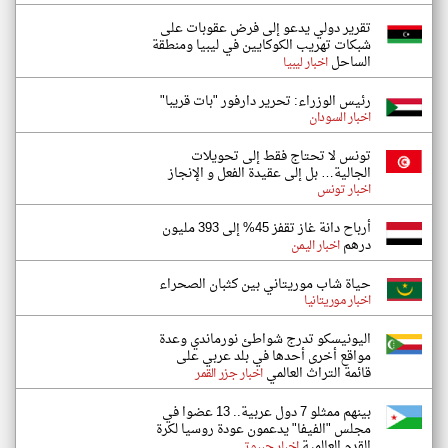
تقرير دولي يدعو إلى فرض عقوبات على
شبكات تهريب الكوكايين في ليبيا ومنطقة
الساحل
اخبار ليبيا
رئيس الوزراء: تحرير دارفور "بات قريبا"
اخبار السودان
تونس لا تحتاج فقط إلى تحويلات
الجالية… بل إلى عقيدة الفعل و الإنجاز
اخبار تونس
أرباح دانة غاز تقفز 45% إلى 393 مليون
درهم
اخبار اليمن
حياة شاب موريتاني بين كثبان الصحراء
اخبار موريتانيا
اليونيسكو تدرج شواطئ نورماندي وعدة
مواقع أخرى أحدها في بلد عربي على
قائمة التراث العالمي
اخبار جزر القمر
بينهم ممثلو 7 دول عربية.. 13 عضوا في
مجلس "الفيفا" يدعمون عودة روسيا لكرة
القدم العالمية
اخبار جيبوتي