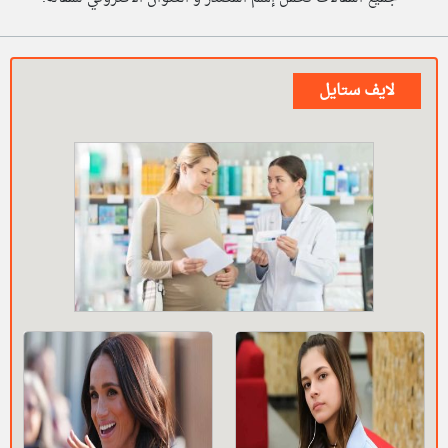
لايف ستايل