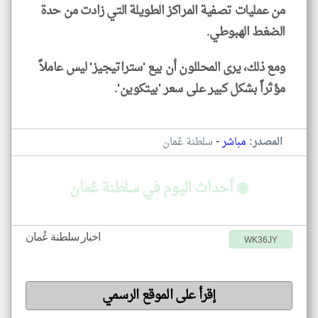
من عمليات تصفية المراكز الطويلة التي زادت من حدة
الضغط الهبوطي.
ومع ذلك، يرى المحللون أن بيع 'ستراتيجيز' ليس عاملاً
مؤثراً بشكل كبير على سعر 'بيتكوين'.
-
المصدر:
مباشر
سلطنة عُمان
◉ أحداث اليوم في سلطنة عُمان
اخبار سلطنة عُمان
WK36JY
إقرأ على الموقع الرسمي