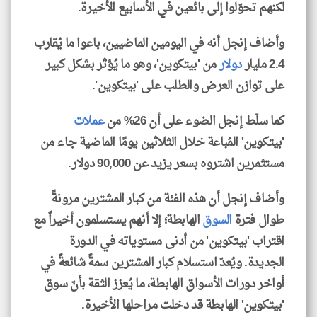
لكنهم تحوّلوا إلى بائعين في الأسابيع الأخيرة.
وأضاف إنجل أنه في اليومين الماضيين، باعوا ما يُقارب
2.4 مليار
دولار
من 'بيتكوين'، وهو ما يُؤثر بشكل كبير
على توازن العرض والطلب على 'بيتكوين'.
كما سلّط إنجل الضوء على أن 26% من
عملات
'بيتكوين' المُباعة خلال الثلاثين يومًا الماضية جاء من
مستثمرين اشتروه بسعر يزيد عن 90,000 دولار.
وأضاف إنجل أن هذه الفئة من كبار المشترين مرونةً
طوال فترة
السوق
الهابطة؛ إلا أنهم يستسلمون أخيراً مع
اقتراب 'بيتكوين' من أدنى مستوياته في الدورة
الجديدة. ويُعدّ استسلام كبار المشترين سمةً شائعةً في
أواخر دورات الأسواق الهابطة، ما يُعزز الثقة بأنّ سوق
'بيتكوين' الهابطة قد دخلت مراحلها الأخيرة.