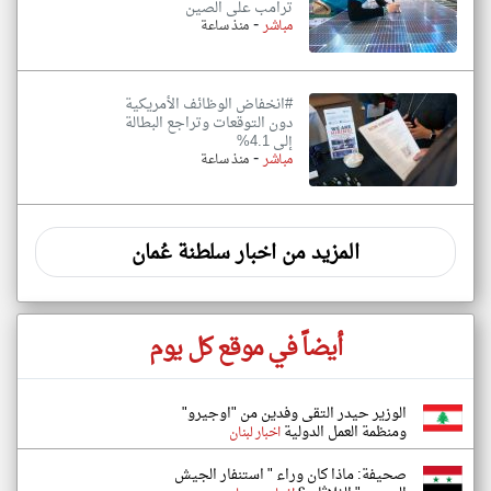
ترامب على الصين
-
مباشر
منذ ساعة
#انخفاض الوظائف الأمريكية
دون التوقعات وتراجع البطالة
إلى 4.1%
-
مباشر
منذ ساعة
المزيد من اخبار سلطنة عُمان
أيضاً في موقع كل يوم
الوزير حيدر التقى وفدين من "اوجيرو"
ومنظمة العمل الدولية
اخبار لبنان
صحيفة: ماذا كان وراء " استنفار الجيش