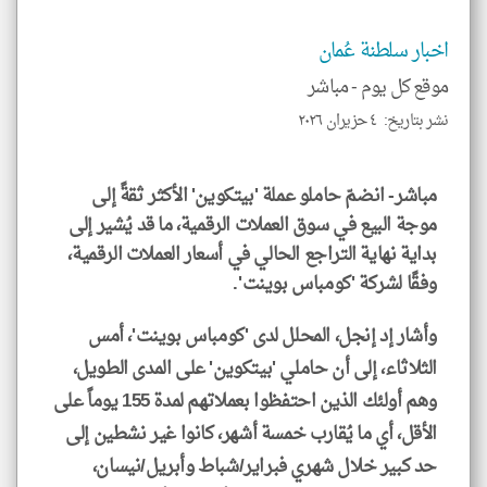
العن
الا
للمق
اخبار سلطنة عُمان
موقع كل يوم -
مباشر
نشر بتاريخ: ٤ حزيران ٢٠٢٦
klyoum.com
مباشر- انضمّ حاملو عملة 'بيتكوين' الأكثر ثقةً إلى
موجة البيع في سوق العملات الرقمية، ما قد يُشير إلى
بداية نهاية التراجع الحالي في أسعار العملات الرقمية،
وفقًا لشركة 'كومباس بوينت'.
وأشار إد إنجل، المحلل لدى 'كومباس بوينت'، أمس
الثلاثاء، إلى أن حاملي 'بيتكوين' على المدى الطويل،
وهم أولئك الذين احتفظوا بعملاتهم لمدة 155 يوماً على
الأقل، أي ما يُقارب خمسة أشهر، كانوا غير نشطين إلى
حد كبير خلال شهري فبراير/شباط وأبريل/نيسان،