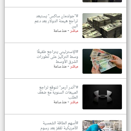
#"جولدمان ساكس" يستبعد
تراجع هيمنة الدولار بعد دعم
الين
-
مباشر
منذ ساعة
#الإسترليني يتراجع طفيفًا
وسط التركيز على تطورات
الشرق الأوسط
-
مباشر
منذ ساعة
#"أندر آرمر" تتوقع تراجع
المبيعات السنوية مع ضعف
الطلب
-
مباشر
منذ ساعة
#أسهم الطاقة الشمسية
الأمريكية تقفز بعد رسوم