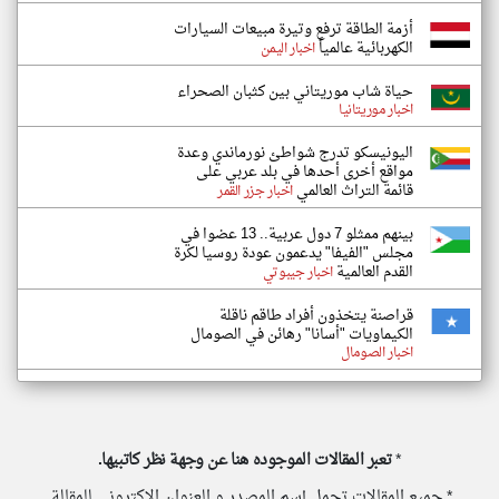
أزمة الطاقة ترفع وتيرة مبيعات السيارات
الكهربائية عالمياً
اخبار اليمن
حياة شاب موريتاني بين كثبان الصحراء
اخبار موريتانيا
اليونيسكو تدرج شواطئ نورماندي وعدة
مواقع أخرى أحدها في بلد عربي على
قائمة التراث العالمي
اخبار جزر القمر
بينهم ممثلو 7 دول عربية.. 13 عضوا في
مجلس "الفيفا" يدعمون عودة روسيا لكرة
القدم العالمية
اخبار جيبوتي
قراصنة يتخذون أفراد طاقم ناقلة
الكيماويات "أسانا" رهائن في الصومال
اخبار الصومال
*
تعبر المقالات الموجوده هنا عن وجهة نظر كاتبيها.
* جميع المقالات تحمل إسم المصدر و العنوان الاكتروني للمقالة.