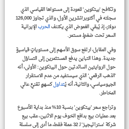
وتكافح 'بيتكوين' للعودة إلى مستواها القياسي الذي
سجلته في أكتوبر/تشرين الأول، والذي تجاوز 126,000
دولار، إذ يُبقي الغموض الذي يكتنف
الحرب
الإيرانية
السعر تحت ضغطٍ مستمر.
وفي المقابل، ارتفع سوق الأسهم إلى مستوياتٍ قياسيةٍ
جديدة. وهذا التباين يدفع المستثمرين إلى التساؤل
حول الروايتين السائدتين حول البيتكوين: الأولى، أنه
'الذهب الرقمي' الذي سيستفيد من عدم الاستقرار
الجيوسياسي، والثانية، أنه يُ
تداول
كسهمٍ تقنيٍّ عالي
المخاطر.
وتراجع سعر 'بيتكوين' بنسبة 10% منذ بداية الأسبوع
بعد عمليات بيع بدافع الخوف يوم الاثنين، عقب بيع
شركة 'ستراتيجيز' لـ 32 عملة فقط، ما أدى إلى سلسلة