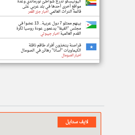
اليونيسكو تدرج شواطئ نورماندي وعدة
مواقع أخرى أحدها في بلد عربي على
قائمة التراث العالمي
اخبار جزر القمر
بينهم ممثلو 7 دول عربية.. 13 عضوا في
مجلس "الفيفا" يدعمون عودة روسيا لكرة
القدم العالمية
اخبار جيبوتي
قراصنة يتخذون أفراد طاقم ناقلة
الكيماويات "أسانا" رهائن في الصومال
اخبار الصومال
لايف ستايل