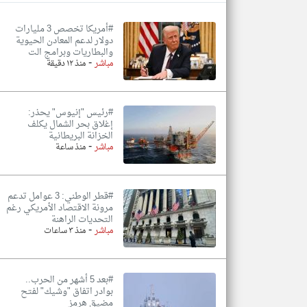
#أمريكا تخصص 3 مليارات
دولار لدعم المعادن الحيوية
والبطاريات وبرامج الت
-
تعبر
مباشر
منذ ١٢ دقيقة
المقالات
الموجوده
هنا عن
وجهة
نظر
#رئيس "إنيوس" يحذر:
كاتبيها.
إغلاق بحر الشمال يكلف
الخزانة البريطانية
-
مباشر
منذ ساعة
#قطر الوطني: 3 عوامل تدعم
مرونة الاقتصاد الأمريكي رغم
التحديات الراهنة
-
مباشر
منذ ٣ ساعات
#بعد 5 أشهر من الحرب..
بوادر اتفاق "وشيك" لفتح
مضيق هرمز