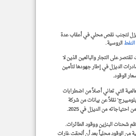
و
العن
الا
للمق
ل لتجنب نقص محلي في أعقاب عدة
النفط
الروسية.
klyoum.com
تقتصر على التجار والبائعين الذين لا
درات الديزل في إطار جهودها لتأمين
عار الوقود.
لمية التي تعاني أصلاً من اضطرابات
'بلومبيرج' نقلاً عن بيانات من شركة
 شحنات البنزين ووقود الطائرات.
 من الوقود محلياً بعد أن ألحقت غارات