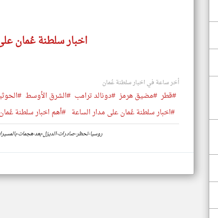
اخبار سلطنة عُمان على
أخر ساعة في اخبار سلطنة عُمان
#قطر
#مضيق هرمز
#دونالد ترامب
#الشرق الأوسط
#الحوثي
#اخبار سلطنة عُمان على مدار الساعة
#أهم اخبار سلطنة عُمان 
https://www.klyoum.com/oman-news/ar/53-روسيا-تحظر-صادرات-الديزل-بعد-هجمات-با