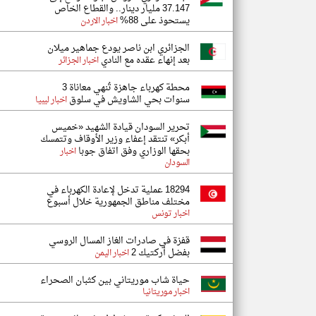
37.147 مليار دينار.. والقطاع الخاص
يستحوذ على 88%
اخبار الاردن
الجزائري ابن ناصر يودع جماهير ميلان
بعد إنهاء عقده مع النادي
اخبار الجزائر
محطة كهرباء جاهزة تُنهي معاناة 3
سنوات بحي الشاويش في سلوق
اخبار ليبيا
تحرير السودان قيادة الشهيد «خميس
أبكر» تنتقد إعفاء وزير الأوقاف وتتمسك
بحقها الوزاري وفق اتفاق جوبا
اخبار
السودان
18294 عملية تدخل لإعادة الكهرباء في
مختلف مناطق الجمهورية خلال أسبوع
اخبار تونس
قفزة في صادرات الغاز المسال الروسي
بفضل أركتيك 2
اخبار اليمن
حياة شاب موريتاني بين كثبان الصحراء
اخبار موريتانيا