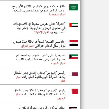
طلال سلامة يروي كواليس اللقاء الأول مع
الأمير الراحل بدر بن عبدالمحسن.. فيديو
اخبار السعودية
"أدنوك" تعلن تعرض سفينة لها للاستهداف
في مضيق هرمز والخارجية الإماراتية
تندد بالهجوم
اخبار الإمارات
ريلاينس الهندية تستأجر ناقلة بـ25 مليون
دولار لنقل الخام العراقي
اخبار العراق
السيطرة على تسرب ناجم عن اصطدام
مسيّرة بخزان في مصفاة الزاوية الليبية
اخبار الكويت
رئيس "إنيوس" يحذر: إغلاق بحر الشمال
يكلف الخزانة البريطانية المليارات
اخبار
قطر
رئيس "إنيوس" يحذر: إغلاق بحر الشمال
يكلف الخزانة البريطانية المليارات
اخبار
البحرين
البنك المركزي: قروض البنوك ترتفع إلى