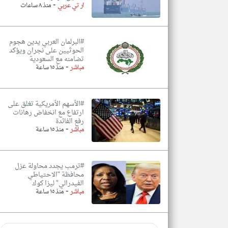
-
ار تي عربي
منذ ٨ ساعات
#البرلمان العربي يدين هجوم
الحوثيين على نجران ويؤكد
تضامنه مع السعودية
-
مباشر
منذ ١٥ ساعة
#الأسهم الأمريكية تغلق على
ارتفاع مع انخفاض رهانات
رفع الفائدة
-
مباشر
منذ ١٥ ساعة
#ترمب يجدد محاولة عزل
محافظة "الاحتياطي
الفيدرالي" ليزا كوك
-
مباشر
منذ ١٥ ساعة