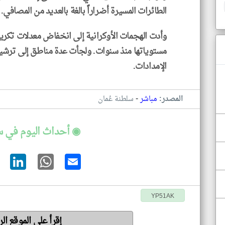
الطائرات المسيرة أضراراً بالغة بالعديد من المصافي.
وأدت الهجمات الأوكرانية إلى انخفاض معدلات تكرير
مستوياتها منذ سنوات. ولجأت عدة مناطق إلى ترشيد
الإمدادات.
-
المصدر:
مباشر
سلطنة عُمان
◉ أحداث اليوم في س
YP51AK
إقرأ على الموقع ا