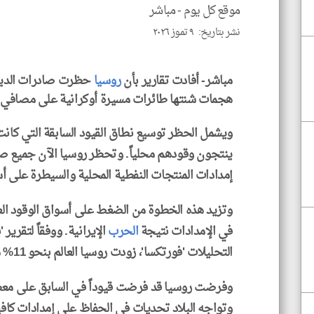
موقع كل يوم -
مباشر
نشر بتاريخ: ٩ تموز ٢٠٢٦
مباشر- أفادت تقارير بأن
روسيا
حظرت صادرات الديز
هجمات شنتها طائرات مسيرة أوكرانية على مصافي
ويشمل الحظر توسيع نطاق القيود السابقة التي كانت 
ينتجون وقودهم محلياً. وتحظر روسيا الآن جميع صا
إمدادات المنتجات النفطية المحلية والسيطرة على أس
وتزيد هذه الخطوة من الضغط على أسواق الوقود العا
في الإمدادات نتيجة
الحرب
الإيرانية. ووفقاً لتقرير 
التحليلات 'فورتكسا'، زودت روسيا العالم بنحو 11% من احتياجاته من الديزل في 2025.
وفرضت روسيا قد فرضت قيوداً في السابق على معظم
وتواجه البلاد تحديات في الحفاظ على إمدادات كافية