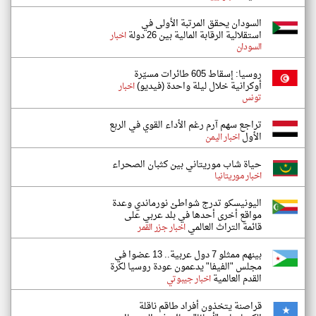
السودان يحقق المرتبة الأولى في
استقلالية الرقابة المالية بين 26 دولة
اخبار
السودان
روسيا: إسقاط 605 طائرات مسيّرة
أوكرانية خلال ليلة واحدة (فيديو)
اخبار
تونس
تراجع سهم آرم رغم الأداء القوي في الربع
الأول
اخبار اليمن
حياة شاب موريتاني بين كثبان الصحراء
اخبار موريتانيا
اليونيسكو تدرج شواطئ نورماندي وعدة
مواقع أخرى أحدها في بلد عربي على
قائمة التراث العالمي
اخبار جزر القمر
بينهم ممثلو 7 دول عربية.. 13 عضوا في
مجلس "الفيفا" يدعمون عودة روسيا لكرة
القدم العالمية
اخبار جيبوتي
قراصنة يتخذون أفراد طاقم ناقلة