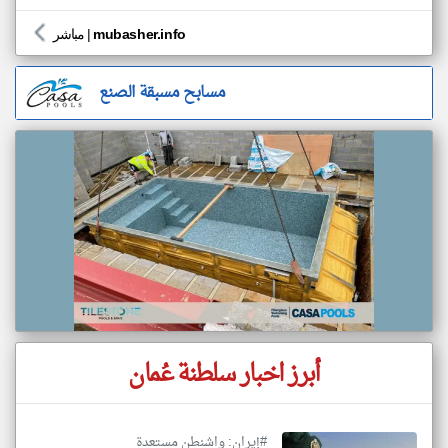
mubasher.info
|
مباشر
مسابح مسبقة الصنع
أبرز اخبار سلطنة عُمان
#إيران: واشنطن مستعدة