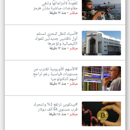
للعودة لالتزاماتها وتنفي
مفاوضات مباشرة بشأن هرمز
-
مباشر
منذ ١٢ دقيقة
#أسياد للنقل البحري تستلم
أول ناقلتين جديدتين للمواد
الكيميائية وتؤجرها
-
مباشر
منذ ١٢ دقيقة
#الأسهم الأوروبية تقترب من
مستويات قياسية رغم تراجع
أسهم التكنولوجيا
-
مباشر
منذ ١٢ دقيقة
#بيتكوين ترتفع 1% وتتحرك
قرب مستوى 64 ألف دولار
-
مباشر
منذ ٤٤ دقيقة