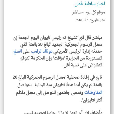
الا
اخبار سلطنة عُمان
للمق
موقع كل يوم -
مباشر
نشر بتاريخ: ١ أب ٢٠٢٥
klyoum.com
مباشر-قال لاي تشينغ-ته رئيس تايوان اليوم الجمعة إن
معدل الرسوم الجمركية الجديد البالغ 20 بالمئة الذي
حددته إدارة الرئيس الأمريكي
دونالد ترامب
على
السلع
المستوردة من الجزيرة 'مؤقت' وإن الحكومة تتوقع
التفاوض على نسبة أقل.
تابع في إفادة صحفية 'معدل الرسوم الجمركية البالغ 20
بالمئة لم يكن أبدا هدفا لتايوان منذ البداية. سنواصل
المفاوضات
ونسعى جاهدين للتوصل إلى معدل ملائم
أكثر لتايوان'.
وأضاف لاي أن العمل لا يزال جاريا لتحديد نسب