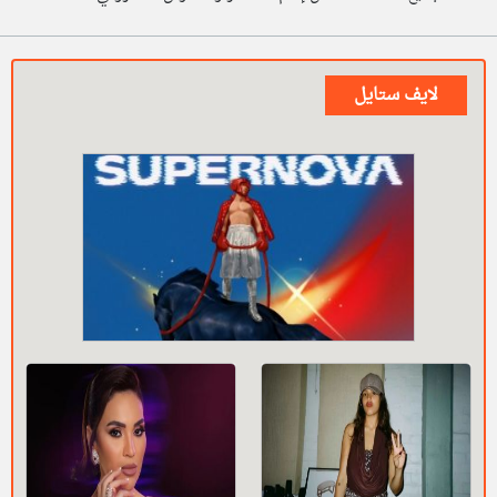
لايف ستايل