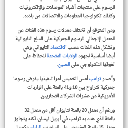
للرسوم على منتجات أشباه الموصلات والإلكترونيات
وكذلك تكنولوجيا المعلومات والاتصالات من بلاده.
ومن المتوقع أن تختلف معدلات رسوم هذه الفئات عن
المعدل الإجمالي للرسوم الجمركية على السلع التايوانية.
وتشكل هذه الفئات عصب
الاقتصاد
التايواني وهي
أيضا أساسية لجهود
الولايات المتحدة
للحفاظ على
تفوقها التكنولوجي على
الصين
.
وأصدر
ترامب
أمس الخميس أمرا تنفيذيا يفرض رسوما
جمركية تتراوح بين 10 و41 بالمئة على الواردات
الأمريكية من عشرات الشركاء التجاريين.
ورغم أن معدل 20 بالمئة لتايوان أقل من معدل 32
بالمئة الذي هدد به ترامب في أبريل نيسان، لكنه يتجاوز
معدل 15 بالمئة المفروض على السلع من
اليابان
وكوريا