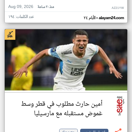
Aug 09, 2026
منذ ٢٠ ساعة
AZ21YW
عدد الكلمات: ١٩٤
•
alayam24.com
الأيام ٢٤
أمين حارث مطلوب في قطر وسط
غموض مستقبله مع مارسيليا