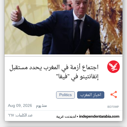
اجتماع أزمة في المغرب يحدد مستقبل
إنفانتينو في "فيفا"
اخبار المغرب
Politics
Aug 09, 2026
منذ يوم
BD70MP
عدد الكلمات: ٦٦٧
•
independentarabia.com
اندبندنت عربية