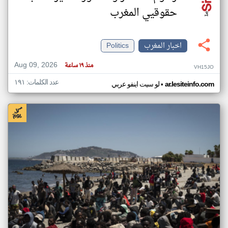
حقوقيي المغرب
اخبار المغرب
Politics
Aug 09, 2026
منذ ١٩ ساعة
VH15JO
عدد الكلمات: ١٩١
•
ar.lesiteinfo.com
لو سيت اينفو عربي