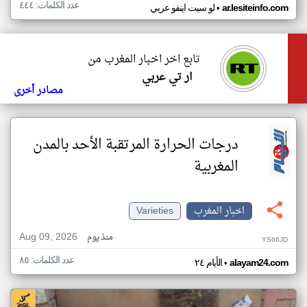
عدد الكلمات: ٤٤٤
•
ar.lesiteinfo.com
لو سيت اينفو عربي
تابع اخر اخبار المغرب من
ار تي عربي
مصادر أخرى
درجات الحرارة المرتقبة الأحد بالمدن
المغربية
اخبار المغرب
Varieties
Aug 09, 2026
منذ يوم
YS66JD
عدد الكلمات: ٨٥
•
alayam24.com
الأيام ٢٤