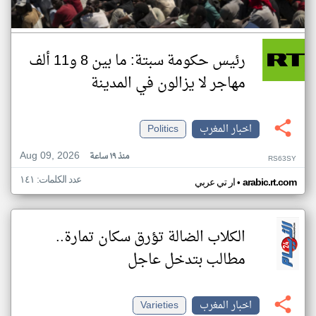
رئيس حكومة سبتة: ما بين 8 و11 ألف
مهاجر لا يزالون في المدينة
اخبار المغرب
Politics
Aug 09, 2026
منذ ١٩ ساعة
RS63SY
عدد الكلمات: ١٤١
•
arabic.rt.com
ار تي عربي
الكلاب الضالة تؤرق سكان تمارة..
مطالب بتدخل عاجل
اخبار المغرب
Varieties