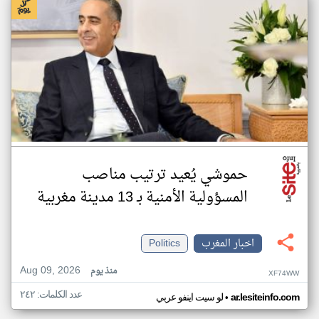
حموشي يُعيد ترتيب مناصب
المسؤولية الأمنية بـ 13 مدينة مغربية
اخبار المغرب
Politics
Aug 09, 2026
منذ يوم
XF74WW
عدد الكلمات: ٢٤٢
•
ar.lesiteinfo.com
لو سيت اينفو عربي