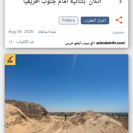
"الكان" بثنائية أمام جنوب أفريقيا
اخبار المغرب
Politics
Aug 09, 2026
منذ ٨ ساعات
ZD99WY
عدد الكلمات: ١٤٠
•
ar.lesiteinfo.com
لو سيت اينفو عربي