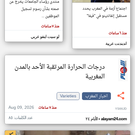
منتدى رؤساء الجامعات يخرج عن
اجتماع أزمة في المغرب يحدد
صمته بشأن رسوم تسجيل
مستقبل إنفانتينو في "فيفا"
الموظفين ...
klyoum.com
تغيير الدولة
منذ ٧ ساعات
تعبر
مصادر الأخبار من المغرب
المقالات
منذ ٦ ساعات
الموجوده
لو سيت اينفو عربي
اخبار المغرب على مدار الساعة
هنا عن
وجهة
اندبندنت عربية
نظر
أهم اخبار المغرب العاجلة والمباشرة
كاتبيها.
درجات الحرارة المرتقبة الأحد بالمدن
المغربية
اخبار المغرب
Varieties
Aug 09, 2026
منذ ٧ ساعات
YS66JD
عدد الكلمات: ٨٥
•
alayam24.com
الأيام ٢٤