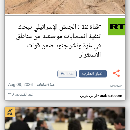
"قناة 12": الجيش الإسرائيلي يبحث
تنفيذ انسحابات موضعية من مناطق
في غزة ونشر جنود ضمن قوات
الاستقرار
اخبار المغرب
Politics
Aug 09, 2026
منذ ٩ ساعات
MN26ZV
عدد الكلمات: ٣٢٨
•
arabic.rt.com
ار تي عربي