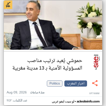
حموشي يُعيد ترتيب مناصب
المسؤولية الأمنية بـ 13 مدينة مغربية
اخبار المغرب
Politics
Aug 09, 2026
منذ ٨ ساعات
XF74WW
عدد الكلمات: ٢٤٢
•
ar.lesiteinfo.com
لو سيت اينفو عربي