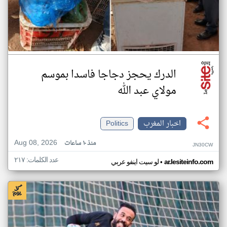
الدرك يحجز دجاجا فاسدا بموسم
مولاي عبد الله
اخبار المغرب
Politics
Aug 08, 2026
منذ ١٠ ساعات
JN30CW
عدد الكلمات: ٢١٧
•
ar.lesiteinfo.com
لو سيت اينفو عربي