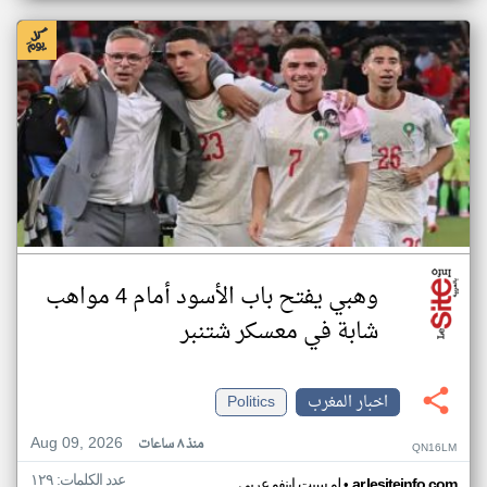
وهبي يفتح باب الأسود أمام 4 مواهب
شابة في معسكر شتنبر
اخبار المغرب
Politics
Aug 09, 2026
منذ ٨ ساعات
QN16LM
عدد الكلمات: ١٢٩
•
ar.lesiteinfo.com
لو سيت اينفو عربي