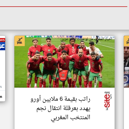
اخبار المغرب من لو سيت اينفو عربي
N
راتب بقيمة 6 ملايين أورو
m
يهدد بعرقلة انتقال نجم
المنتخب المغربي