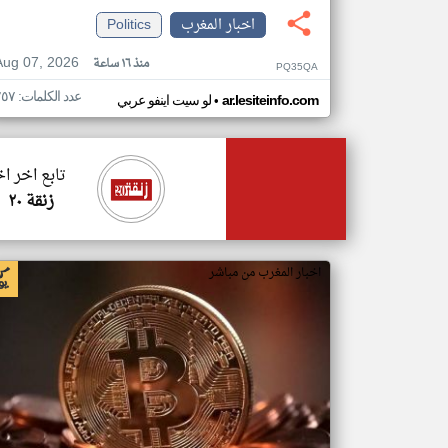
اخبار المغرب
Politics
Aug 07, 2026
منذ ١٦ ساعة
PQ35QA
عدد الكلمات: ٢٥٧
•
ar.lesiteinfo.com
لو سيت اينفو عربي
تابع اخر ا
زنقة ٢٠
اخبار المغرب من مباشر