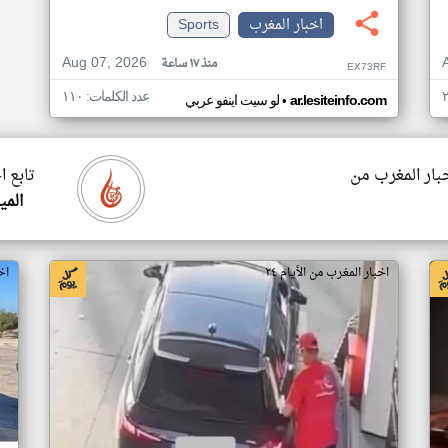
اخبار المغرب
Sports
Aug 07, 2026
منذ ١٧ ساعة
EX73RF
عدد الكلمات: ١١٠
•
ar.lesiteinfo.com
لو سيت اينفو عربي
خبار المغرب من
تابع ا
المي
اخبار المغرب من الأيام ٢٤
اخ