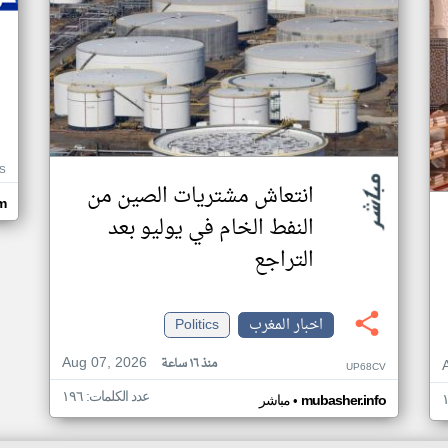
S
انتعاش مشتريات الصين من
m
النفط الخام في يوليو بعد
التراجع
اخبار المغرب
Politics
Aug 07, 2026
منذ ١٦ ساعة
UP68CV
عدد الكلمات: ١٩٦
•
mubasher.info
مباشر