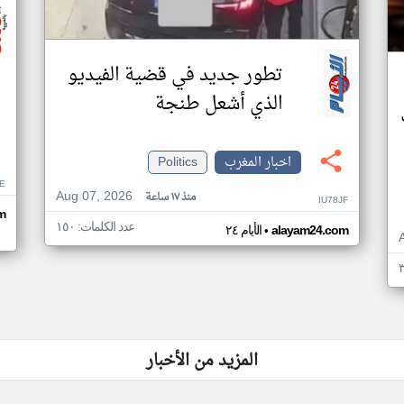
تطور جديد في قضية الفيديو
الذي أشعل طنجة
اخبار المغرب
Politics
E
Aug 07, 2026
منذ ١٧ ساعة
IU78JF
om
عدد الكلمات: ١٥٠
•
alayam24.com
الأيام ٢٤
المزيد من الأخبار