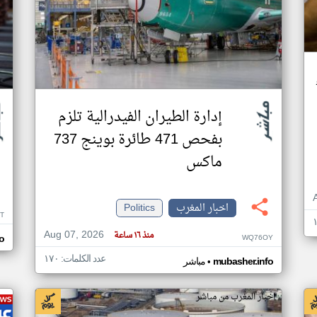
إدارة الطيران الفيدرالية تلزم
بفحص 471 طائرة بوينج 737
ماكس
اخبار المغرب
Politics
T
Aug 07, 2026
منذ ١٦ ساعة
WQ76OY
o
عدد الكلمات: ١٧٠
•
mubasher.info
مباشر
اخبار المغرب من مباشر