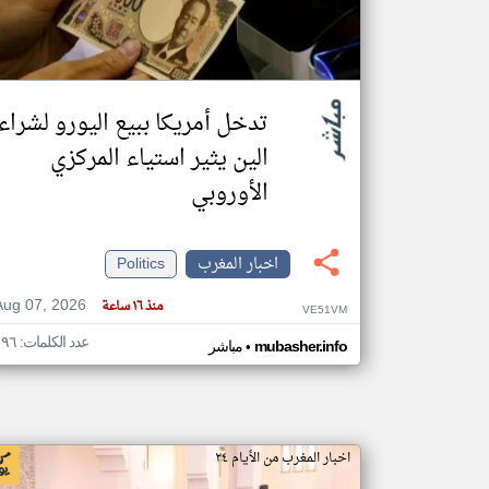
تعبر
المقالات
تدخل أمريكا ببيع اليورو لشراء
الموجوده
هنا عن
الين يثير استياء المركزي
وجهة
نظر
كاتبيها.
الأوروبي
اخبار المغرب
Politics
Aug 07, 2026
منذ ١٦ ساعة
VE51VM
عدد الكلمات: ١٩٦
•
mubasher.info
مباشر
اخبار المغرب من الأيام ٢٤