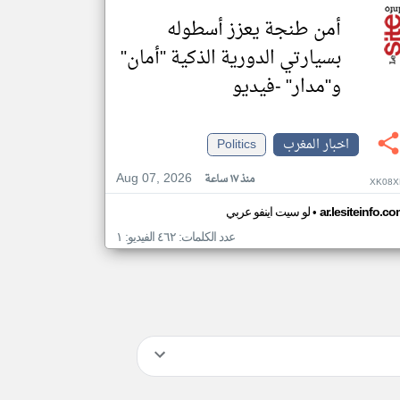
أمن طنجة يعزز أسطوله
بسيارتي الدورية الذكية "أمان"
و"مدار" -فيديو
اخبار المغرب
Politics
Aug 07, 2026
منذ ١٧ ساعة
XK08X
•
ar.lesiteinfo.c
لو سيت اينفو عربي
عدد الكلمات: ٤٦٢ الفيديو: ١