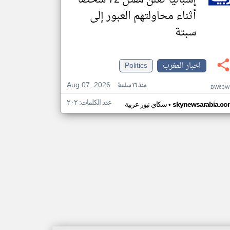
إسبانيا تعلن مقتل 72 شخصا
أثناء محاولتهم العبور إلى
سبتة
اخبار المغرب
Politics
Aug 07, 2026
منذ ١٦ ساعة
BW63W
عدد الكلمات: ٢٠٢
•
skynewsarabia.co
سكاي نيوز عربية