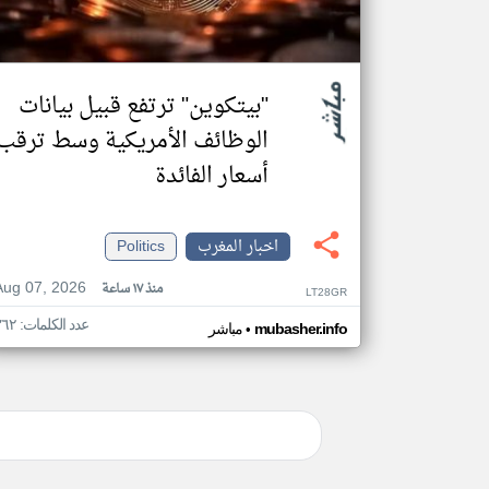
"بيتكوين" ترتفع قبيل بيانات
الوظائف الأمريكية وسط ترقب
أسعار الفائدة
اخبار المغرب
Politics
Aug 07, 2026
منذ ١٧ ساعة
LT28GR
عدد الكلمات: ٣٦٢
•
mubasher.info
مباشر