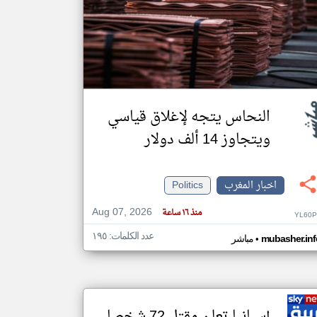
klyoum.com
تغيير الدولة
مصادر الأخبار من المغرب
اخبار المغرب على مدار الساعة
أهم اخبار المغرب العاجلة والمباشرة
النحاس يتجه لإغلاق قياسي
ويتجاوز 14 ألف دولار
اخبار المغرب
Politics
Aug 07, 2026
منذ ١٦ ساعة
YL60P
عدد الكلمات: ١٩٥
•
mubasher.inf
مباشر