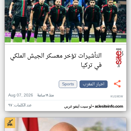
التأشيرات تؤخر معسكر الجيش الملكي
في تركيا
اخبار المغرب
Sports
Aug 07, 2026
منذ ١٩ ساعة
KU19EW
عدد الكلمات: ٩٧
•
ar.lesiteinfo.com
لو سيت اينفو عربي