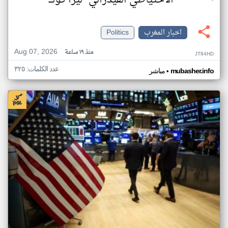
"الاحتياطي الفيدرالي" ليزا كوك
اخبار المغرب
Politics
Aug 07, 2026
منذ ١٩ ساعة
JT84HD
عدد الكلمات: ٣٢٥
•
mubasher.info
مباشر