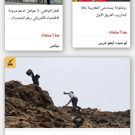
برشلونة يستدعي المغربية باها
قطر الوطني: 3 عوامل تدعم مرونة
لتداريب الفريق الأول
الاقتصاد الأمريكي رغم التحديات ...
klyoum.com
تغيير الدولة
تعبر
مصادر الأخبار من المغرب
المقالات
منذ ٦ ساعات
الموجوده
منذ ٦ ساعات
اخبار المغرب على مدار الساعة
هنا عن
وجهة
لو سيت اينفو عربي
نظر
أهم اخبار المغرب العاجلة والمباشرة
مباشر
كاتبيها.