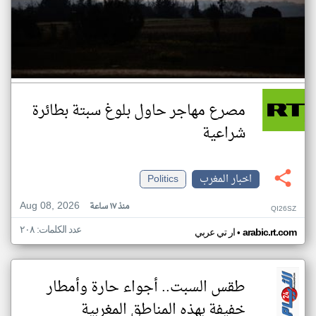
مصرع مهاجر حاول بلوغ سبتة بطائرة
شراعية
اخبار المغرب
Politics
Aug 08, 2026
منذ ١٧ ساعة
QI26SZ
عدد الكلمات: ٢٠٨
•
arabic.rt.com
ار تي عربي
طقس السبت.. أجواء حارة وأمطار
خفيفة بهذه المناطق المغربية