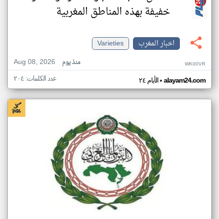
خفيفة بهذه المناطق المغربية
اخبار المغرب
Varieties
Aug 08, 2026
منذ يوم
WK00VR
عدد الكلمات: ٢٠٤
•
alayam24.com
الأيام ٢٤