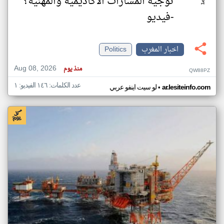
توجيه المسارات الأكاديمية والمهنية؟
-فيديو
اخبار المغرب
Politics
Aug 08, 2026
منذ يوم
QW88PZ
عدد الكلمات: ١٤٦ الفيديو: ١
•
ar.lesiteinfo.com
لو سيت اينفو عربي