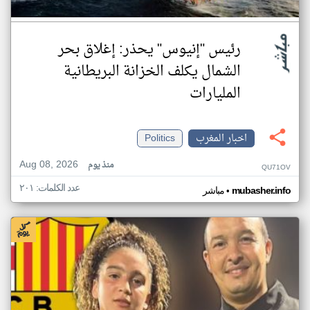
رئيس "إنيوس" يحذر: إغلاق بحر
الشمال يكلف الخزانة البريطانية
المليارات
اخبار المغرب
Politics
Aug 08, 2026
منذ يوم
QU71OV
عدد الكلمات: ٢٠١
•
mubasher.info
مباشر