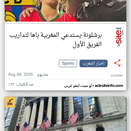
برشلونة يستدعي المغربية باها لتداريب
الفريق الأول
اخبار المغرب
Sports
Aug 08, 2026
منذ يوم
SO59NP
عدد الكلمات: ١٢٢
•
ar.lesiteinfo.com
لو سيت اينفو عربي