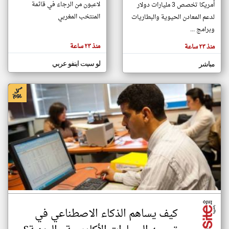
لاعبون من الرجاء في قائمة
أمريكا تخصص 3 مليارات دولار
المنتخب المغربي
لدعم المعادن الحيوية والبطاريات
وبرامج ...
klyoum.com
تغيير الدولة
منذ ٢٣ ساعة
منذ ٢٣ ساعة
تعبر
مصادر الأخبار من المغرب
المقالات
الموجوده
اخبار المغرب على مدار الساعة
لو سيت اينفو عربي
مباشر
هنا عن
وجهة
نظر
أهم اخبار المغرب العاجلة والمباشرة
كاتبيها.
كيف يساهم الذكاء الاصطناعي في