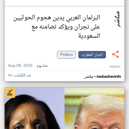
البرلمان العربي يدين هجوم الحوثيين
على نجران ويؤكد تضامنه مع
السعودية
اخبار المغرب
Politics
Aug 08, 2026
منذ يوم
RZ68CC
عدد الكلمات: ٧٧
•
mubasher.info
مباشر