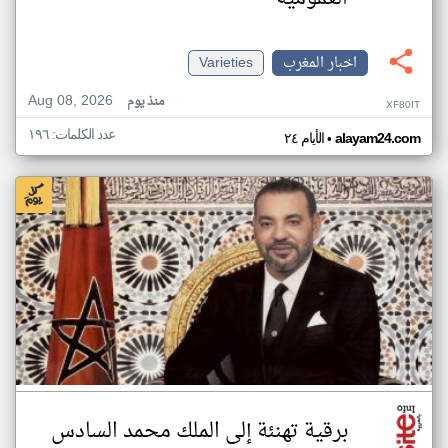
اخبار المغرب
Varieties
Aug 08, 2026
منذ يوم
XF80IT
عدد الكلمات: ١٩٦
•
alayam24.com
الأيام ٢٤
برقية تهنئة إلى الملك محمد السادس