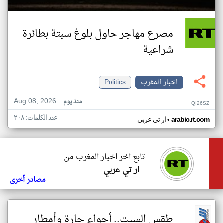
مصرع مهاجر حاول بلوغ سبتة بطائرة
شراعية
اخبار المغرب
Politics
Aug 08, 2026
منذ يوم
QI26SZ
عدد الكلمات: ٢٠٨
•
arabic.rt.com
ار تي عربي
تابع اخر اخبار المغرب من
ار تي عربي
مصادر أخرى
طقس السبت.. أجواء حارة وأمطار