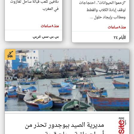
دلافين تلعب قبالة ساحل تغازوت
“ارحموا الحيوانات”.. احتجاجات
في المغرب
لوقف إبادة الكلاب والقطط
ومطالب بإيجاد حلول ...
klyoum.com
تغيير الدولة
منذ ٨ ساعات
منذ ٨ ساعات
تعبر
مصادر الأخبار من المغرب
المقالات
الموجوده
بي بي سي عربي
اخبار المغرب على مدار الساعة
الأيام ٢٤
هنا عن
وجهة
نظر
أهم اخبار المغرب العاجلة والمباشرة
كاتبيها.
مديرية الصيد ببوجدور تحذر من