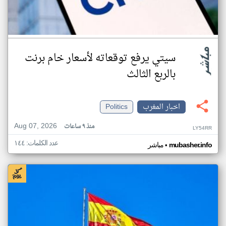
سيتي يرفع توقعاته لأسعار خام برنت
بالربع الثالث
اخبار المغرب
Politics
Aug 07, 2026
منذ ٩ ساعات
LY54RR
عدد الكلمات: ١٤٤
•
mubasher.info
مباشر