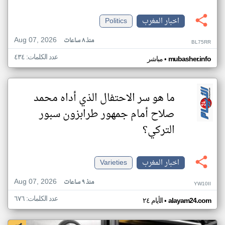
اخبار المغرب
Politics
Aug 07, 2026
منذ ٨ ساعات
BL75RR
عدد الكلمات: ٤٣٤
•
mubasher.info
مباشر
ما هو سر الاحتفال الذي أداه محمد
صلاح أمام جمهور طرابزون سبور
التركي؟
اخبار المغرب
Varieties
Aug 07, 2026
منذ ٩ ساعات
YW10II
عدد الكلمات: ٦٧٦
•
alayam24.com
الأيام ٢٤