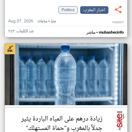
اخبار المغرب
Politics
Aug 07, 2026
منذ ١٠ ساعات
YO46XT
عدد الكلمات: ٢٤٣
•
mubasher.info
مباشر
زيادة درهم على المياه الباردة يثير
جدلاً بالمغرب و"حماة المستهلك"