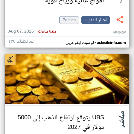
أمواج عاتية ورياح قوية
اخبار المغرب
Politics
Aug 07, 2026
منذ ٨ ساعات
MP40XW
عدد الكلمات: ١٣٨
•
ar.lesiteinfo.com
لو سيت اينفو عربي
UBS يتوقع ارتفاع الذهب إلى 5000
دولار في 2027