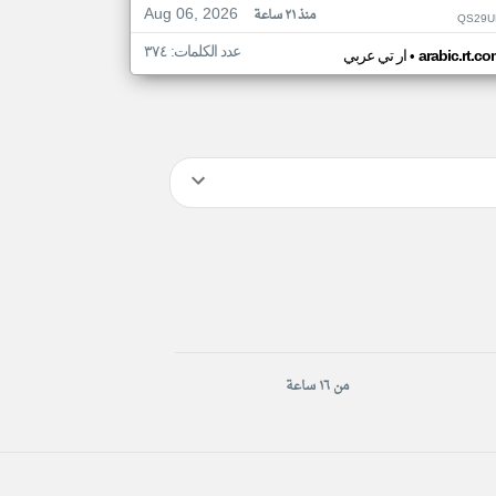
Aug 06, 2026
منذ ٢١ ساعة
QS29U
عدد الكلمات: ٣٧٤
•
arabic.rt.c
ار تي عربي
من ١٦ ساعة