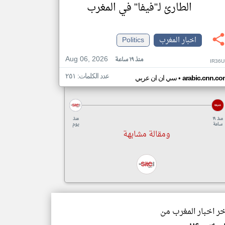
الطارئ لـ"فيفا" في المغرب
اخبار المغرب
Politics
Aug 06, 2026
منذ ١٩ ساعة
IR36U
عدد الكلمات: ٢٥١
•
arabic.cnn.co
سي ان ان عربي
منذ ١٩
منذ
ساعة
يوم
ومقالة مشابهة
خر اخبار المغرب من