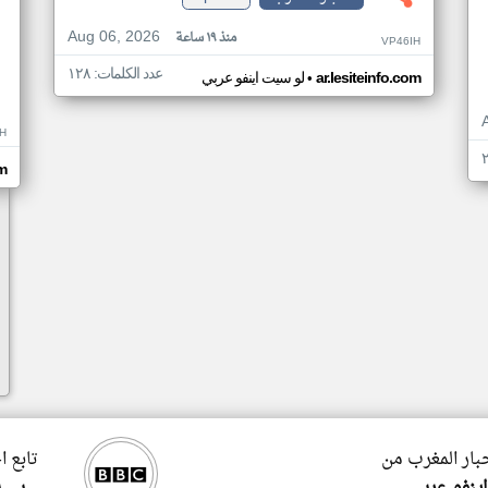
Aug 06, 2026
منذ ١٩ ساعة
VP46IH
عدد الكلمات: ١٢٨
•
ar.lesiteinfo.com
لو سيت اينفو عربي
H
m
خبار المغرب من
تابع ا