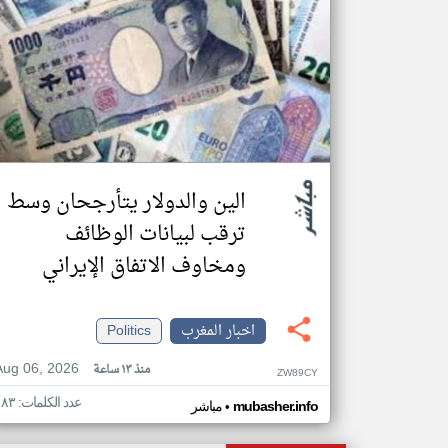
الين والدولار يتأرجحان وسط
ترقب لبيانات الوظائف
ومخاوف الاتفاق الإيراني
اخبار المغرب
Politics
Aug 06, 2026
منذ ١٣ ساعة
ZW89CY
عدد الكلمات: ١٨٣
•
mubasher.info
مباشر