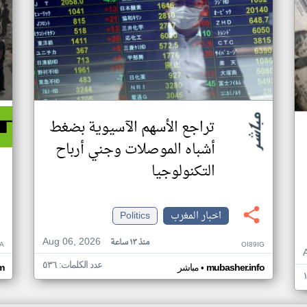
تراجع الأسهم الآسيوية بضغط
أشباه الموصلات وجني أرباح
التكنولوجيا
اخبار المغرب
Politics
Aug 06, 2026
منذ ١٣ ساعة
A
OI89IG
عدد الكلمات: ٥٣٦
•
mubasher.info
مباشر
om