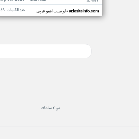
JD78GY
عدد الكلمات: ١٤٩
•
ar.lesiteinfo.com
لو سيت اينفو عربي
من ٣ ساعات