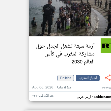
أزمة سبتة تشعل الجدل حول
مشاركة المغرب في كأس
العالم 2030
اخبار المغرب
Politics
Aug 06, 2026
منذ ١٤ ساعة
XE75W
عدد الكلمات: ٢٢٣
•
arabic.rt.c
ار تي عربي