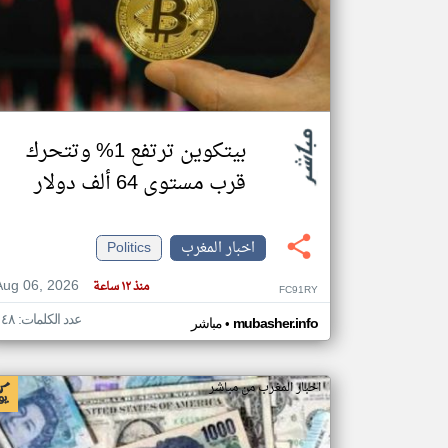
تعبر
المقالات
الموجوده
هنا عن
وجهة
بيتكوين ترتفع 1% وتتحرك
نظر
كاتبيها.
قرب مستوى 64 ألف دولار
اخبار المغرب
Politics
Aug 06, 2026
منذ ١٢ ساعة
FC91RY
عدد الكلمات: ١٤٨
•
mubasher.info
مباشر
اخبار المغرب من مباشر