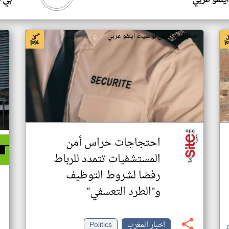
ينفو عربي
بي 
اخبار المغرب من لو سيت اينفو عربي
اخ
احتجاجات حراس أمن
المستشفيات تتمدد للرباط
رفضا لشروط التوظيف
و"الطرد التعسفي"
اخبار المغرب
Politics