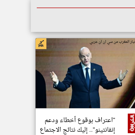
بار المغرب من سي ان ان عربي
"اعتراف بوقوع أخطاء ودعم
إنفانتينو".. إليك نتائج الاجتماع