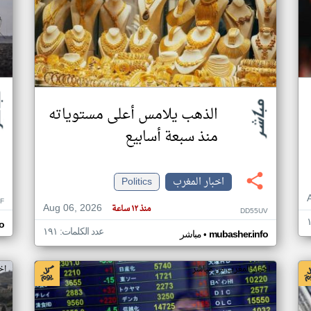
الذهب يلامس أعلى مستوياته
منذ سبعة أسابيع
اخبار المغرب
Politics
F
Aug 06, 2026
منذ ١٢ ساعة
DD55UV
o
عدد الكلمات: ١٩١
•
mubasher.info
مباشر
اخبار المغرب من مباشر
اخ