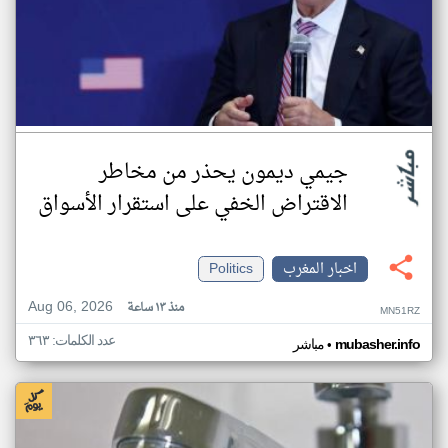
جيمي ديمون يحذر من مخاطر
الاقتراض الخفي على استقرار الأسواق
اخبار المغرب
Politics
Aug 06, 2026
منذ ١٣ ساعة
MN51RZ
عدد الكلمات: ٣٦٣
•
mubasher.info
مباشر