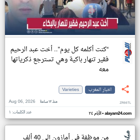
“كنت أكلمه كل يوم”.. أخت عبد الرحيم
فقير تنهار باكية وهي تسترجع ذكرياتها
معه
اخبار المغرب
Varieties
Aug 06, 2026
منذ ١٢ ساعة
ZR66TL
عدد الكلمات: ١
•
alayam24.com
الأيام ٢٤
من موظفة في أمازون إلى 40 ألف