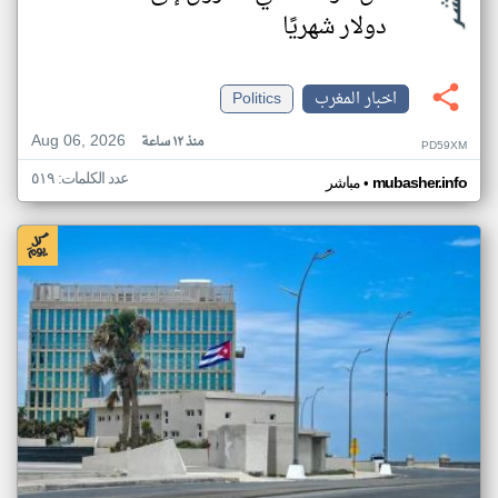
دولار شهريًا
اخبار المغرب
Politics
Aug 06, 2026
منذ ١٢ ساعة
PD59XM
عدد الكلمات: ٥١٩
•
mubasher.info
مباشر