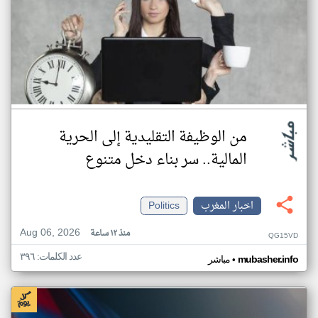
من الوظيفة التقليدية إلى الحرية
المالية.. سر بناء دخل متنوع
اخبار المغرب
Politics
Aug 06, 2026
منذ ١٢ ساعة
QG15VD
عدد الكلمات: ٣٩٦
•
mubasher.info
مباشر