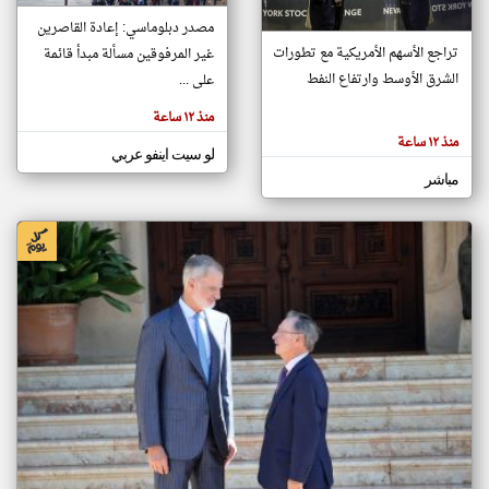
مصدر دبلوماسي: إعادة القاصرين
تراجع الأسهم الأمريكية مع تطورات
غير المرفوقين مسألة مبدأ قائمة
klyoum.com
الشرق الأوسط وارتفاع النفط
تغيير الدولة
على ...
تعبر
مصادر الأخبار من المغرب
المقالات
منذ ١٢ ساعة
الموجوده
اخبار المغرب على مدار الساعة
هنا عن
منذ ١٢ ساعة
وجهة
لو سيت اينفو عربي
نظر
أهم اخبار المغرب العاجلة والمباشرة
كاتبيها.
مباشر