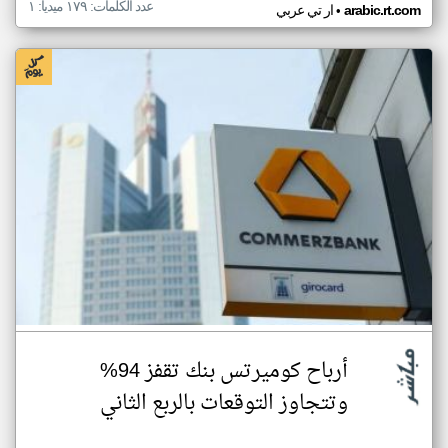
عدد الكلمات: ١٧٩ ميديا: ١
•
arabic.rt.com
ار تي عربي
أرباح كوميرتس بنك تقفز 94%
وتتجاوز التوقعات بالربع الثاني