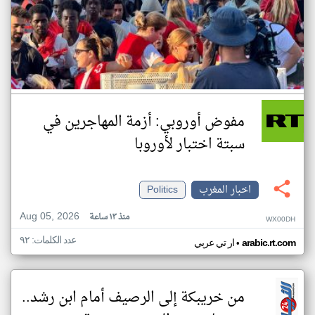
مفوض أوروبي: أزمة المهاجرين في
سبتة اختبار لأوروبا
اخبار المغرب
Politics
Aug 05, 2026
منذ ١٣ ساعة
WX00DH
عدد الكلمات: ٩٢
•
arabic.rt.com
ار تي عربي
من خريبكة إلى الرصيف أمام ابن رشد..