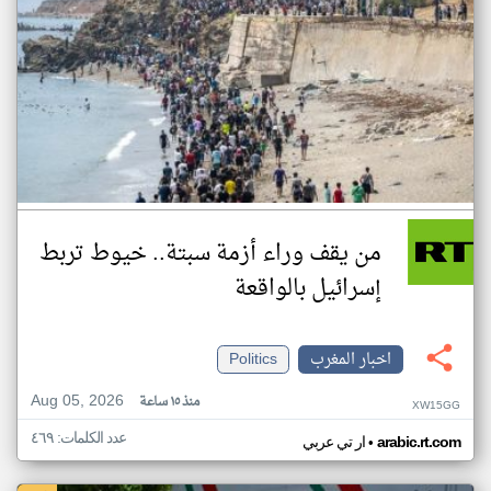
من يقف وراء أزمة سبتة.. خيوط تربط
إسرائيل بالواقعة
اخبار المغرب
Politics
Aug 05, 2026
منذ ١٥ ساعة
XW15GG
عدد الكلمات: ٤٦٩
•
arabic.rt.com
ار تي عربي