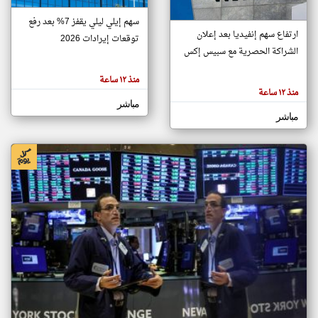
سهم إيلي ليلي يقفز 7% بعد رفع
ارتفاع سهم إنفيديا بعد إعلان
توقعات إيرادات 2026
klyoum.com
الشراكة الحصرية مع سبيس إكس
تغيير الدولة
تعبر
مصادر الأخبار من المغرب
المقالات
منذ ١٢ ساعة
الموجوده
اخبار المغرب على مدار الساعة
هنا عن
منذ ١٢ ساعة
وجهة
مباشر
نظر
أهم اخبار المغرب العاجلة والمباشرة
كاتبيها.
مباشر