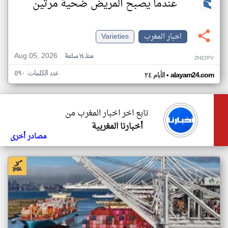
عندما يصبح المريض ضحية مرتين
اخبار المغرب
Varieties
Aug 05, 2026
منذ ١٤ ساعة
ZH22FV
عدد الكلمات: ٥٩٠
•
alayam24.com
الأيام ٢٤
تابع اخر اخبار المغرب من
أخبارنا المغربية
مصادر أخرى