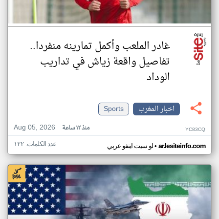
غادر الملعب وأكمل تمارينه منفردا..
تفاصيل واقعة زياش في تداريب
الوداد
اخبار المغرب
Sports
Aug 05, 2026
منذ ١٢ ساعة
YC83CQ
عدد الكلمات: ١٢٢
•
ar.lesiteinfo.com
لو سيت اينفو عربي