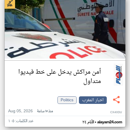
أمن مراكش يدخل على خط فيديوا
متداول
اخبار المغرب
Politics
Aug 05, 2026
منذ ١٥ ساعة
CX40DU
عدد الكلمات: ١٠٥
•
alayam24.com
الأيام ٢٤