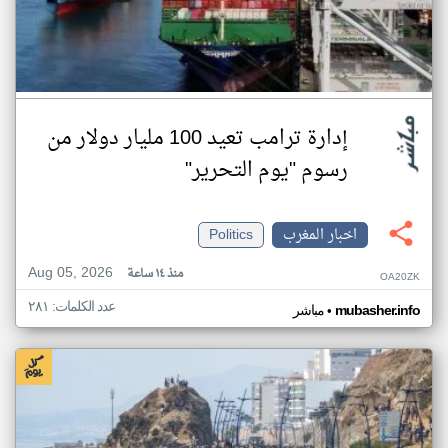
إدارة ترامب تعيد 100 مليار دولار من
رسوم "يوم التحرير"
اخبار المغرب
Politics
Aug 05, 2026
منذ ١٤ ساعة
OA20ZK
عدد الكلمات: ٢٨١
•
mubasher.info
مباشر