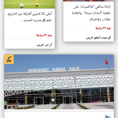
إدانة سائقي "طاكسيات" على
خلفية "أحداث سبتة".. والنقابة
أغلى 10 لاعبين أفارقة عبر التاريخ..
klyoum.com
تغيير الدولة
تطالب بالإنصاف
نجم ريال مدريد الجديد ...
تعبر
مصادر الأخبار من المغرب
المقالات
منذ ٢٢ ساعة
الموجوده
اخبار المغرب على مدار الساعة
هنا عن
منذ ٢٣ ساعة
وجهة
لو سيت اينفو عربي
نظر
أهم اخبار المغرب العاجلة والمباشرة
كاتبيها.
ار تي عربي