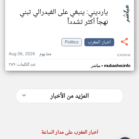
يارديني: ينبغي على الفيدرالي تبني
نهجاً أكثر تشدداً
اخبار المغرب
Politics
Aug 06, 2026
منذ يوم
EX95KW
عدد الكلمات: ٢٨٩
•
mubasher.info
مباشر
المزيد من الأخبار
اخبار المغرب على مدار الساعة