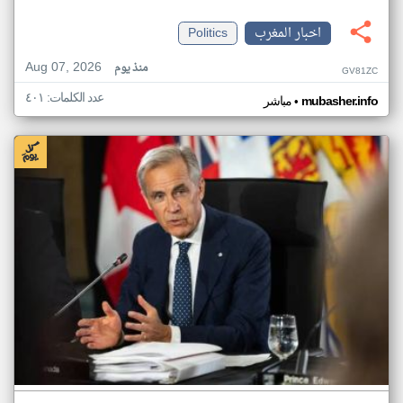
اخبار المغرب
Politics
Aug 07, 2026
منذ يوم
GV81ZC
عدد الكلمات: ٤٠١
•
mubasher.info
مباشر