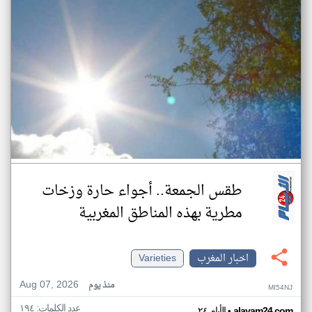
طقس الجمعة.. أجواء حارة وزخات
مطرية بهذه المناطق المغربية
اخبار المغرب
Varieties
Aug 07, 2026
منذ يوم
MI54NJ
عدد الكلمات: ١٩٤
•
alayam24.com
الأيام ٢٤