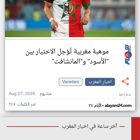
موهبة مغربية تُؤجل الاختيار بين
"الأسود" و"المانشافت"
اخبار المغرب
Varieties
Aug 07, 2026
منذ يوم
NP13LK
عدد الكلمات: ٢٤٧
•
alayam24.com
الأيام ٢٤
أخر ساعة في اخبار المغرب