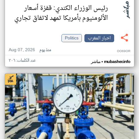
رئيس الوزراء الكندي: قفزة أسعار
الألومنيوم بأمريكا تمهد لاتفاق تجاري
اخبار المغرب
Politics
Aug 07, 2026
منذ يوم
OO69OR
عدد الكلمات: ٢٠٦
•
mubasher.info
مباشر