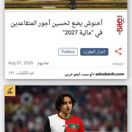
أخنوش يضع تحسين أجور المتقاعدين
في "مالية 2027"
اخبار المغرب
Politics
Aug 07, 2026
منذ يوم
FC56ZC
عدد الكلمات: ١٣١
•
ar.lesiteinfo.com
لو سيت اينفو عربي