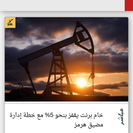
خام برنت يقفز بنحو 5% مع خطة إدارة
مضيق هرمز