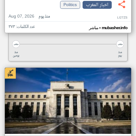
اخبار المغرب
Politics
Aug 07, 2026
منذ يوم
LI27ZS
عدد الكلمات: ٣٧٣
•
mubasher.info
مباشر
منذ
منذ
يوم
يومين