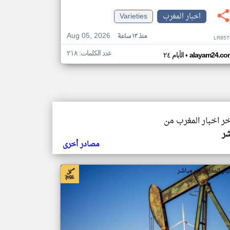
اخبار المغرب
Varieties
Aug 05, 2026
منذ ١٣ ساعة
LR85T
عدد الكلمات: ٢١٨
•
alayam24.co
الأيام ٢٤
خر اخبار المغرب من
شر
مصادر أخرى
بار المغرب من مباشر