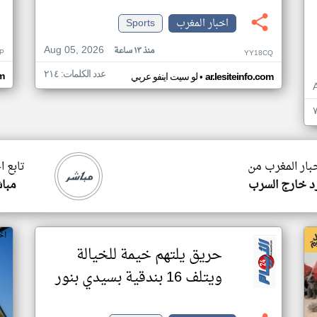
اخبار المغرب
Sports
Aug 05, 2026
منذ ١٣ ساعة
P
YY18CQ
عدد الكلمات: ٢١٤
•
m
ar.lesiteinfo.com
لو سيت اينفو عربي
خبار المغرب من
تابع ا
د خارج السرب
مبا
اخ
حريق يلتهم خيمة للخيالة
ويتلف 16 بندقية بسيدي بنور