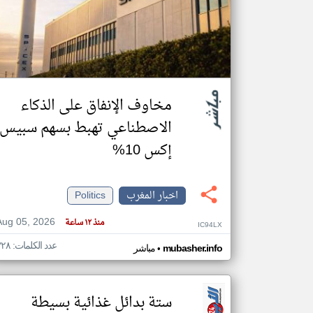
تعبر
المقالات
الموجوده
هنا عن
وجهة
مخاوف الإنفاق على الذكاء
نظر
كاتبيها.
الاصطناعي تهبط بسهم سبيس
إكس 10%
اخبار المغرب
Politics
Aug 05, 2026
منذ ١٢ ساعة
IC94LX
عدد الكلمات: ٣٢٨
•
mubasher.info
مباشر
ستة بدائل غذائية بسيطة