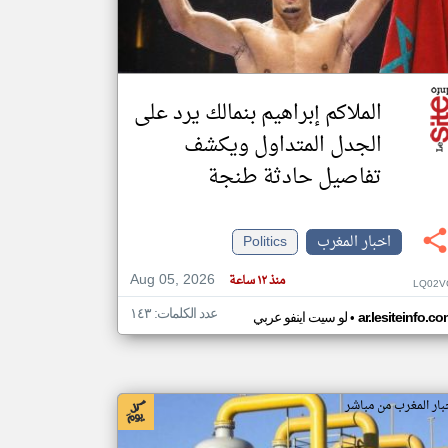
klyoum.com
تغيير الدولة
مصادر الأخبار من المغرب
الملاكم إبراهيم بنمالك يرد على
اخبار المغرب على مدار الساعة
الجدل المتداول ويكشف
أهم اخبار المغرب العاجلة والمباشرة
تفاصيل حادثة طنجة
اخبار المغرب
Politics
Aug 05, 2026
منذ ١٢ ساعة
LQ02V
عدد الكلمات: ١٤٣
•
ar.lesiteinfo.c
لو سيت اينفو عربي
بار المغرب من مباشر