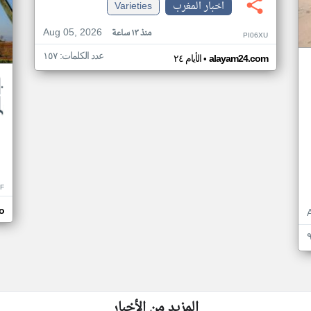
اخبار المغرب
Varieties
Aug 05, 2026
منذ ١٣ ساعة
PI06XU
عدد الكلمات: ١٥٧
•
alayam24.com
الأيام ٢٤
F
o
المزيد من الأخبار