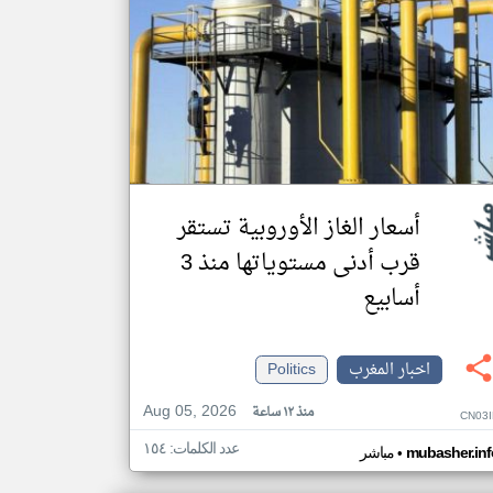
أسعار الغاز الأوروبية تستقر
قرب أدنى مستوياتها منذ 3
أسابيع
اخبار المغرب
Politics
Aug 05, 2026
منذ ١٢ ساعة
CN03I
عدد الكلمات: ١٥٤
•
mubasher.inf
مباشر