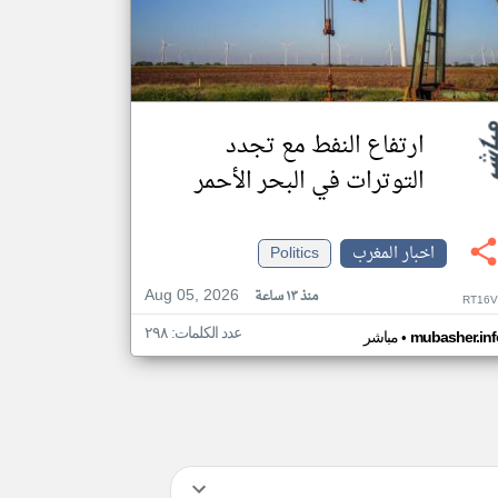
ارتفاع النفط مع تجدد
التوترات في البحر الأحمر
اخبار المغرب
Politics
Aug 05, 2026
منذ ١٣ ساعة
RT16V
عدد الكلمات: ٢٩٨
•
mubasher.inf
مباشر