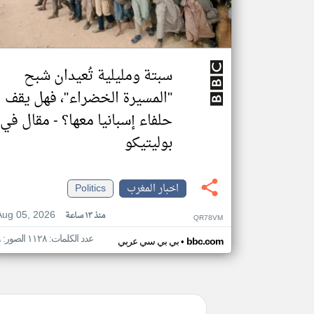
سبتة ومليلية تُعيدان شبح
"المسيرة الخضراء"، فهل يقف
حلفاء إسبانيا معها؟ - مقال في
بوليتيكو
اخبار المغرب
Politics
Aug 05, 2026
منذ ١٣ ساعة
QR78VM
عدد الكلمات: ١١٢٨ الصور: ٩
•
bbc.com
بي بي سي عربي