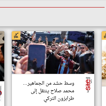
اخبار المغرب من لو سيت اينفو عربي
اخب
وسط حشد من الجماهير…
محمد صلاح ينتقل إلى
طرابزون التركي