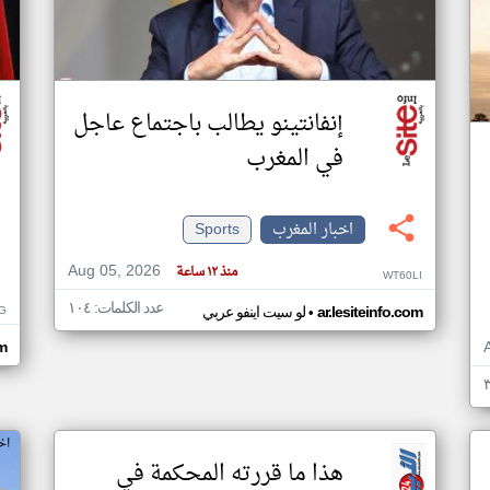
إنفانتينو يطالب باجتماع عاجل
في المغرب
اخبار المغرب
Sports
Aug 05, 2026
منذ ١٢ ساعة
WT60LI
عدد الكلمات: ١٠٤
•
G
ar.lesiteinfo.com
لو سيت اينفو عربي
om
اخ
هذا ما قررته المحكمة في