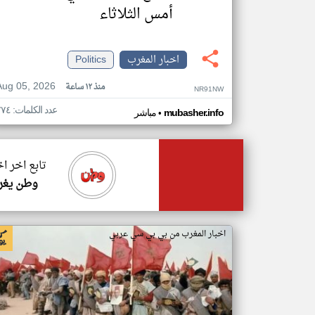
أمس الثلاثاء
اخبار المغرب
Politics
Aug 05, 2026
منذ ١٢ ساعة
NR91NW
عدد الكلمات: ٧٧٤
•
mubasher.info
مباشر
تابع اخر ا
وطن يغر
اخبار المغرب من بي بي سي عربي