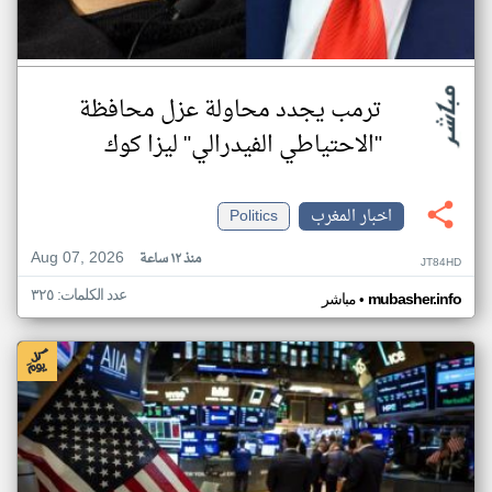
ترمب يجدد محاولة عزل محافظة
"الاحتياطي الفيدرالي" ليزا كوك
اخبار المغرب
Politics
Aug 07, 2026
منذ ١٢ ساعة
JT84HD
عدد الكلمات: ٣٢٥
•
mubasher.info
مباشر