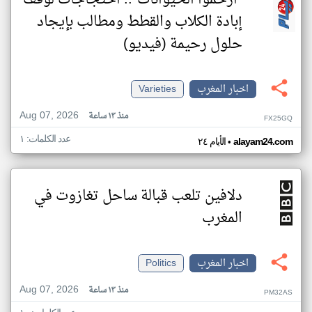
“ارحموا الحيوانات”.. احتجاجات لوقف
إبادة الكلاب والقطط ومطالب بإيجاد
حلول رحيمة (فيديو)
اخبار المغرب
Varieties
Aug 07, 2026
منذ ١٣ ساعة
FX25GQ
عدد الكلمات: ١
•
alayam24.com
الأيام ٢٤
دلافين تلعب قبالة ساحل تغازوت في
المغرب
اخبار المغرب
Politics
Aug 07, 2026
منذ ١٣ ساعة
PM32AS