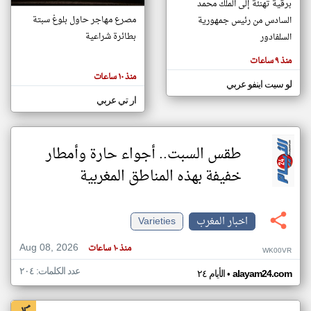
برقية تهنئة إلى الملك محمد
مصرع مهاجر حاول بلوغ سبتة
السادس من رئيس جمهورية
بطائرة شراعية
السلفادور
klyoum.com
تغيير الدولة
منذ ٩ ساعات
تعبر
مصادر الأخبار من المغرب
المقالات
منذ ١٠ ساعات
الموجوده
لو سيت اينفو عربي
اخبار المغرب على مدار الساعة
هنا عن
وجهة
ار تي عربي
نظر
أهم اخبار المغرب العاجلة والمباشرة
كاتبيها.
طقس السبت.. أجواء حارة وأمطار
خفيفة بهذه المناطق المغربية
اخبار المغرب
Varieties
Aug 08, 2026
منذ ١٠ ساعات
WK00VR
عدد الكلمات: ٢٠٤
•
alayam24.com
الأيام ٢٤