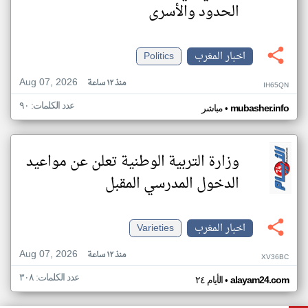
الحدود والأسرى
اخبار المغرب
Politics
Aug 07, 2026
منذ ١٢ ساعة
IH65QN
عدد الكلمات: ٩٠
•
mubasher.info
مباشر
وزارة التربية الوطنية تعلن عن مواعيد
الدخول المدرسي المقبل
اخبار المغرب
Varieties
Aug 07, 2026
منذ ١٢ ساعة
XV36BC
عدد الكلمات: ٣٠٨
•
alayam24.com
الأيام ٢٤