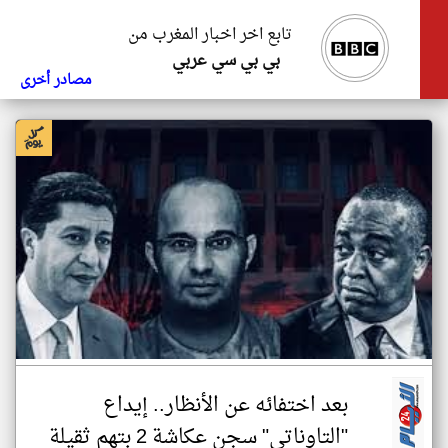
تابع اخر اخبار المغرب من
بي بي سي عربي
مصادر أخرى
بعد اختفائه عن الأنظار.. إيداع
"التاوناتي" سجن عكاشة 2 بتهم ثقيلة