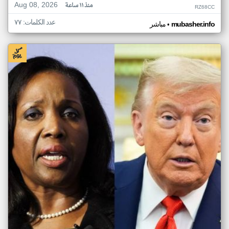
Aug 08, 2026
منذ ١١ ساعة
RZ68CC
عدد الكلمات: ٧٧
•
mubasher.info
مباشر