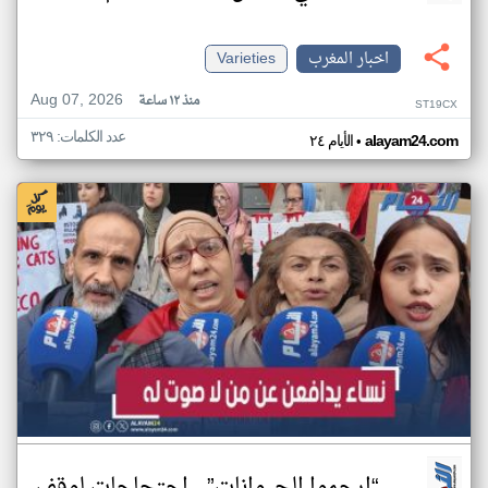
اخبار المغرب
Varieties
Aug 07, 2026
منذ ١٢ ساعة
ST19CX
عدد الكلمات: ٣٢٩
•
alayam24.com
الأيام ٢٤