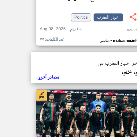
اخبار المغرب
Politics
Aug 08, 2026
منذ يوم
RZ68C
عدد الكلمات: ٧٧
•
mubasher.inf
مباشر
خر اخبار المغرب من
ي عربي
مصادر أخرى
بار المغرب من لو سيت اينفو عربي