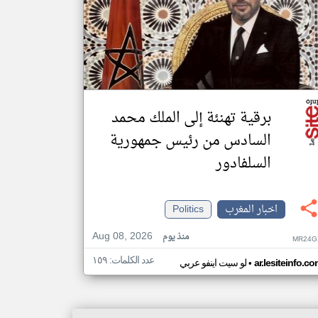
برقية تهنئة إلى الملك محمد
السادس من رئيس جمهورية
السلفادور
اخبار المغرب
Politics
Aug 08, 2026
منذ يوم
MR24G
عدد الكلمات: ١٥٩
•
ar.lesiteinfo.c
لو سيت اينفو عربي