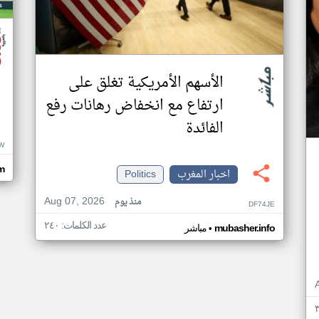
الأسهم الأمريكية تغلق على
ارتفاع مع انخفاض رهانات رفع
الفائدة
W
om
اخبار المغرب
Politics
Aug 07, 2026
منذ يوم
DF74JE
عدد الكلمات: ٢٤٠
•
mubasher.info
مباشر