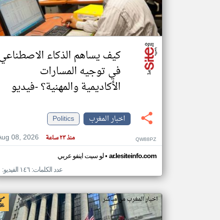
تعبر
المقالات
كيف يساهم الذكاء الاصطناعي
الموجوده
هنا عن
في توجيه المسارات
وجهة
نظر
كاتبيها.
الأكاديمية والمهنية؟ -فيديو
اخبار المغرب
Politics
Aug 08, 2026
منذ ٢٣ ساعة
QW88PZ
•
ar.lesiteinfo.com
لو سيت اينفو عربي
عدد الكلمات: ١٤٦ الفيديو: ١
اخبار المغرب من مباشر