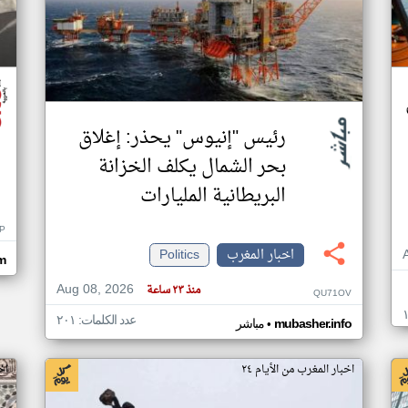
رئيس "إنيوس" يحذر: إغلاق
بحر الشمال يكلف الخزانة
البريطانية المليارات
P
اخبار المغرب
Politics
om
Aug 08, 2026
منذ ٢٣ ساعة
QU71OV
عدد الكلمات: ٢٠١
•
mubasher.info
مباشر
اخبار المغرب من الأيام ٢٤
اخ