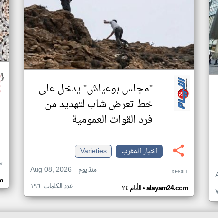
"مجلس بوعياش" يدخل على
خط تعرض شاب لتهديد من
فرد القوات العمومية
اخبار المغرب
Varieties
X
Aug 08, 2026
منذ يوم
XF80IT
om
عدد الكلمات: ١٩٦
•
alayam24.com
الأيام ٢٤