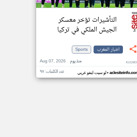
التأشيرات تؤخر معسكر
الجيش الملكي في تركيا
اخبار المغرب
Sports
Aug 07, 2026
منذ يوم
KU19E
عدد الكلمات: ٩٧
•
ar.lesiteinfo.c
لو سيت اينفو عربي