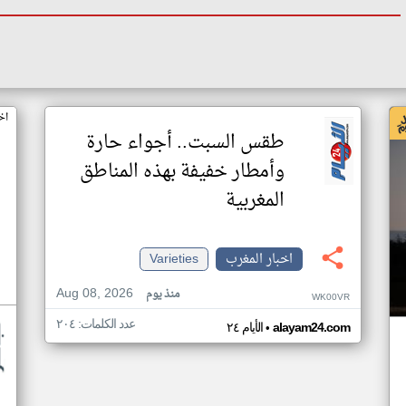
اخ
طقس السبت.. أجواء حارة
وأمطار خفيفة بهذه المناطق
المغربية
اخبار المغرب
Varieties
Aug 08, 2026
منذ يوم
WK00VR
عدد الكلمات: ٢٠٤
•
alayam24.com
الأيام ٢٤