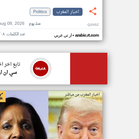
اخبار المغرب
Politics
Aug 08, 2026
منذ يوم
QI26SZ
عدد الكلمات: ٢٠٨
•
arabic.rt.com
ار تي عربي
تابع اخر ا
سي ان ا
اخبار المغرب من مباشر