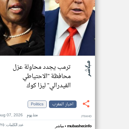
ترمب يجدد محاولة عزل
محافظة "الاحتياطي
الفيدرالي" ليزا كوك
اخبار المغرب
Politics
Aug 07, 2026
منذ يوم
JT84HD
عدد الكلمات: ٣٢٥
•
mubasher.info
مباشر