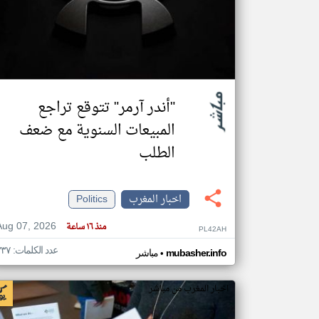
تعبر
المقالات
الموجوده
هنا عن
وجهة
"أندر آرمر" تتوقع تراجع
نظر
كاتبيها.
المبيعات السنوية مع ضعف
الطلب
اخبار المغرب
Politics
Aug 07, 2026
منذ ١٦ ساعة
PL42AH
عدد الكلمات: ٣٣٧
•
mubasher.info
مباشر
اخبار المغرب من مباشر