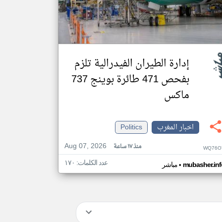
إدارة الطيران الفيدرالية تلزم
بفحص 471 طائرة بوينج 737
ماكس
اخبار المغرب
Politics
Aug 07, 2026
منذ ١٧ ساعة
WQ76O
عدد الكلمات: ١٧٠
•
mubasher.inf
مباشر