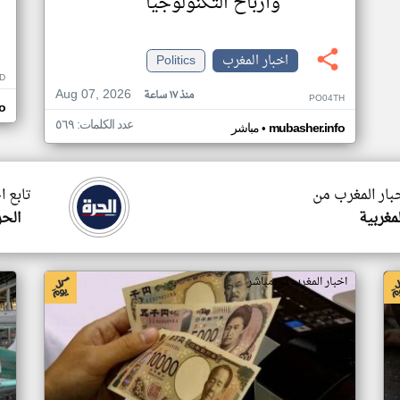
وأرباح التكنولوجيا
اخبار المغرب
Politics
D
Aug 07, 2026
منذ ١٧ ساعة
PO04TH
o
عدد الكلمات: ٥٦٩
•
mubasher.info
مباشر
خبار المغرب من
تابع ا
لمغربية
الحر
اخبار المغرب من مباشر
اخ