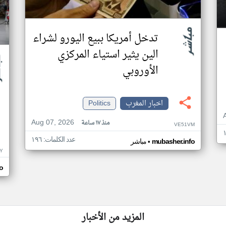
تدخل أمريكا ببيع اليورو لشراء
الين يثير استياء المركزي
الأوروبي
اخبار المغرب
Politics
Aug 07, 2026
منذ ١٧ ساعة
VE51VM
عدد الكلمات: ١٩٦
•
mubasher.info
مباشر
Y
o
المزيد من الأخبار