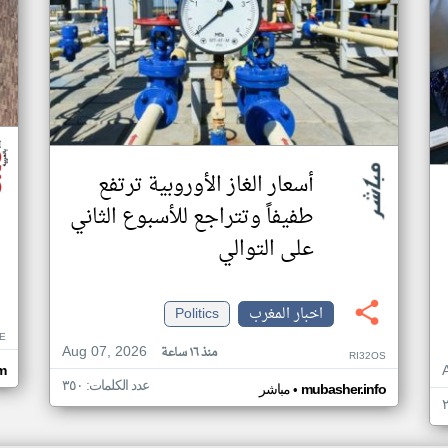
أسعار الغاز الأوروبية ترتفع
طفيفاً وتتراجع للأسبوع الثاني
على التوالي
اخبار المغرب
Politics
E
Aug 07, 2026
منذ ١٦ ساعة
RI32OS
om
عدد الكلمات: ٣٥٠
•
mubasher.info
مباشر