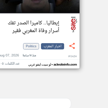
إيطاليا.. كاميرا الصدر تفك
أسرار وفاة المغربي فقير
اخبار المغرب
Politics
Aug 07, 2026
منذ ١٧ ساعة
IP24ZH
عدد الكلمات: ١٠٥
•
ar.lesiteinfo.com
لو سيت اينفو عربي