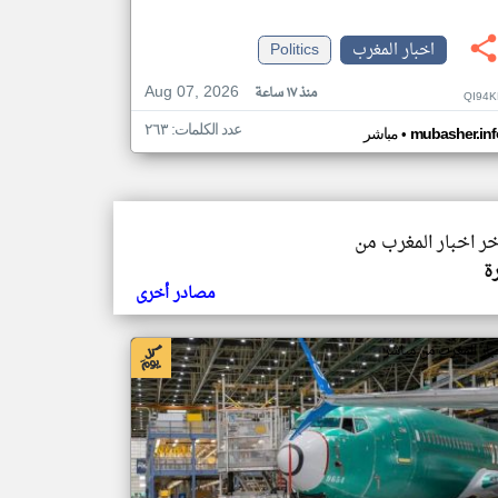
اخبار المغرب
Politics
Aug 07, 2026
منذ ١٧ ساعة
QI94K
عدد الكلمات: ٢٦٣
•
mubasher.inf
مباشر
خر اخبار المغرب من
ة
مصادر أخرى
بار المغرب من مباشر