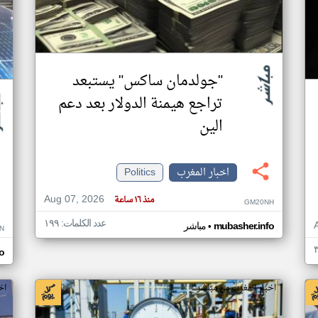
"جولدمان ساكس" يستبعد
تراجع هيمنة الدولار بعد دعم
الين
اخبار المغرب
Politics
Aug 07, 2026
منذ ١٦ ساعة
GM20NH
عدد الكلمات: ١٩٩
•
mubasher.info
مباشر
N
o
اخبار المغرب من مباشر
اخ