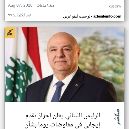
Aug 07, 2026
منذ ٩ ساعات
KU19EW
عدد الكلمات: ٩٧
•
ar.lesiteinfo.com
لو سيت اينفو عربي
الرئيس اللبناني يعلن إحراز تقدم
إيجابي في مفاوضات روما بشأن