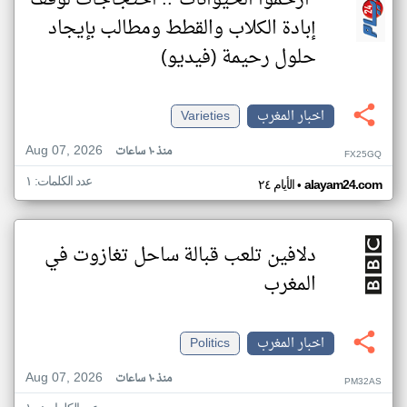
“ارحموا الحيوانات”.. احتجاجات لوقف
إبادة الكلاب والقطط ومطالب بإيجاد
حلول رحيمة (فيديو)
اخبار المغرب
Varieties
Aug 07, 2026
منذ ١٠ ساعات
FX25GQ
عدد الكلمات: ١
•
alayam24.com
الأيام ٢٤
دلافين تلعب قبالة ساحل تغازوت في
المغرب
اخبار المغرب
Politics
Aug 07, 2026
منذ ١٠ ساعات
PM32AS