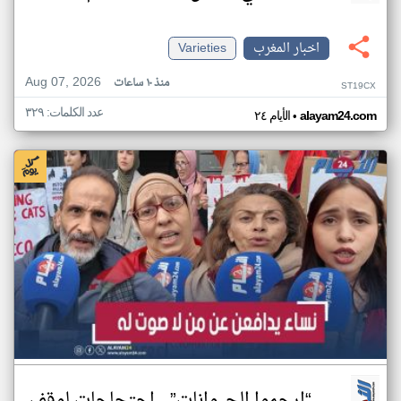
اخبار المغرب
Varieties
Aug 07, 2026
منذ ١٠ ساعات
ST19CX
عدد الكلمات: ٣٢٩
•
alayam24.com
الأيام ٢٤