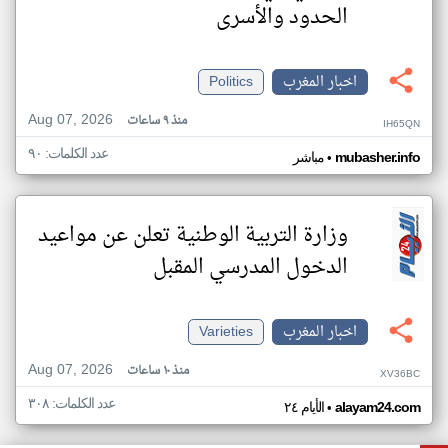
الحدود والأسرى
اخبار المغرب
Politics
Aug 07, 2026
منذ ٩ ساعات
IH65QN
عدد الكلمات: ٩٠
•
mubasher.info
مباشر
وزارة التربية الوطنية تعلن عن مواعيد
الدخول المدرسي المقبل
اخبار المغرب
Varieties
Aug 07, 2026
منذ ١٠ ساعات
XV36BC
عدد الكلمات: ٣٠٨
•
alayam24.com
الأيام ٢٤