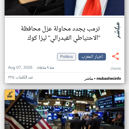
ترمب يجدد محاولة عزل محافظة
"الاحتياطي الفيدرالي" ليزا كوك
اخبار المغرب
Politics
Aug 07, 2026
منذ ٩ ساعات
JT84HD
عدد الكلمات: ٣٢٥
•
mubasher.info
مباشر