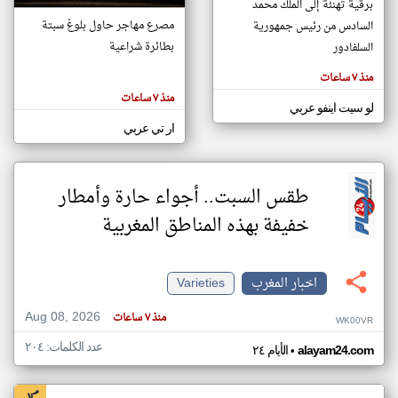
برقية تهنئة إلى الملك محمد
مصرع مهاجر حاول بلوغ سبتة
السادس من رئيس جمهورية
بطائرة شراعية
السلفادور
klyoum.com
تغيير الدولة
منذ ٧ ساعات
تعبر
مصادر الأخبار من المغرب
المقالات
منذ ٧ ساعات
الموجوده
لو سيت اينفو عربي
اخبار المغرب على مدار الساعة
هنا عن
وجهة
ار تي عربي
نظر
أهم اخبار المغرب العاجلة والمباشرة
كاتبيها.
طقس السبت.. أجواء حارة وأمطار
خفيفة بهذه المناطق المغربية
اخبار المغرب
Varieties
Aug 08, 2026
منذ ٧ ساعات
WK00VR
عدد الكلمات: ٢٠٤
•
alayam24.com
الأيام ٢٤