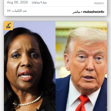
Aug 08, 2026
منذ ٩ ساعات
RZ68CC
عدد الكلمات: ٧٧
•
mubasher.info
مباشر