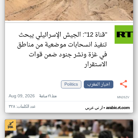
"قناة 12": الجيش الإسرائيلي يبحث
تنفيذ انسحابات موضعية من مناطق
في غزة ونشر جنود ضمن قوات
الاستقرار
اخبار المغرب
Politics
Aug 09, 2026
منذ ١٦ ساعة
MN26ZV
عدد الكلمات: ٣٢٨
•
arabic.rt.com
ار تي عربي