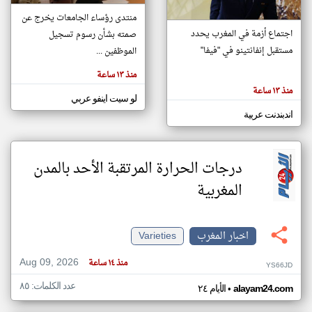
منتدى رؤساء الجامعات يخرج عن
اجتماع أزمة في المغرب يحدد
صمته بشأن رسوم تسجيل
klyoum.com
مستقبل إنفانتينو في "فيفا"
تغيير الدولة
الموظفين ...
تعبر
مصادر الأخبار من المغرب
المقالات
منذ ١٣ ساعة
الموجوده
اخبار المغرب على مدار الساعة
هنا عن
منذ ١٣ ساعة
وجهة
لو سيت اينفو عربي
نظر
أهم اخبار المغرب العاجلة والمباشرة
كاتبيها.
اندبندنت عربية
درجات الحرارة المرتقبة الأحد بالمدن
المغربية
اخبار المغرب
Varieties
Aug 09, 2026
منذ ١٤ ساعة
YS66JD
عدد الكلمات: ٨٥
•
alayam24.com
الأيام ٢٤