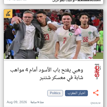
•
ar.lesiteinfo.com
لو سيت اينفو عربي
وهبي يفتح باب الأسود أمام 4 مواهب
شابة في معسكر شتنبر
اخبار المغرب
Politics
Aug 09, 2026
منذ ١٥ ساعة
QN16LM