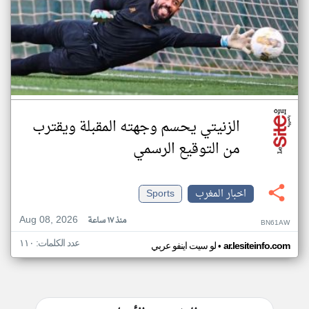
الزنيتي يحسم وجهته المقبلة ويقترب
من التوقيع الرسمي
اخبار المغرب
Sports
Aug 08, 2026
منذ ١٧ ساعة
BN61AW
عدد الكلمات: ١١٠
•
ar.lesiteinfo.com
لو سيت اينفو عربي