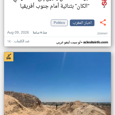
"الكان" بثنائية أمام جنوب أفريقيا
اخبار المغرب
Politics
Aug 09, 2026
منذ ١٥ ساعة
ZD99WY
عدد الكلمات: ١٤٠
•
ar.lesiteinfo.com
لو سيت اينفو عربي