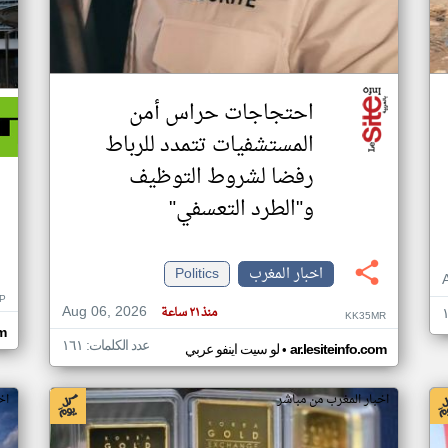
احتجاجات حراس أمن
المستشفيات تتمدد للرباط
رفضا لشروط التوظيف
و"الطرد التعسفي"
اخبار المغرب
Politics
P
Aug 06, 2026
منذ ٢١ ساعة
KK35MR
om
عدد الكلمات: ١٦١
•
ar.lesiteinfo.com
لو سيت اينفو عربي
اخبار المغرب من مباشر
اخ