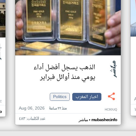
الذهب يسجل أفضل أداء
يومي منذ أوائل فبراير
اخبار المغرب
Politics
C
Aug 06, 2026
منذ ٢٢ ساعة
HC80UQ
o
عدد الكلمات: ٤٨٣
•
mubasher.info
مباشر