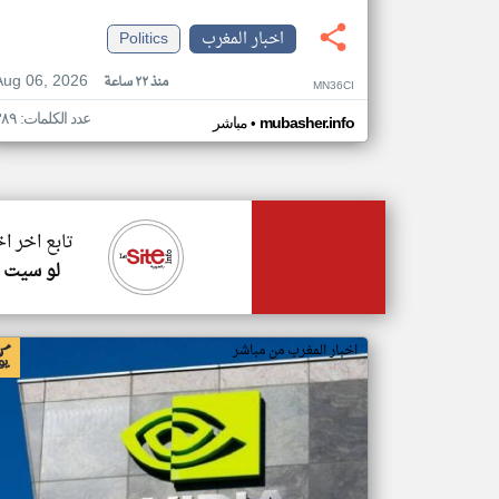
اخبار المغرب
Politics
Aug 06, 2026
منذ ٢٢ ساعة
MN36CI
عدد الكلمات: ٣٨٩
•
mubasher.info
مباشر
تابع اخر ا
لو سيت ا
اخبار المغرب من مباشر