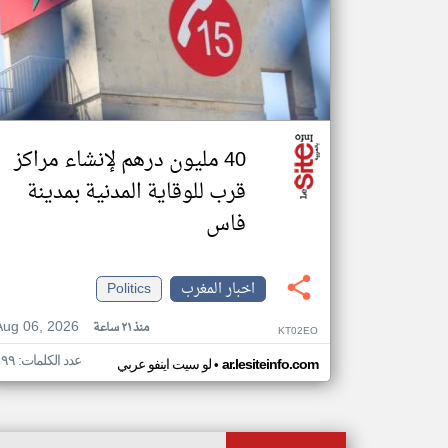
40 مليون درهم لإنشاء مراكز
قرب للوقاية المدنية بمدينة
فاس
اخبار المغرب
Politics
Aug 06, 2026
منذ ٢١ ساعة
KT02EO
عدد الكلمات: ١٩٩
•
ar.lesiteinfo.com
لو سيت اينفو عربي