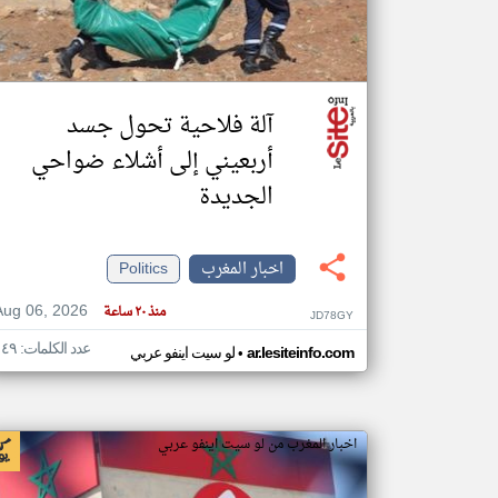
تعبر
المقالات
آلة فلاحية تحول جسد
الموجوده
هنا عن
أربعيني إلى أشلاء ضواحي
وجهة
نظر
كاتبيها.
الجديدة
اخبار المغرب
Politics
Aug 06, 2026
منذ ٢٠ ساعة
JD78GY
عدد الكلمات: ١٤٩
•
ar.lesiteinfo.com
لو سيت اينفو عربي
اخبار المغرب من لو سيت اينفو عربي