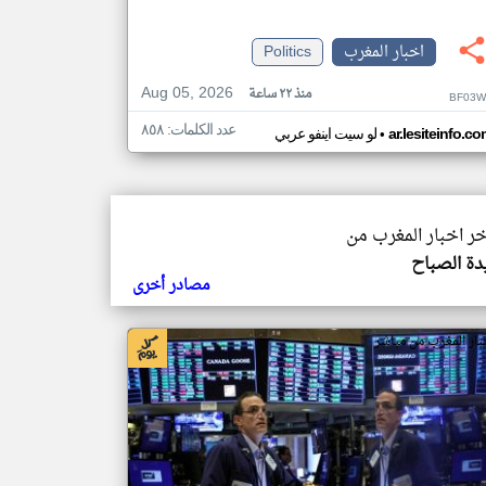
اخبار المغرب
Politics
Aug 05, 2026
منذ ٢٢ ساعة
BF03W
عدد الكلمات: ٨٥٨
•
ar.lesiteinfo.c
لو سيت اينفو عربي
خر اخبار المغرب من
دة الصباح
مصادر أخرى
بار المغرب من مباشر