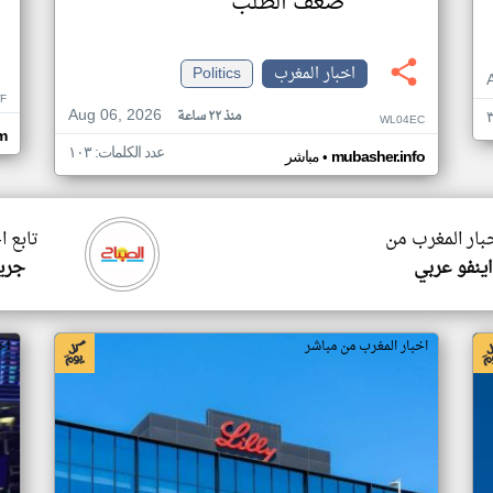
ضعف الطلب
اخبار المغرب
Politics
F
Aug 06, 2026
منذ ٢٢ ساعة
WL04EC
om
عدد الكلمات: ١٠٣
•
mubasher.info
مباشر
خبار المغرب من
تابع ا
ينفو عربي
جري
اخبار المغرب من مباشر
اخ