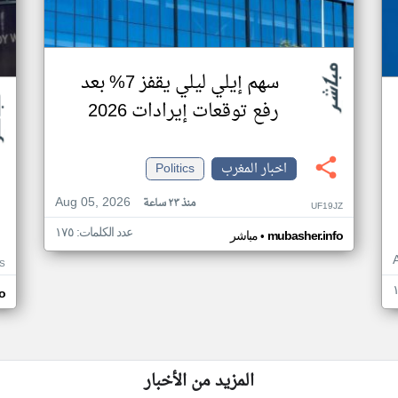
سهم إيلي ليلي يقفز 7% بعد
رفع توقعات إيرادات 2026
اخبار المغرب
Politics
Aug 05, 2026
منذ ٢٣ ساعة
UF19JZ
عدد الكلمات: ١٧٥
•
mubasher.info
مباشر
S
o
المزيد من الأخبار