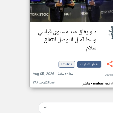
داو يغلق عند مستوى قياسي
وسط آمال التوصل لاتفاق
سلام
اخبار المغرب
Politics
Aug 05, 2026
منذ ٢٣ ساعة
OJ90R
عدد الكلمات: ٣٨٨
•
mubasher.inf
مباشر