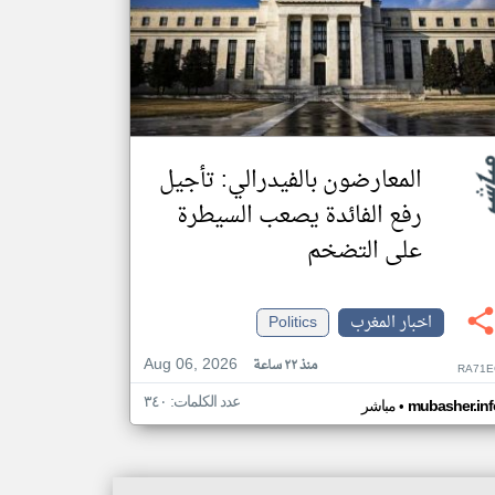
المعارضون بالفيدرالي: تأجيل
رفع الفائدة يصعب السيطرة
على التضخم
اخبار المغرب
Politics
Aug 06, 2026
منذ ٢٢ ساعة
RA71E
عدد الكلمات: ٣٤٠
•
mubasher.inf
مباشر