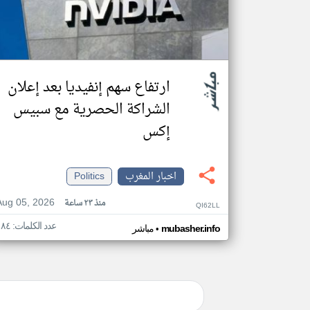
ارتفاع سهم إنفيديا بعد إعلان
الشراكة الحصرية مع سبيس
إكس
اخبار المغرب
Politics
Aug 05, 2026
منذ ٢٣ ساعة
QI62LL
عدد الكلمات: ١٨٤
•
mubasher.info
مباشر