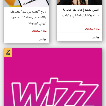
الصين تصعد إجراءاتها التجارية
أرباح "كوميرتس بنك" تتضاعف
klyoum.com
ضد أمريكا قبل قمة شي وترامب
تغيير الدولة
وانفتاح على محادثات استحواذ
تعبر
مصادر الأخبار من المغرب
"يوني كريديت"
المقالات
الموجوده
منذ ٦ ساعات
اخبار المغرب على مدار الساعة
هنا عن
منذ ٦ ساعات
وجهة
نظر
أهم اخبار المغرب العاجلة والمباشرة
مباشر
كاتبيها.
مباشر