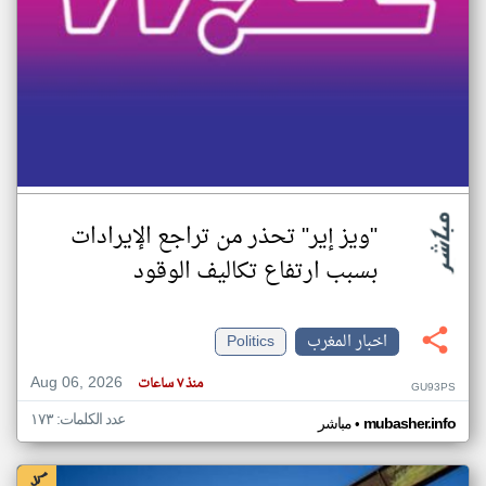
"ويز إير" تحذر من تراجع الإيرادات
بسبب ارتفاع تكاليف الوقود
اخبار المغرب
Politics
Aug 06, 2026
منذ ٧ ساعات
GU93PS
عدد الكلمات: ١٧٣
•
mubasher.info
مباشر