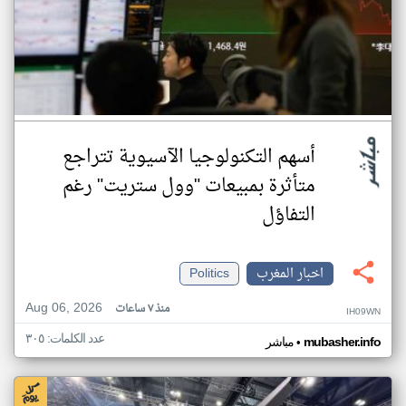
أسهم التكنولوجيا الآسيوية تتراجع
متأثرة بمبيعات "وول ستريت" رغم
التفاؤل
اخبار المغرب
Politics
Aug 06, 2026
منذ ٧ ساعات
IH09WN
عدد الكلمات: ٣٠٥
•
mubasher.info
مباشر