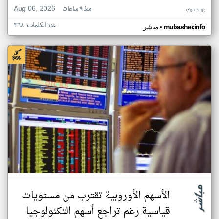
Aug 06, 2026
منذ ٩ ساعات
VX77UC
عدد الكلمات: ٣٦٨
•
mubasher.info
مباشر
الأسهم الأوروبية تقترب من مستويات
قياسية رغم تراجع أسهم التكنولوجيا