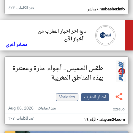
عدد الكلمات: ٤٢٣
•
mubasher.info
مباشر
تابع اخر اخبار المغرب من
أخبار الآن
مصادر أخرى
طقس الخميس.. أجواء حارة وممطرة
بهذه المناطق المغربية
اخبار المغرب
Varieties
Aug 06, 2026
منذ ٨ ساعات
QZ99LO
عدد الكلمات: ٢٠٧
•
alayam24.com
الأيام ٢٤