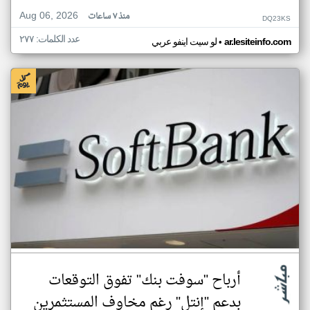
Aug 06, 2026
منذ ٧ ساعات
DQ23KS
عدد الكلمات: ٢٧٧
•
ar.lesiteinfo.com
لو سيت اينفو عربي
أرباح "سوفت بنك" تفوق التوقعات
بدعم "إنتل" رغم مخاوف المستثمرين