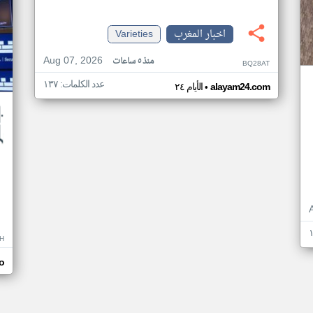
اخبار المغرب
Varieties
Aug 07, 2026
منذ ٥ ساعات
BQ28AT
عدد الكلمات: ١٣٧
•
alayam24.com
الأيام ٢٤
H
o