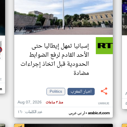
إسبانيا تمهل إيطاليا حتى
الأحد القادم لرفع الضوابط
الحدودية قبل اتخاذ إجراءات
مضادة
C
m
اخبار المغرب
Politics
Aug 07, 2026
منذ ٣ ساعات
UW98JE
عدد الكلمات: ١٦٠
•
arabic.rt.com
ار تي عربي