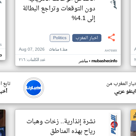
دون التوقعات وتراجع البطالة
إلى 4.1%
اخبار المغرب
Politics
S
Aug 07, 2026
منذ ٤ ساعات
AH76MX
o
عدد الكلمات: ٢١٦
•
mubasher.info
مباشر
خبار المغرب من
تابع ا
ينفو عربي
أخبا
اخ
نشرة إنذارية.. زخات وهبات
رياح بهذه المناطق