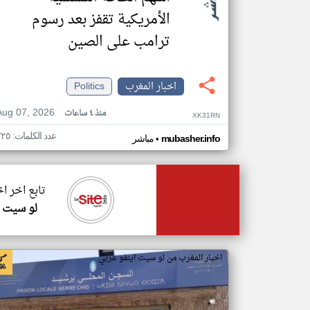
الأمريكية تقفز بعد رسوم
ترامب على الصين
اخبار المغرب
Politics
Aug 07, 2026
منذ ٤ ساعات
XK31RN
عدد الكلمات: ٢٢٥
•
mubasher.info
مباشر
تابع اخر ا
لو سيت ا
اخبار المغرب من لو سيت اينفو عربي