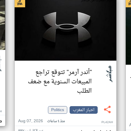
اخبار المغرب من مباشر
اخ
"أندر آرمر" تتوقع تراجع
المبيعات السنوية مع ضعف
الطلب
اخبار المغرب
Politics
H
Aug 07, 2026
منذ ٤ ساعات
o
PL42AH
عدد الكلمات: ٣٣٧