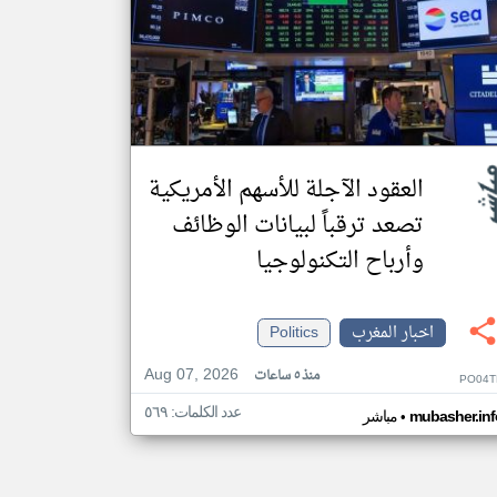
العقود الآجلة للأسهم الأمريكية
تصعد ترقباً لبيانات الوظائف
وأرباح التكنولوجيا
اخبار المغرب
Politics
Aug 07, 2026
منذ ٥ ساعات
PO04T
عدد الكلمات: ٥٦٩
•
mubasher.inf
مباشر