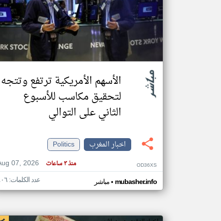
تعبر
المقالات
الموجوده
هنا عن
وجهة
نظر
الأسهم الأمريكية ترتفع وتتجه
كاتبيها.
لتحقيق مكاسب للأسبوع
الثاني على التوالي
اخبار المغرب
Politics
Aug 07, 2026
منذ ٣ ساعات
OD36XS
عدد الكلمات: ٤٠٦
•
mubasher.info
مباشر