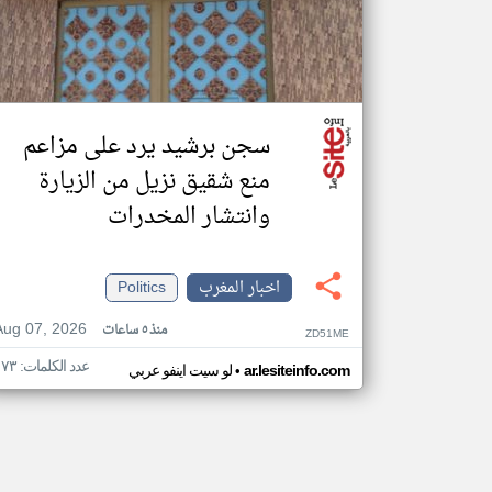
سجن برشيد يرد على مزاعم
منع شقيق نزيل من الزيارة
وانتشار المخدرات
اخبار المغرب
Politics
Aug 07, 2026
منذ ٥ ساعات
ZD51ME
عدد الكلمات: ١٧٣
•
ar.lesiteinfo.com
لو سيت اينفو عربي