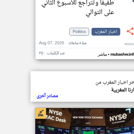
طفيفاً وتتراجع للأسبوع الثاني
على التوالي
اخبار المغرب
Politics
Aug 07, 2026
منذ ٥ ساعات
RI32O
عدد الكلمات: ٣٥٠
•
mubasher.inf
مباشر
خر اخبار المغرب من
رنا المغربية
مصادر أخرى
بار المغرب من مباشر