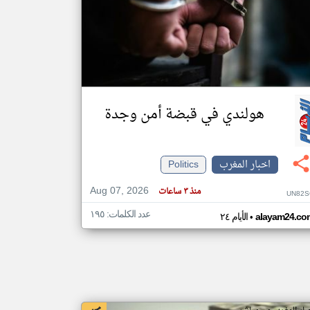
klyoum.com
تغيير الدولة
مصادر الأخبار من المغرب
اخبار المغرب على مدار الساعة
أهم اخبار المغرب العاجلة والمباشرة
هولندي في قبضة أمن وجدة
اخبار المغرب
Politics
Aug 07, 2026
منذ ٣ ساعات
UN82S
عدد الكلمات: ١٩٥
•
alayam24.co
الأيام ٢٤