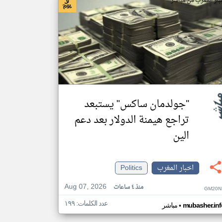
بار المغرب من مباشر
"جولدمان ساكس" يستبعد
تراجع هيمنة الدولار بعد دعم
الين
اخبار المغرب
Politics
Aug 07, 2026
منذ ٤ ساعات
GM20N
عدد الكلمات: ١٩٩
•
mubasher.inf
مباشر