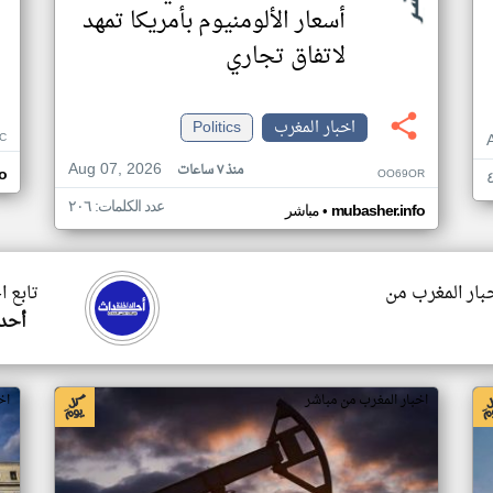
أسعار الألومنيوم بأمريكا تمهد
لاتفاق تجاري
اخبار المغرب
Politics
C
Aug 07, 2026
منذ ٧ ساعات
OO69OR
o
عدد الكلمات: ٢٠٦
•
mubasher.info
مباشر
خبار المغرب من
تابع ا
أحدا
اخبار المغرب من مباشر
اخ