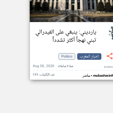
يارديني: ينبغي على الفيدرالي
تبني نهجاً أكثر تشدداً
اخبار المغرب
Politics
Aug 06, 2026
منذ ٧ ساعات
EX95K
عدد الكلمات: ٢٨٩
•
mubasher.inf
مباشر