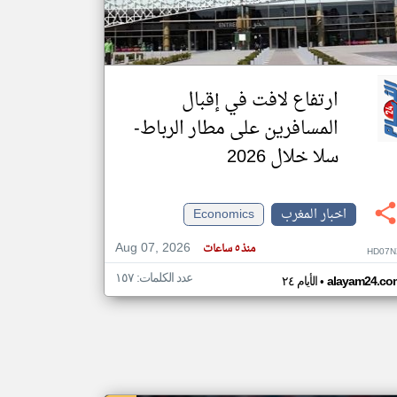
klyoum.com
تغيير الدولة
مصادر الأخبار من المغرب
ارتفاع لافت في إقبال
اخبار المغرب على مدار الساعة
المسافرين على مطار الرباط-
أهم اخبار المغرب العاجلة والمباشرة
سلا خلال 2026
اخبار المغرب
Economics
Aug 07, 2026
منذ ٥ ساعات
HD07N
عدد الكلمات: ١٥٧
•
alayam24.co
الأيام ٢٤