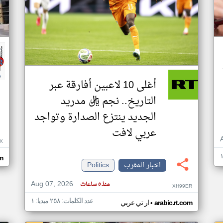
أغلى 10 لاعبين أفارقة عبر
التاريخ.. نجم ريال مدريد
الجديد ينتزع الصدارة وتواجد
عربي لافت
X
m
اخبار المغرب
Politics
Aug 07, 2026
منذ ٥ ساعات
XH99ER
عدد الكلمات: ٢٥٨ ميديا: ١
•
arabic.rt.com
ار تي عربي