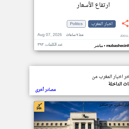
ارتفاع الأسعار
اخبار المغرب
Politics
Aug 07, 2026
منذ ٧ ساعات
JD01L
عدد الكلمات: ٣٩٣
•
mubasher.inf
مباشر
خر اخبار المغرب من
ث الداخلة
مصادر أخرى
بار المغرب من مباشر