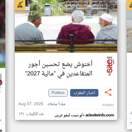
اخبار المغرب من لو سيت اينفو عربي
اخب
أخنوش يضع تحسين أجور
المتقاعدين في "مالية 2027"
اخبار المغرب
Politics
Aug 07, 2026
منذ ٦ ساعات
FC56ZC
عدد الكلمات: ١٣١
•
ar.lesiteinfo.com
لو سيت اينفو عربي
K
m