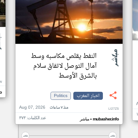
النفط يقلص مكاسبه وسط
آمال التوصل لاتفاق سلام
بالشرق الأوسط
W
o
اخبار المغرب
Politics
Aug 07, 2026
منذ ٧ ساعات
LI27ZS
عدد الكلمات: ٣٧٣
•
mubasher.info
مباشر