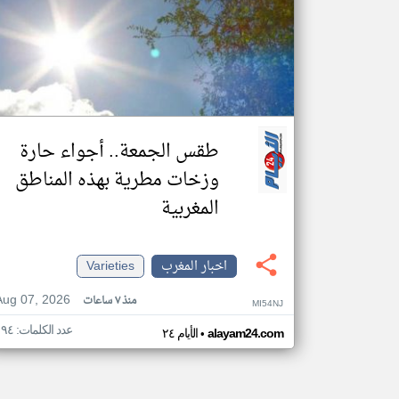
طقس الجمعة.. أجواء حارة
وزخات مطرية بهذه المناطق
المغربية
اخبار المغرب
Varieties
Aug 07, 2026
منذ ٧ ساعات
MI54NJ
عدد الكلمات: ١٩٤
•
alayam24.com
الأيام ٢٤