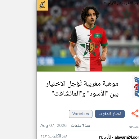
ار المغرب من الأيام ٢٤
موهبة مغربية تُؤجل الاختيار
بين "الأسود" و"المانشافت"
اخبار المغرب
Varieties
Aug 07, 2026
منذ ٦ ساعات
NP13L
عدد الكلمات: ٢٤٧
•
alayam24.co
الأيام ٢٤