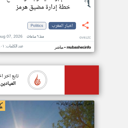
خطة إدارة مضيق هرمز
اخبار المغرب
Politics
Aug 07, 2026
منذ ٦ ساعات
GV81ZC
عدد الكلمات: ٤٠١
•
mubasher.info
مباشر
تابع اخر ا
الميادين
اخبار المغرب من الأيام ٢٤