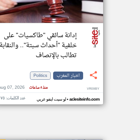
تعبر
المقالات
إدانة سائقي "طاكسيات" على
الموجوده
هنا عن
خلفية "أحداث سبتة".. والنقابة
وجهة
نظر
كاتبيها.
تطالب بالإنصاف
اخبار المغرب
Politics
Aug 07, 2026
منذ ٥ ساعات
VR09BY
عدد الكلمات: ١٧٥
•
ar.lesiteinfo.com
لو سيت اينفو عربي