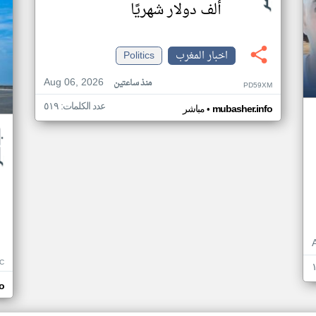
ألف دولار شهريًا
اخبار المغرب
Politics
Aug 06, 2026
منذ ساعتين
PD59XM
عدد الكلمات: ٥١٩
•
mubasher.info
مباشر
C
o