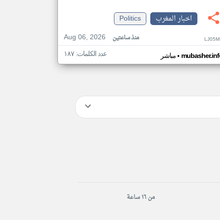
اخبار المغرب
Politics
Aug 06, 2026
منذ ساعتين
LJ05M
عدد الكلمات: ١٨٧
•
mubasher.inf
مباشر
من ١٦ ساعة