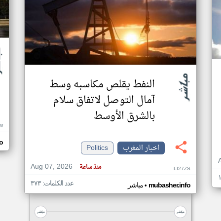
النفط يقلص مكاسبه وسط
آمال التوصل لاتفاق سلام
بالشرق الأوسط
W
o
اخبار المغرب
Politics
Aug 07, 2026
منذ ساعة
LI27ZS
عدد الكلمات: ٣٧٣
•
mubasher.info
مباشر