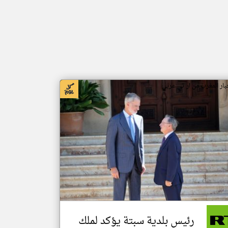
بار المغرب من ار تي عربي
رئيس بلدية سبتة يؤكد لملك