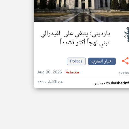
klyoum.com
تغيير الدولة
مصادر الأخبار من المغرب
يارديني: ينبغي على الفيدرالي
اخبار المغرب على مدار الساعة
تبني نهجاً أكثر تشدداً
أهم اخبار المغرب العاجلة والمباشرة
اخبار المغرب
Politics
Aug 06, 2026
منذ ساعة
EX95K
عدد الكلمات: ٢٨٩
•
mubasher.inf
مباشر