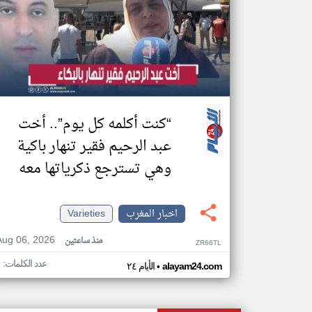
“كنت أكلمه كل يوم”.. أخت
عبد الرحيم فقير تنهار باكية
وهي تسترجع ذكرياتها معه
اخبار المغرب
Varieties
Aug 06, 2026
منذ ساعتين
ZR66TL
عدد الكلمات: ١
•
alayam24.com
الأيام ٢٤