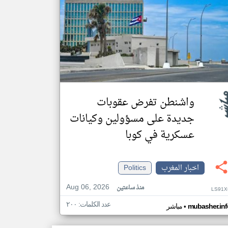
واشنطن تفرض عقوبات
جديدة على مسؤولين وكيانات
عسكرية في كوبا
اخبار المغرب
Politics
Aug 06, 2026
منذ ساعتين
LS91X
عدد الكلمات: ٢٠٠
•
mubasher.inf
مباشر