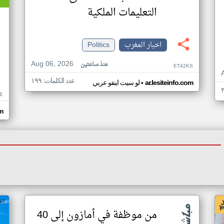
التعليمات الملكية
اخبار المغرب
Politics
Aug 06, 2026
منذ ساعتين
ET42KS
عدد الكلمات: ١٩٩
•
ar.lesiteinfo.com
لو سيت اينفو عربي
E
om
اخ
من موظفة في أمازون إلى 40