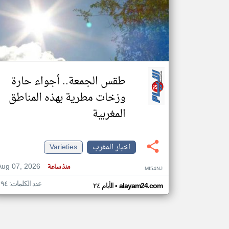
تعبر
المقالات
الموجوده
هنا عن
وجهة
طقس الجمعة.. أجواء حارة
نظر
كاتبيها.
وزخات مطرية بهذه المناطق
المغربية
اخبار المغرب
Varieties
Aug 07, 2026
منذ ساعة
MI54NJ
عدد الكلمات: ١٩٤
•
alayam24.com
الأيام ٢٤