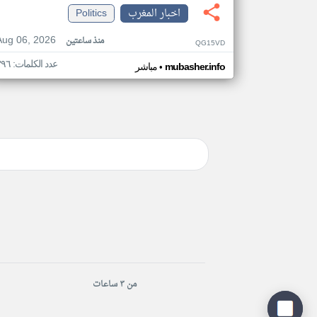
اخبار المغرب
Politics
Aug 06, 2026
منذ ساعتين
QG15VD
عدد الكلمات: ٣٩٦
•
mubasher.info
مباشر
من ٣ ساعات