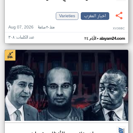
اخبار المغرب
Varieties
Aug 07, 2026
منذ ٢٠ ساعة
XV36BC
عدد الكلمات: ٣٠٨
•
alayam24.com
الأيام ٢٤