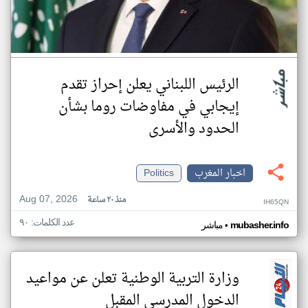
الرئيس اللبناني يعلن إحراز تقدم
إيجابي في مفاوضات روما بشأن
الحدود والأسرى
اخبار المغرب
Politics
Aug 07, 2026
منذ ٢٠ ساعة
IH65QN
عدد الكلمات: ٩٠
•
mubasher.info
مباشر
وزارة التربية الوطنية تعلن عن مواعيد
الدخول المدرسي المقبل