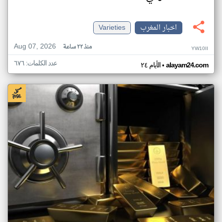
اخبار المغرب
Varieties
Aug 07, 2026
منذ ٢٢ ساعة
YW10II
عدد الكلمات: ٦٧٦
•
alayam24.com
الأيام ٢٤