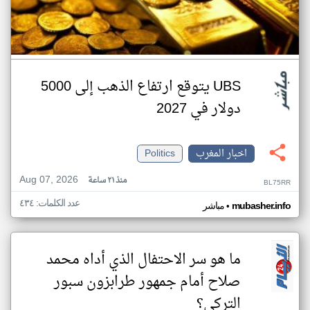
UBS يتوقع ارتفاع الذهب إلى 5000
دولار في 2027
اخبار المغرب
Politics
Aug 07, 2026
منذ ٢١ ساعة
BL75RR
عدد الكلمات: ٤٣٤
•
mubasher.info
مباشر
ما هو سر الاحتفال الذي أداه محمد
صلاح أمام جمهور طرابزون سبور
التركي؟