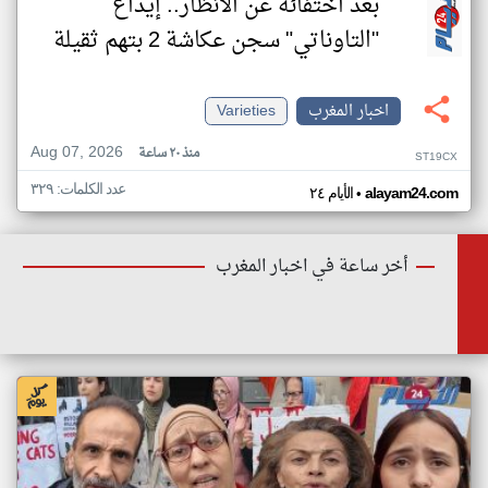
بعد اختفائه عن الأنظار.. إيداع
"التاوناتي" سجن عكاشة 2 بتهم ثقيلة
اخبار المغرب
Varieties
Aug 07, 2026
منذ ٢٠ ساعة
ST19CX
عدد الكلمات: ٣٢٩
•
alayam24.com
الأيام ٢٤
أخر ساعة في اخبار المغرب