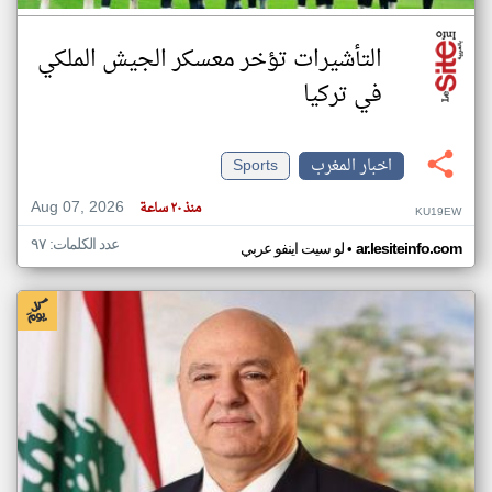
التأشيرات تؤخر معسكر الجيش الملكي
في تركيا
اخبار المغرب
Sports
Aug 07, 2026
منذ ٢٠ ساعة
KU19EW
عدد الكلمات: ٩٧
•
ar.lesiteinfo.com
لو سيت اينفو عربي