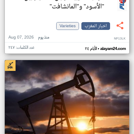
"الأسود" و"المانشافت"
اخبار المغرب
Varieties
Aug 07, 2026
منذ يوم
NP13LK
عدد الكلمات: ٢٤٧
•
alayam24.com
الأيام ٢٤