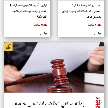
النفط يرتفع وسط مخاوف
تباين الأسهم الآسيوية مع ارتفاع
اضطرابات الإمدادات وقيود إيران
النفط وترقب بيانات الوظائف
klyoum.com
بمضيق هرمز
الأمريكية
تغيير الدولة
تعبر
مصادر الأخبار من المغرب
منذ ٢٠ ساعة
منذ ٢١ ساعة
المقالات
الموجوده
اخبار المغرب على مدار الساعة
هنا عن
مباشر
مباشر
وجهة
نظر
أهم اخبار المغرب العاجلة والمباشرة
كاتبيها.
إدانة سائقي "طاكسيات" على خلفية