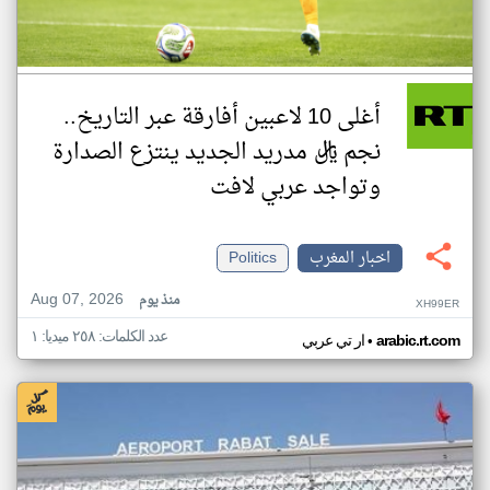
أغلى 10 لاعبين أفارقة عبر التاريخ..
نجم ريال مدريد الجديد ينتزع الصدارة
وتواجد عربي لافت
اخبار المغرب
Politics
Aug 07, 2026
منذ يوم
XH99ER
عدد الكلمات: ٢٥٨ ميديا: ١
•
arabic.rt.com
ار تي عربي