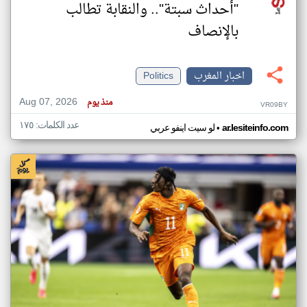
"أحداث سبتة".. والنقابة تطالب
بالإنصاف
اخبار المغرب
Politics
Aug 07, 2026
منذ يوم
VR09BY
عدد الكلمات: ١٧٥
•
ar.lesiteinfo.com
لو سيت اينفو عربي