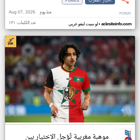
اخبار المغرب
Politics
Aug 07, 2026
منذ يوم
FC56ZC
عدد الكلمات: ١٣١
•
ar.lesiteinfo.com
لو سيت اينفو عربي
موهبة مغربية تُؤجل الاختيار بين