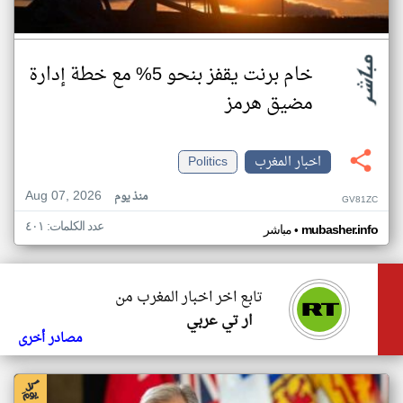
خام برنت يقفز بنحو 5% مع خطة إدارة
مضيق هرمز
اخبار المغرب
Politics
Aug 07, 2026
منذ يوم
GV81ZC
عدد الكلمات: ٤٠١
•
mubasher.info
مباشر
تابع اخر اخبار المغرب من
ار تي عربي
مصادر أخرى