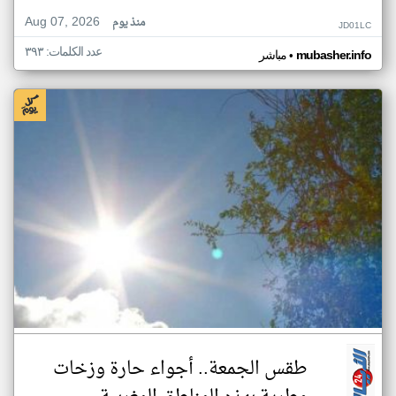
Aug 07, 2026
منذ يوم
JD01LC
عدد الكلمات: ٣٩٣
•
mubasher.info
مباشر
طقس الجمعة.. أجواء حارة وزخات