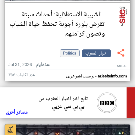
الشبيبة الاستقلالية: أحداث سبتة
تفرض بلورة أجوبة تحفظ حياة الشباب
وتصون كرامتهم
اخبار المغرب
Politics
Jul 31, 2026
منذ ٨ أيام
TS88DL
عدد الكلمات: ٣٥٧
•
ar.lesiteinfo.com
لو سيت اينفو عربي
تابع اخر اخبار المغرب من
بي بي سي عربي
مصادر أخرى