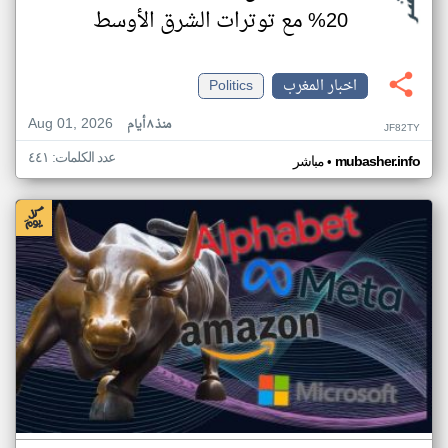
20% مع توترات الشرق الأوسط
اخبار المغرب
Politics
Aug 01, 2026
منذ ٨ أيام
JF82TY
عدد الكلمات: ٤٤١
•
mubasher.info
مباشر