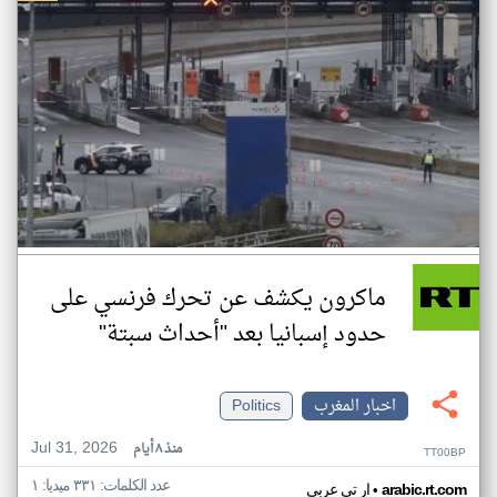
ماكرون يكشف عن تحرك فرنسي على
حدود إسبانيا بعد "أحداث سبتة"
اخبار المغرب
Politics
Jul 31, 2026
منذ ٨ أيام
TT00BP
عدد الكلمات: ٣٣١ ميديا: ١
•
arabic.rt.com
ار تي عربي