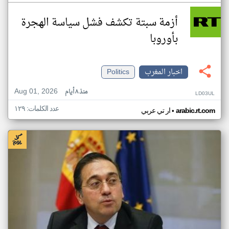
أزمة سبتة تكشف فشل سياسة الهجرة
بأوروبا
اخبار المغرب
Politics
Aug 01, 2026
منذ ٨ أيام
LD03UL
عدد الكلمات: ١٢٩
•
arabic.rt.com
ار تي عربي