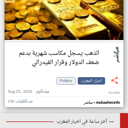
الذهب يسجل مكاسب شهرية بدعم
ضعف الدولار وقرار الفيدرالي
اخبار المغرب
Politics
Aug 01, 2026
منذ ٨ أيام
XC42BD
عدد الكلمات: ٤٩٥
•
mubasher.info
مباشر
أخر ساعة في اخبار المغرب