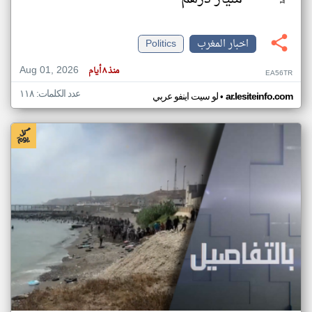
اخبار المغرب
Politics
Aug 01, 2026
منذ ٨ أيام
EA56TR
عدد الكلمات: ١١٨
•
ar.lesiteinfo.com
لو سيت اينفو عربي