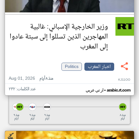
وزير الخارجية الإسباني: غالبية
المهاجرين الذين تسللوا إلى سبتة عادوا
إلى المغرب
اخبار المغرب
Politics
Aug 01, 2026
منذ ٨ أيام
KJ11OO
عدد الكلمات: ٢٣٢
•
arabic.rt.com
ار تي عربي
منذ ٨
منذ ٩
منذ ٩
منذ ٩
أيام
أيام
أيام
أيام