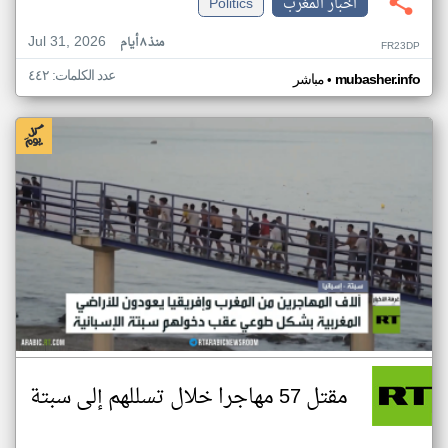
اخبار المغرب
Politics
Jul 31, 2026
منذ ٨ أيام
FR23DP
عدد الكلمات: ٤٤٢
•
mubasher.info
مباشر
مقتل 57 مهاجرا خلال تسللهم إلى سبتة