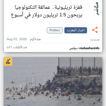
قفزة تريليونية.. عمالقة التكنولوجيا
يربحون 1.5 تريليون دولار في أسبوع
اخبار المغرب
Politics
Aug 01, 2026
منذ ٨ أيام
PK32JR
عدد الكلمات: ٤٨٦
•
mubasher.info
مباشر