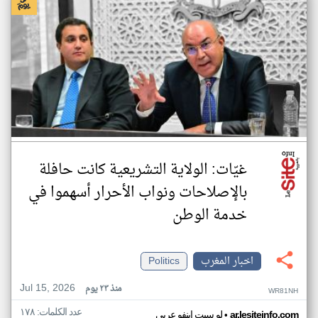
غيّات: الولاية التشريعية كانت حافلة
بالإصلاحات ونواب الأحرار أسهموا في
خدمة الوطن
اخبار المغرب
Politics
Jul 15, 2026
منذ ٢٣ يوم
WR81NH
عدد الكلمات: ١٧٨
•
ar.lesiteinfo.com
لو سيت اينفو عربي