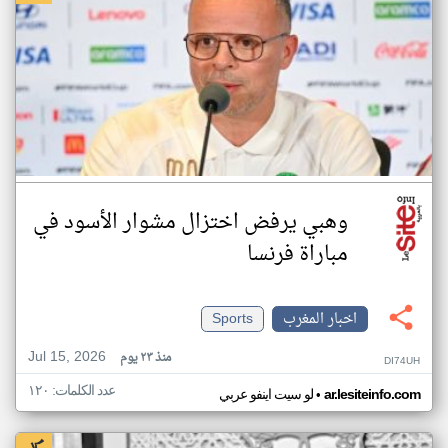
وهبي يرفض اختزال مشوار الأسود في
مباراة فرنسا
اخبار المغرب
Sports
Jul 15, 2026
منذ ٢٣ يوم
DI74UH
عدد الكلمات: ١٢٠
•
ar.lesiteinfo.com
لو سيت اينفو عربي