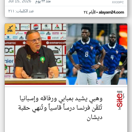
Jul 15, 2026
منذ ٢٣ يوم
XX33PC
عدد الكلمات: ٢١١
•
alayam24.com
الأيام ٢٤
وهبي يشيد بمبابي ورفاقه وإسبانيا
تُلقّن فرنسا درساً قاسياً وتُنهي حقبة
ديشان