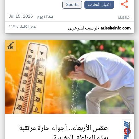
اخبار المغرب
Sports
Jul 15, 2026
منذ ٢٣ يوم
LM24LX
عدد الكلمات: ١١٣
•
ar.lesiteinfo.com
لو سيت اينفو عربي
طقس الأربعاء.. أجواء حارة مرتقبة
بهذه المناطق المغربية