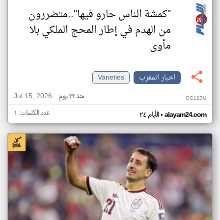
"كمشة الناس حارو فيها"..متضررون
من الهدم في إطار المحج الملكي بلا
مأوى
اخبار المغرب
Varieties
Jul 15, 2026
منذ ٢٣ يوم
GG12BU
عدد الكلمات: ١
•
alayam24.com
الأيام ٢٤