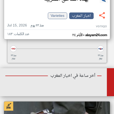
اخبار المغرب
Varieties
Jul 15, 2026
منذ ٢٣ يوم
VG70QO
عدد الكلمات: ١٨٣
•
alayam24.com
الأيام ٢٤
منذ ٢٣
منذ ٢٣
يوم
يوم
أخر ساعة في اخبار المغرب