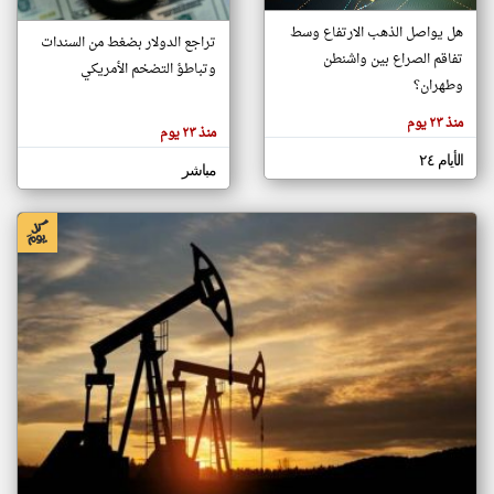
هل يواصل الذهب الارتفاع وسط
تراجع الدولار بضغط من السندات
تفاقم الصراع بين واشنطن
klyoum.com
وتباطؤ التضخم الأمريكي
تغيير الدولة
وطهران؟
تعبر
مصادر الأخبار من المغرب
المقالات
منذ ٢٣ يوم
الموجوده
منذ ٢٣ يوم
اخبار المغرب على مدار الساعة
هنا عن
وجهة
الأيام ٢٤
نظر
أهم اخبار المغرب العاجلة والمباشرة
مباشر
كاتبيها.