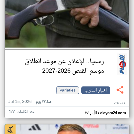
رسميا.. الإعلان عن موعد انطلاق
موسم القنص 2026-2027
اخبار المغرب
Varieties
Jul 15, 2026
منذ ٢٣ يوم
VR90SY
عدد الكلمات: ٥٢٧
•
alayam24.com
الأيام ٢٤