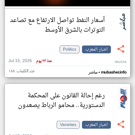
أسعار النفط تواصل الارتفاع مع تصاعد
التوترات بالشرق الأوسط
اخبار المغرب
Politics
Jul 15, 2026
منذ ٢٣ يوم
HK23YA
عدد الكلمات: ١٨٨
•
mubasher.info
مباشر
رغم إحالة القانون على المحكمة
الدستورية.. محامو الرباط يصعدون
اخبار المغرب
Varieties