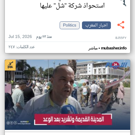
استحواذ شركة "شل" عليها
اخبار المغرب
Politics
Jul 15, 2026
منذ ٢٣ يوم
BJ55FY
عدد الكلمات: ٢٤٧
•
mubasher.info
مباشر