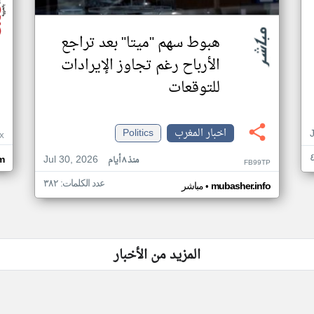
هبوط سهم "ميتا" بعد تراجع
الأرباح رغم تجاوز الإيرادات
للتوقعات
اخبار المغرب
Politics
X
Jul 30, 2026
منذ ٨ أيام
om
FB99TP
عدد الكلمات: ٣٨٢
•
mubasher.info
مباشر
المزيد من الأخبار