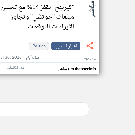
"كيرينج" يقفز 14% مع تحسن
مبيعات "جوتشي" وتجاوز
الإيرادات للتوقعات.
اخبار المغرب
Politics
Jul 30, 2026
منذ ٨ أيام
ML49XC
عدد الكلمات: ٤٠٠
•
mubasher.info
مباشر