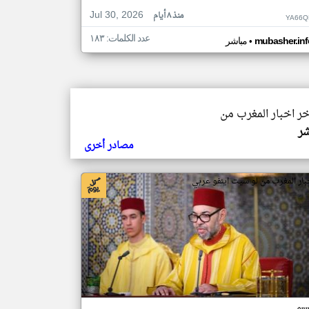
Jul 30, 2026
منذ ٨ أيام
YA66Q
عدد الكلمات: ١٨٣
•
mubasher.inf
مباشر
خر اخبار المغرب من
شر
مصادر أخرى
بار المغرب من لو سيت اينفو عربي