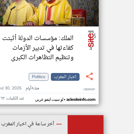
الملك: مؤسسات الدولة أثبتت
كفاءتها في تدبير الأزمات
وتنظيم التظاهرات الكبرى
اخبار المغرب
Politics
Jul 30, 2026
منذ ٨ أيام
UB86NF
عدد الكلمات: ١٦٣
•
ar.lesiteinfo.com
لو سيت اينفو عربي
أخر ساعة في اخبار المغرب