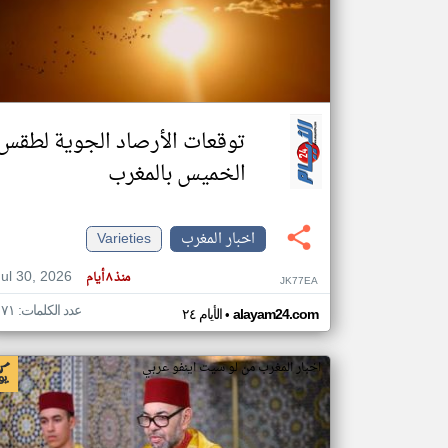
تعبر
المقالات
الموجوده
هنا عن
توقعات الأرصاد الجوية لطقس
وجهة
نظر
كاتبيها.
الخميس بالمغرب
اخبار المغرب
Varieties
Jul 30, 2026
منذ ٨ أيام
JK77EA
عدد الكلمات: ١٧١
•
alayam24.com
الأيام ٢٤
اخبار المغرب من لو سيت اينفو عربي