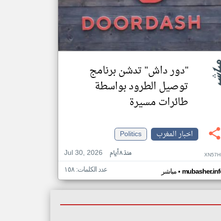
"دور داش" تدشن برنامج
توصيل الطرود بواسطة
طائرات مسيرة
اخبار المغرب
Politics
Jul 30, 2026
منذ ٨ أيام
XN57H
عدد الكلمات: ١٥٨
•
mubasher.inf
مباشر