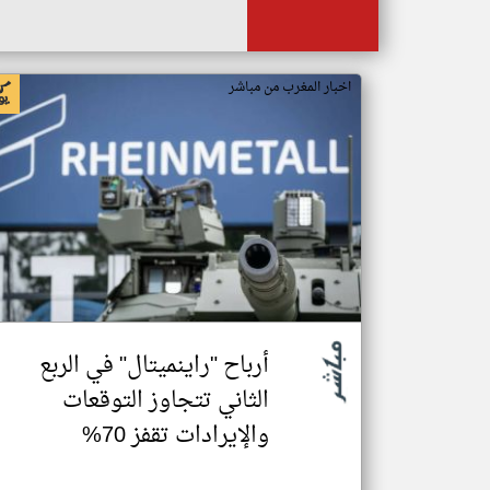
اخبار المغرب من مباشر
أرباح "راينميتال" في الربع
الثاني تتجاوز التوقعات
والإيرادات تقفز 70%