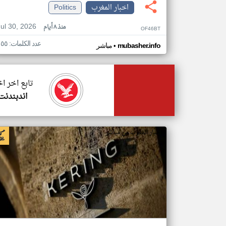
اخبار المغرب
Politics
Jul 30, 2026
منذ ٨ أيام
OF46BT
عدد الكلمات: ١٥٥
•
mubasher.info
مباشر
تابع اخر ا
اندبندنت
اخبار المغرب من مباشر