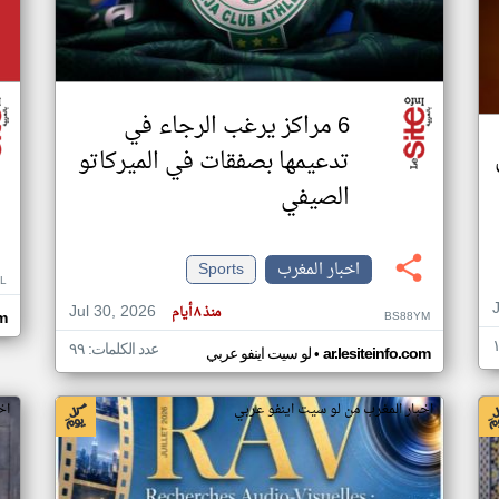
6 مراكز يرغب الرجاء في
تدعيمها بصفقات في الميركاتو
الصيفي
اخبار المغرب
Sports
L
Jul 30, 2026
منذ ٨ أيام
BS88YM
om
عدد الكلمات: ٩٩
•
ar.lesiteinfo.com
لو سيت اينفو عربي
اخبار المغرب من لو سيت اينفو عربي
اخ