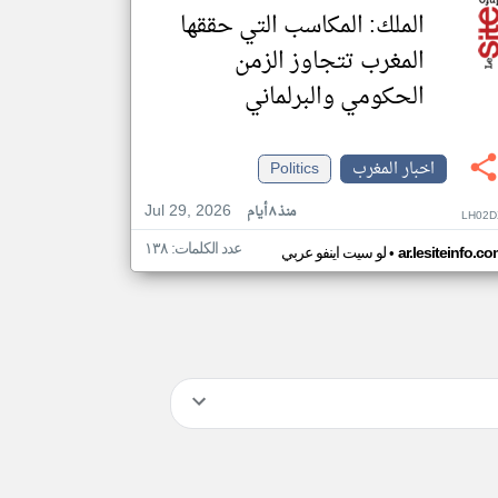
الملك: المكاسب التي حققها
المغرب تتجاوز الزمن
الحكومي والبرلماني
اخبار المغرب
Politics
Jul 29, 2026
منذ ٨ أيام
LH02D
عدد الكلمات: ١٣٨
•
ar.lesiteinfo.c
لو سيت اينفو عربي