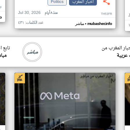
اخبار المغرب
Politics
P
Jul 30, 2026
منذ ٨ أيام
TH53FR
o
عدد الكلمات: ٤٣١
•
mubasher.info
مباشر
خبار المغرب من
تابع ا
 عربية
مبا
اخبار المغرب من مباشر
اخ