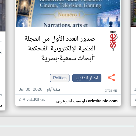
صدور العدد الأول من المجلة
العلمية الإلكترونية المُحكمة
"أبحاث سمعية-بصرية"
اخبار المغرب
Politics
Jul 30, 2026
منذ ٨ أيام
XT38ME
N
عدد الكلمات: ٤٠٩
•
ar.lesiteinfo.com
لو سيت اينفو عربي
o