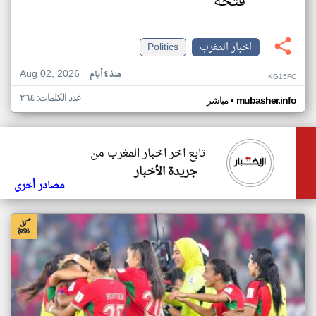
فتحه
اخبار المغرب
Politics
Aug 02, 2026
منذ ٤ أيام
KG15FC
عدد الكلمات: ٢٦٤
•
mubasher.info
مباشر
تابع اخر اخبار المغرب من
جريدة الأخبار
مصادر أخرى