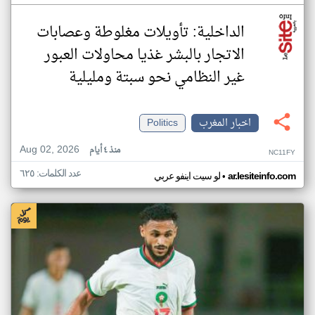
الداخلية: تأويلات مغلوطة وعصابات
الاتجار بالبشر غذيا محاولات العبور
غير النظامي نحو سبتة ومليلية
اخبار المغرب
Politics
Aug 02, 2026
منذ ٤ أيام
NC11FY
عدد الكلمات: ٦٢٥
•
ar.lesiteinfo.com
لو سيت اينفو عربي