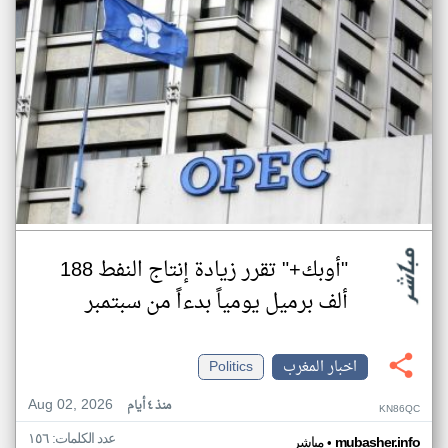
"أوبك+" تقرر زيادة إنتاج النفط 188
ألف برميل يومياً بدءاً من سبتمبر
اخبار المغرب
Politics
Aug 02, 2026
منذ ٤ أيام
KN86QC
عدد الكلمات: ١٥٦
•
mubasher.info
مباشر