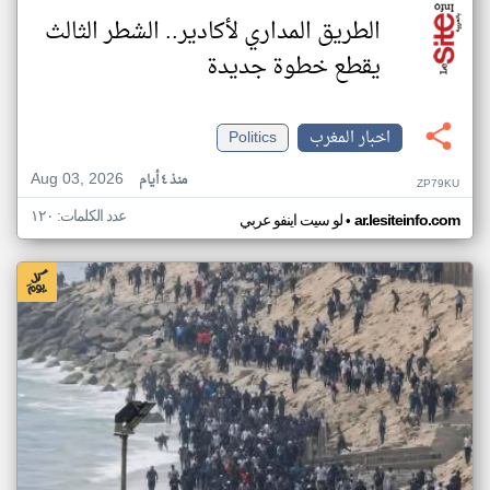
الطريق المداري لأكادير.. الشطر الثالث
يقطع خطوة جديدة
اخبار المغرب
Politics
Aug 03, 2026
منذ ٤ أيام
ZP79KU
عدد الكلمات: ١٢٠
•
ar.lesiteinfo.com
لو سيت اينفو عربي