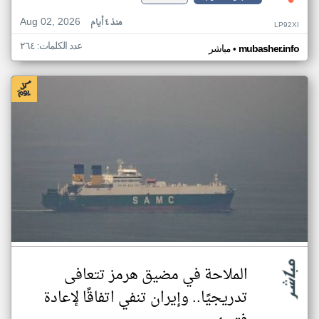
Aug 02, 2026
منذ ٤ أيام
LP92XI
عدد الكلمات: ٢٦٤
•
mubasher.info
مباشر
الملاحة في مضيق هرمز تتعافى
تدريجيًا.. وإيران تنفي اتفاقًا لإعادة