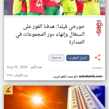
خورخي فيلدا: هدفنا الفوز على
السنغال وإنهاء دور المجموعات في
الصدارة
اخبار المغرب
Sports
Aug 02, 2026
منذ ٤ أيام
CV26BW
عدد الكلمات: ٢٧٩
•
ar.lesiteinfo.com
لو سيت اينفو عربي