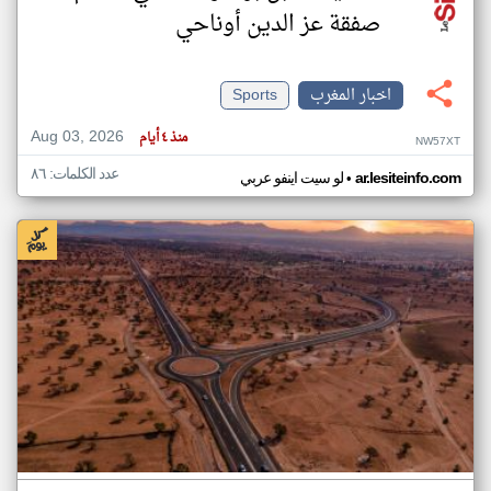
صفقة عز الدين أوناحي
اخبار المغرب
Sports
Aug 03, 2026
منذ ٤ أيام
NW57XT
عدد الكلمات: ٨٦
•
ar.lesiteinfo.com
لو سيت اينفو عربي