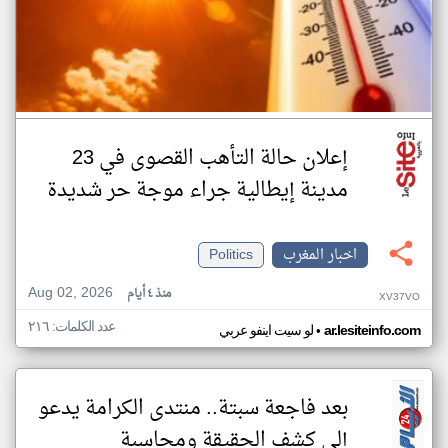
إعلان حالة التأهب القصوى في 23
مدينة إيطالية جراء موجة حر شديدة
اخبار المغرب
Politics
Aug 02, 2026
منذ ٤ أيام
XV37VO
عدد الكلمات: ٢١٦
•
ar.lesiteinfo.com
لو سيت اينفو عربي
بعد فاجعة سبتة.. منتدى الكرامة يدعو
إلى كشف الحقيقة ومحاسبة