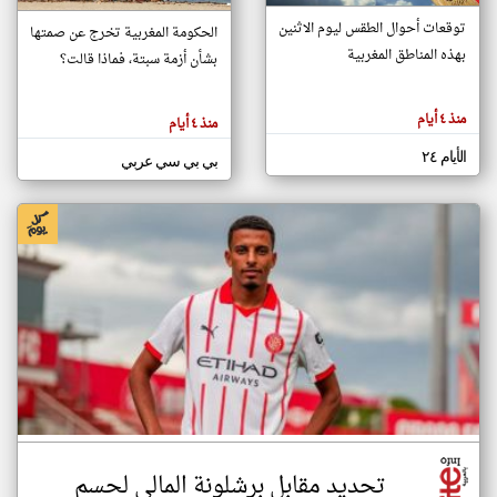
توقعات أحوال الطقس ليوم الاثنين
الحكومة المغربية تخرج عن صمتها
بهذه المناطق المغربية
بشأن أزمة سبتة، فماذا قالت؟
klyoum.com
تغيير الدولة
تعبر
مصادر الأخبار من المغرب
المقالات
منذ ٤ أيام
منذ ٤ أيام
الموجوده
اخبار المغرب على مدار الساعة
هنا عن
وجهة
الأيام ٢٤
بي بي سي عربي
نظر
أهم اخبار المغرب العاجلة والمباشرة
كاتبيها.
تحديد مقابل برشلونة المالي لحسم