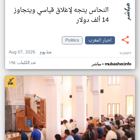
النحاس يتجه لإغلاق قياسي ويتجاوز
14 ألف دولار
اخبار المغرب
Politics
Aug 07, 2026
منذ يوم
YL60PT
عدد الكلمات: ١٩٥
•
mubasher.info
مباشر