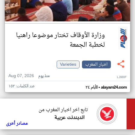
وزارة الأوقاف تختار موضوعا راهنيا
لخطبة الجمعة
اخبار المغرب
Varieties
Aug 07, 2026
منذ يوم
LJ98IF
عدد الكلمات: ١٥٢
•
alayam24.com
الأيام ٢٤
تابع اخر اخبار المغرب من
اندبندنت عربية
مصادر أخرى