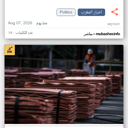
اخبار المغرب
Politics
Aug 07, 2026
منذ يوم
WQ76OY
عدد الكلمات: ١٧٠
•
mubasher.info
مباشر