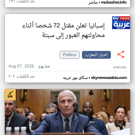
عدد الكلمات: ١٩٦
•
mubasher.info
مباشر
إسبانيا تعلن مقتل 72 شخصا أثناء
محاولتهم العبور إلى سبتة
اخبار المغرب
Politics
Aug 07, 2026
منذ يوم
BW63WS
عدد الكلمات: ٢٠٢
•
skynewsarabia.com
سكاي نيوز عربية