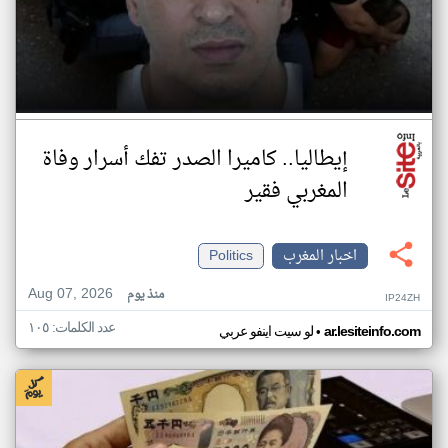
إيطاليا.. كاميرا الصدر تفك أسرار وفاة
المغربي فقير
اخبار المغرب
Politics
Aug 07, 2026
منذ يوم
IP24ZH
عدد الكلمات: ١٠٥
•
ar.lesiteinfo.com
لو سيت اينفو عربي