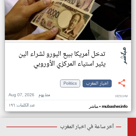
تدخل أمريكا ببيع اليورو لشراء الين
يثير استياء المركزي الأوروبي
اخبار المغرب
Politics
Aug 07, 2026
منذ يوم
VE51VM
عدد الكلمات: ١٩٦
•
mubasher.info
مباشر
أخر ساعة في اخبار المغرب