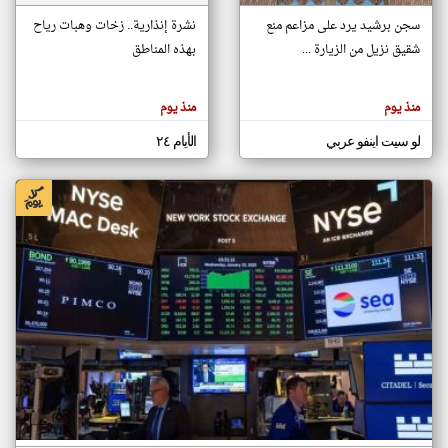
سجن برشيد يرد على مزاعم منع
نشرة إنذارية.. زخات وهبات رياح
شقيق نزيل من الزيارة ...
بهذه المناطق
klyoum.com
تغيير الدولة
تعبر
مصادر الأخبار من المغرب
المقالات
منذ يوم
منذ يوم
الموجوده
اخبار المغرب على مدار الساعة
هنا عن
وجهة
لو سيت اينفو عربي
الأيام ٢٤
نظر
أهم اخبار المغرب العاجلة والمباشرة
كاتبيها.