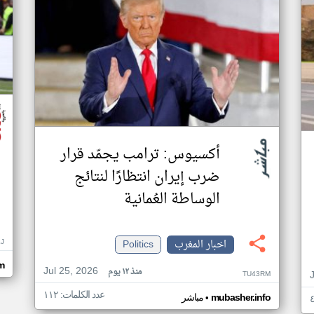
أكسيوس: ترامب يجمّد قرار
ضرب إيران انتظارًا لنتائج
الوساطة العُمانية
اخبار المغرب
Politics
J
om
Jul 25, 2026
منذ ١٢ يوم
TU43RM
عدد الكلمات: ١١٢
•
mubasher.info
مباشر