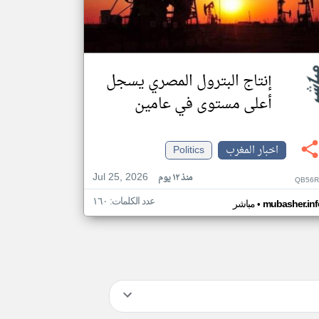
إنتاج البترول المصري يسجل
أعلى مستوى في عامين
اخبار المغرب
Politics
Jul 25, 2026
منذ ١٢ يوم
QB56R
عدد الكلمات: ١٦٠
•
mubasher.inf
مباشر