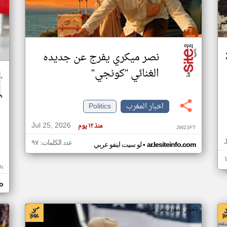
نصر ميكري يفرج عن جديده
الغنائي "كونجي"
اخبار المغرب
Politics
Jul 25, 2026
منذ ١٢ يوم
JW23FT
عدد الكلمات: ٩٧
•
ar.lesiteinfo.com
لو سيت اينفو عربي
N
o
اخبار المغرب من مباشر
اخ