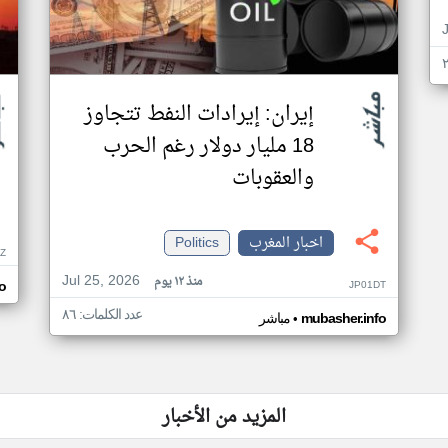
إيران: إيرادات النفط تتجاوز
18 مليار دولار رغم الحرب
والعقوبات
اخبار المغرب
Politics
Z
Jul 25, 2026
منذ ١٢ يوم
JP01DT
o
عدد الكلمات: ٨٦
•
mubasher.info
مباشر
المزيد من الأخبار