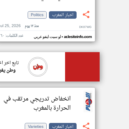
اخبار المغرب
Politics
Jul 25, 2026
منذ ١٢ يوم
DK87WG
عدد الكلمات: ١٦٠
•
ar.lesiteinfo.com
لو سيت اينفو عربي
تابع اخر ا
وطن يغر
انخفاض تدريجي مرتقب في
الحرارة بالمغرب
اخبار المغرب
Varieties