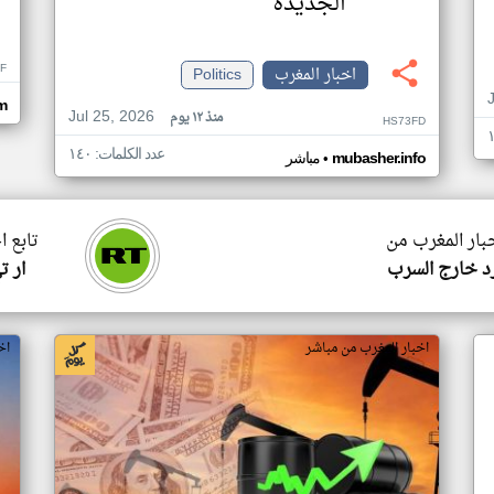
الجديدة
F
اخبار المغرب
Politics
om
Jul 25, 2026
منذ ١٢ يوم
HS73FD
عدد الكلمات: ١٤٠
•
mubasher.info
مباشر
خبار المغرب من
تابع ا
د خارج السرب
ار ت
اخبار المغرب من مباشر
اخ