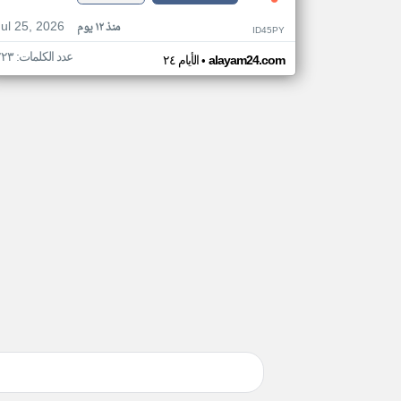
Jul 25, 2026
منذ ١٢ يوم
ID45PY
عدد الكلمات: ٢٢٣
•
alayam24.com
الأيام ٢٤