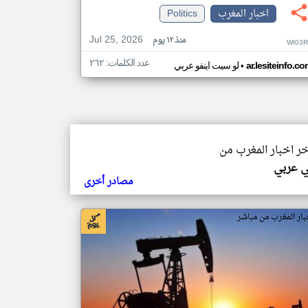
اخبار المغرب
Politics
Jul 25, 2026
منذ ١٢ يوم
WI03R
عدد الكلمات: ٢٦٢
•
ar.lesiteinfo.c
لو سيت اينفو عربي
خر اخبار المغرب من
ي عربي
مصادر أخرى
بار المغرب من مباشر