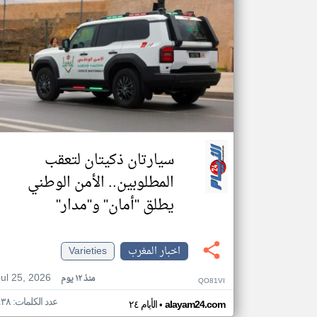
سيارتان ذكيتان لتعقب
المطلوبين.. الأمن الوطني
يطلق "أمان" و"مدار"
اخبار المغرب
Varieties
Jul 25, 2026
منذ ١٢ يوم
QO81VI
عدد الكلمات: ٤٣٨
•
alayam24.com
الأيام ٢٤