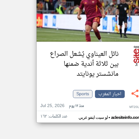
نائل العيناوي يُشعل الصراع
بين ثلاثة أندية ضمنها
مانشستر يونايتد
اخبار المغرب
Sports
Jul 25, 2026
منذ ١٢ يوم
MT20L
عدد الكلمات: ١٦٢
•
ar.lesiteinfo.c
لو سيت اينفو عربي