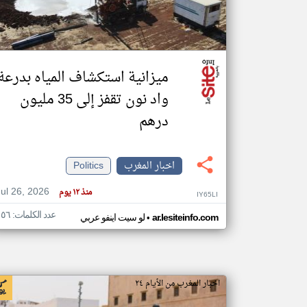
تعبر
المقالات
ميزانية استكشاف المياه بدرعة
الموجوده
هنا عن
واد نون تقفز إلى 35 مليون
وجهة
نظر
كاتبيها.
درهم
اخبار المغرب
Politics
Jul 26, 2026
منذ ١٢ يوم
IY65LI
عدد الكلمات: ١٥٦
•
ar.lesiteinfo.com
لو سيت اينفو عربي
اخبار المغرب من الأيام ٢٤