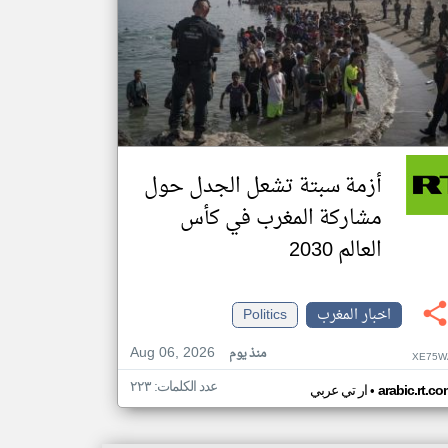
أزمة سبتة تشعل الجدل حول
مشاركة المغرب في كأس
العالم 2030
اخبار المغرب
Politics
Aug 06, 2026
منذ يوم
XE75W
عدد الكلمات: ٢٢٣
•
arabic.rt.c
ار تي عربي