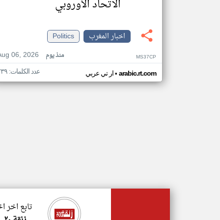
الاتحاد الأوروبي
اخبار المغرب
Politics
Aug 06, 2026
منذ يوم
MS37CP
عدد الكلمات: ٢٣٩
•
arabic.rt.com
ار تي عربي
تابع اخر ا