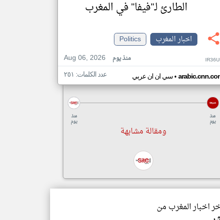
الطارئ لـ"فيفا" في المغرب
اخبار المغرب
Politics
Aug 06, 2026
منذ يوم
IR36U
عدد الكلمات: ٢٥١
•
arabic.cnn.co
سي ان ان عربي
منذ
منذ
يوم
يوم
ومقالة مشابهة
خر اخبار المغرب من