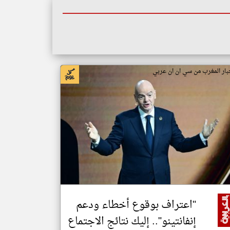
بار المغرب من سي ان ان عربي
"اعتراف بوقوع أخطاء ودعم
إنفانتينو".. إليك نتائج الاجتماع