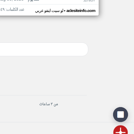
JD78GY
عدد الكلمات: ١٤٩
•
ar.lesiteinfo.com
لو سيت اينفو عربي
من ٣ ساعات