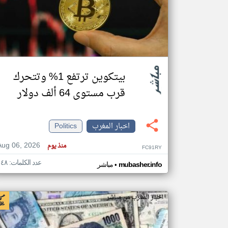
تعبر
المقالات
الموجوده
هنا عن
وجهة
بيتكوين ترتفع 1% وتتحرك
نظر
كاتبيها.
قرب مستوى 64 ألف دولار
اخبار المغرب
Politics
Aug 06, 2026
منذ يوم
FC91RY
عدد الكلمات: ١٤٨
•
mubasher.info
مباشر
اخبار المغرب من مباشر