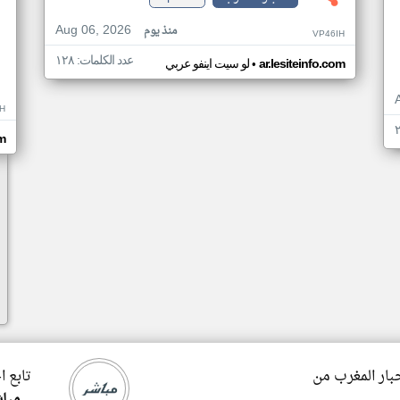
Aug 06, 2026
منذ يوم
VP46IH
عدد الكلمات: ١٢٨
•
ar.lesiteinfo.com
لو سيت اينفو عربي
H
m
خبار المغرب من
تابع ا