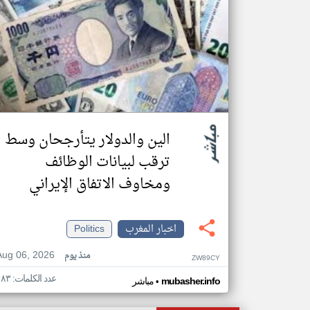
الين والدولار يتأرجحان وسط
ترقب لبيانات الوظائف
ومخاوف الاتفاق الإيراني
اخبار المغرب
Politics
Aug 06, 2026
منذ يوم
ZW89CY
عدد الكلمات: ١٨٣
•
mubasher.info
مباشر