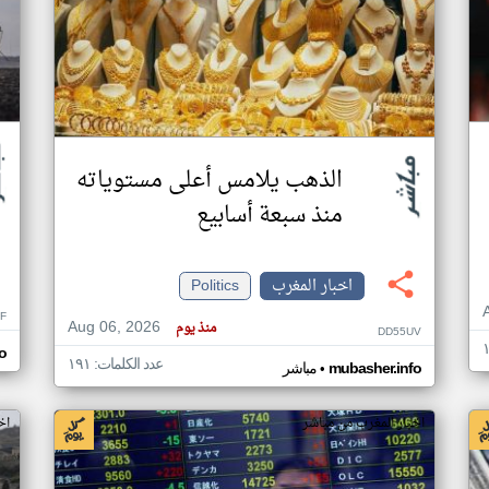
الذهب يلامس أعلى مستوياته
منذ سبعة أسابيع
اخبار المغرب
Politics
F
Aug 06, 2026
منذ يوم
DD55UV
o
عدد الكلمات: ١٩١
•
mubasher.info
مباشر
اخبار المغرب من مباشر
اخ