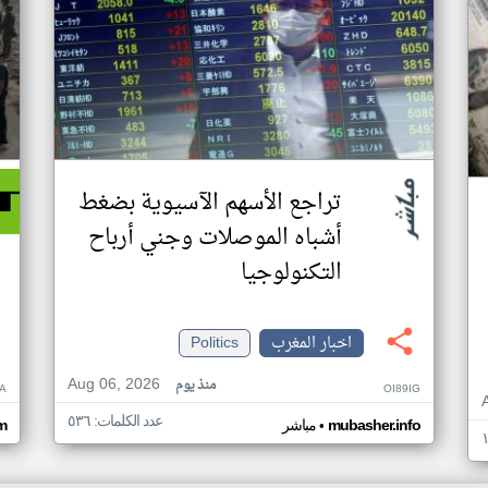
تراجع الأسهم الآسيوية بضغط
أشباه الموصلات وجني أرباح
التكنولوجيا
اخبار المغرب
Politics
Aug 06, 2026
منذ يوم
A
OI89IG
عدد الكلمات: ٥٣٦
•
mubasher.info
مباشر
om