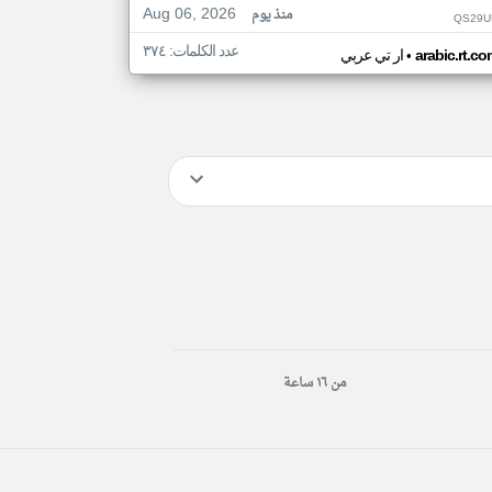
Aug 06, 2026
منذ يوم
QS29U
عدد الكلمات: ٣٧٤
•
arabic.rt.c
ار تي عربي
من ١٦ ساعة