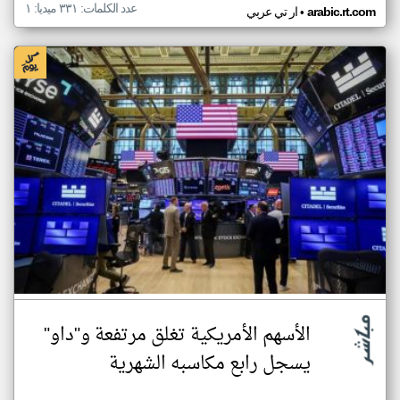
عدد الكلمات: ٣٣١ ميديا: ١
•
arabic.rt.com
ار تي عربي
الأسهم الأمريكية تغلق مرتفعة و"داو"
يسجل رابع مكاسبه الشهرية