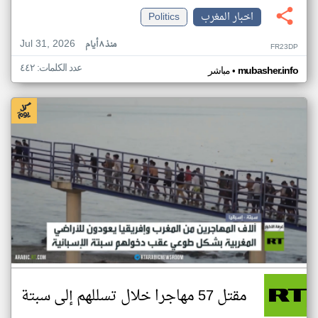
اخبار المغرب
Politics
Jul 31, 2026
منذ ٨ أيام
FR23DP
عدد الكلمات: ٤٤٢
•
mubasher.info
مباشر
مقتل 57 مهاجرا خلال تسللهم إلى سبتة