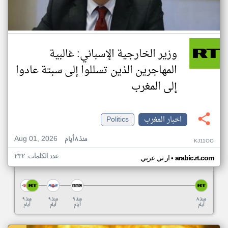
وزير الخارجية الإسباني: غالبية
المهاجرين الذين تسللوا إلى سبتة عادوا
إلى المغرب
اخبار المغرب
Politics
Aug 01, 2026
منذ ٨ أيام
KJ11OO
عدد الكلمات: ٢٣٢
•
arabic.rt.com
ار تي عربي
منذ ٨
منذ ٩
منذ ٩
منذ ٩
أيام
أيام
أيام
أيام