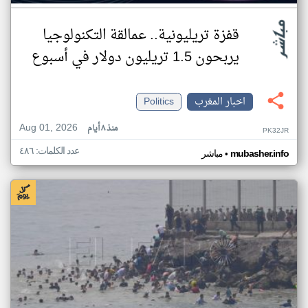
قفزة تريليونية.. عمالقة التكنولوجيا
يربحون 1.5 تريليون دولار في أسبوع
اخبار المغرب
Politics
Aug 01, 2026
منذ ٨ أيام
PK32JR
عدد الكلمات: ٤٨٦
•
mubasher.info
مباشر