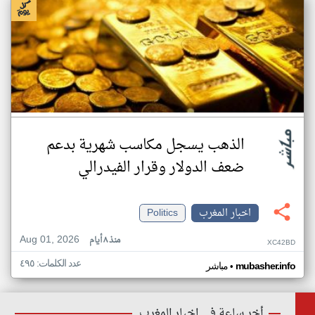
الذهب يسجل مكاسب شهرية بدعم
ضعف الدولار وقرار الفيدرالي
اخبار المغرب
Politics
Aug 01, 2026
منذ ٨ أيام
XC42BD
عدد الكلمات: ٤٩٥
•
mubasher.info
مباشر
أخر ساعة في اخبار المغرب