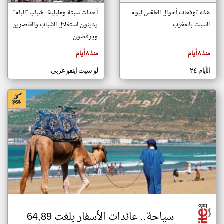
هذه توقعات أحوال الطقس ليوم
أحداث سبتة ومليلية.. شباب "البام"
السبت بالمغرب
يدينون استغلال الشباب والقاصرين
klyoum.com
تغيير الدولة
ويرفضون ...
تعبر
مصادر الأخبار من المغرب
المقالات
منذ ٨ أيام
منذ ٨ أيام
الموجوده
اخبار المغرب على مدار الساعة
هنا عن
وجهة
الأيام ٢٤
لو سيت اينفو عربي
نظر
أهم اخبار المغرب العاجلة والمباشرة
كاتبيها.
سياحة.. عائدات الأسفار بلغت 64,89