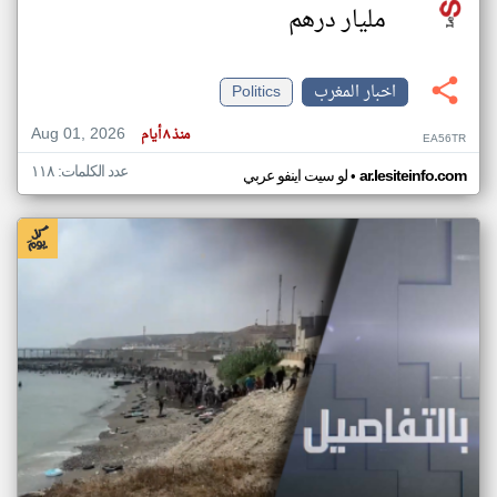
مليار درهم
اخبار المغرب
Politics
Aug 01, 2026
منذ ٨ أيام
EA56TR
عدد الكلمات: ١١٨
•
ar.lesiteinfo.com
لو سيت اينفو عربي