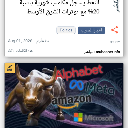
النفط يسجل مكاسب شهرية بنسبة
20% مع توترات الشرق الأوسط
اخبار المغرب
Politics
Aug 01, 2026
منذ ٨ أيام
JF82TY
عدد الكلمات: ٤٤١
•
mubasher.info
مباشر