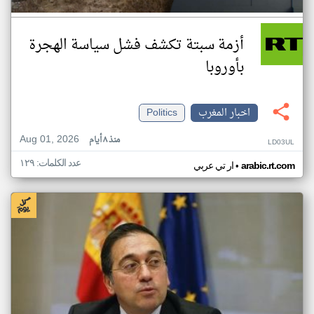
أزمة سبتة تكشف فشل سياسة الهجرة
بأوروبا
اخبار المغرب
Politics
Aug 01, 2026
منذ ٨ أيام
LD03UL
عدد الكلمات: ١٢٩
•
arabic.rt.com
ار تي عربي