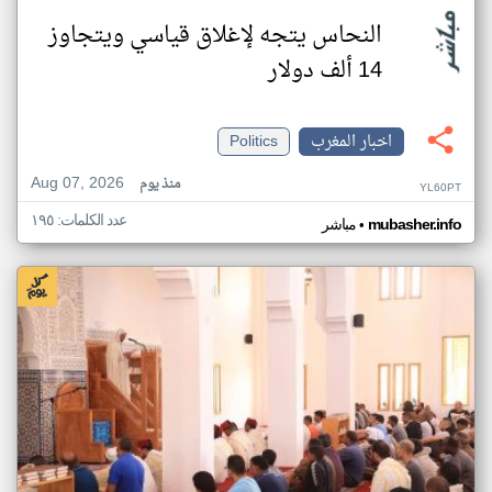
النحاس يتجه لإغلاق قياسي ويتجاوز
14 ألف دولار
اخبار المغرب
Politics
Aug 07, 2026
منذ يوم
YL60PT
عدد الكلمات: ١٩٥
•
mubasher.info
مباشر