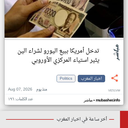
تدخل أمريكا ببيع اليورو لشراء الين
يثير استياء المركزي الأوروبي
اخبار المغرب
Politics
Aug 07, 2026
منذ يوم
VE51VM
عدد الكلمات: ١٩٦
•
mubasher.info
مباشر
أخر ساعة في اخبار المغرب