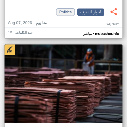
اخبار المغرب
Politics
Aug 07, 2026
منذ يوم
WQ76OY
عدد الكلمات: ١٧٠
•
mubasher.info
مباشر