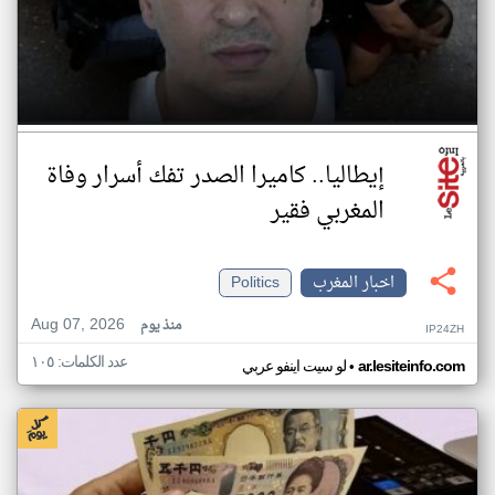
إيطاليا.. كاميرا الصدر تفك أسرار وفاة
المغربي فقير
اخبار المغرب
Politics
Aug 07, 2026
منذ يوم
IP24ZH
عدد الكلمات: ١٠٥
•
ar.lesiteinfo.com
لو سيت اينفو عربي