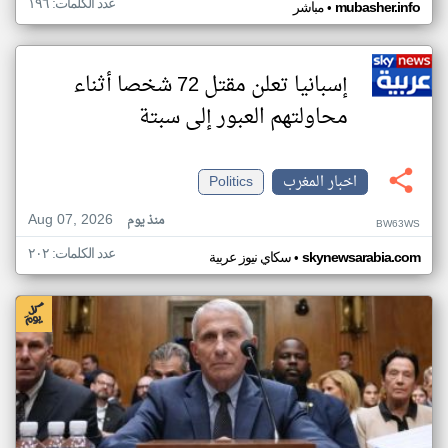
عدد الكلمات: ١٩٦
•
mubasher.info
مباشر
إسبانيا تعلن مقتل 72 شخصا أثناء
محاولتهم العبور إلى سبتة
اخبار المغرب
Politics
Aug 07, 2026
منذ يوم
BW63WS
عدد الكلمات: ٢٠٢
•
skynewsarabia.com
سكاي نيوز عربية