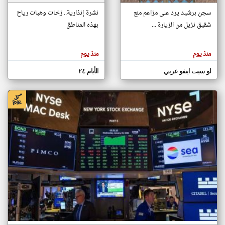
سجن برشيد يرد على مزاعم منع
نشرة إنذارية.. زخات وهبات رياح
شقيق نزيل من الزيارة ...
بهذه المناطق
klyoum.com
تغيير الدولة
تعبر
مصادر الأخبار من المغرب
المقالات
منذ يوم
منذ يوم
الموجوده
اخبار المغرب على مدار الساعة
هنا عن
وجهة
لو سيت اينفو عربي
الأيام ٢٤
نظر
أهم اخبار المغرب العاجلة والمباشرة
كاتبيها.