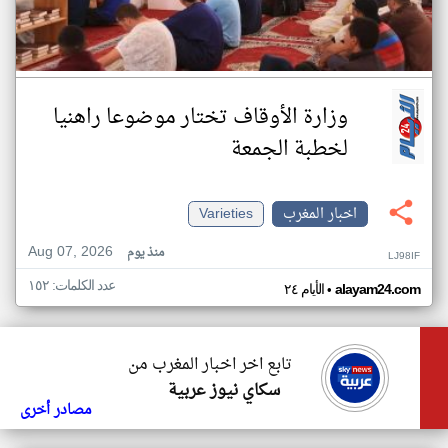
وزارة الأوقاف تختار موضوعا راهنيا
لخطبة الجمعة
اخبار المغرب
Varieties
Aug 07, 2026
منذ يوم
LJ98IF
عدد الكلمات: ١٥٢
•
alayam24.com
الأيام ٢٤
تابع اخر اخبار المغرب من
سكاي نيوز عربية
مصادر أخرى