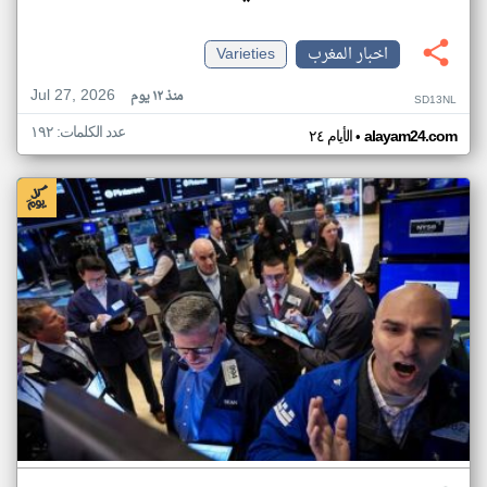
اخبار المغرب
Varieties
Jul 27, 2026
منذ ١٢ يوم
SD13NL
عدد الكلمات: ١٩٢
•
alayam24.com
الأيام ٢٤