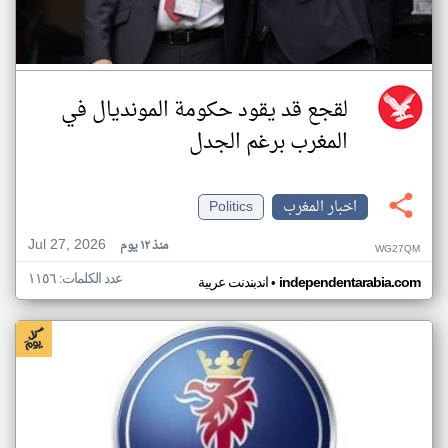
لقجع قد يقود حكومة المونديال في
المغرب برغم الجدل
اخبار المغرب
Politics
Jul 27, 2026
منذ ١٢ يوم
WG27QM
عدد الكلمات: ١١٥٦
•
independentarabia.com
اندبندنت عربية