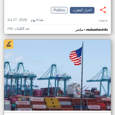
اخبار المغرب
Politics
Jul 27, 2026
منذ ١٢ يوم
YJ69TV
عدد الكلمات: ٤٩٥
•
mubasher.info
مباشر