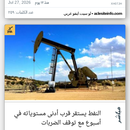
Jul 27, 2026
منذ ١٢ يوم
XH07JH
عدد الكلمات: ٢٥٩
•
ar.lesiteinfo.com
لو سيت اينفو عربي
النفط يستقر قرب أدنى مستوياته في
أسبوع مع توقف الضربات