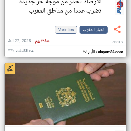
الأرصاد تحذر من موجة حر جديدة
تضرب عددا من مناطق المغرب
اخبار المغرب
Varieties
Jul 27, 2026
منذ ١٢ يوم
PT91FS
عدد الكلمات: ٣٦٢
•
alayam24.com
الأيام ٢٤