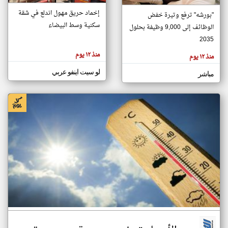
إخماد حريق مهول اندلع في شقة
"بورشه" ترفع وتيرة خفض
سكنية وسط البيضاء
الوظائف إلى 9,000 وظيفة بحلول
klyoum.com
تغيير الدولة
2035
تعبر
مصادر الأخبار من المغرب
المقالات
منذ ١٢ يوم
منذ ١٢ يوم
الموجوده
اخبار المغرب على مدار الساعة
هنا عن
وجهة
لو سيت اينفو عربي
مباشر
نظر
أهم اخبار المغرب العاجلة والمباشرة
كاتبيها.