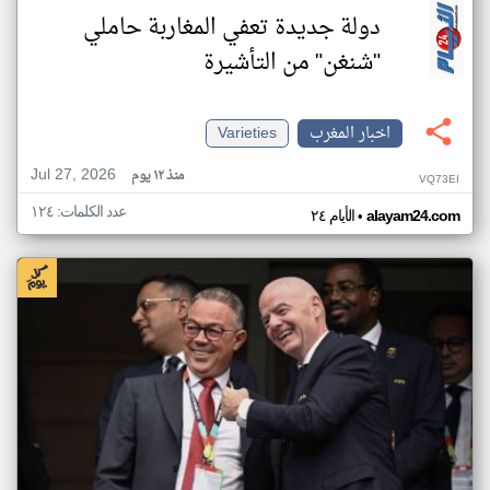
دولة جديدة تعفي المغاربة حاملي
"شنغن" من التأشيرة
اخبار المغرب
Varieties
Jul 27, 2026
منذ ١٢ يوم
VQ73EI
عدد الكلمات: ١٢٤
•
alayam24.com
الأيام ٢٤