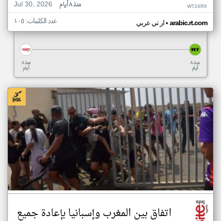
Jul 30, 2026
منذ ٨ أيام
WT24RX
عدد الكلمات: ١٠٥
•
arabic.rt.com
ار تي عربي
منذ ٨
منذ ٨
أيام
أيام
اتفاق بين المغرب وإسبانيا بإعادة جميع