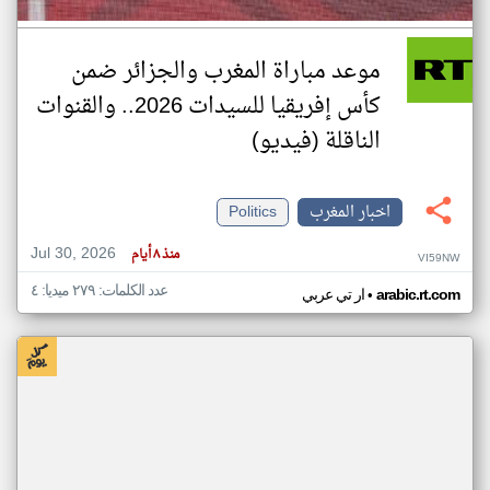
موعد مباراة المغرب والجزائر ضمن
كأس إفريقيا للسيدات 2026.. والقنوات
الناقلة (فيديو)
اخبار المغرب
Politics
Jul 30, 2026
منذ ٨ أيام
VI59NW
عدد الكلمات: ٢٧٩ ميديا: ٤
•
arabic.rt.com
ار تي عربي