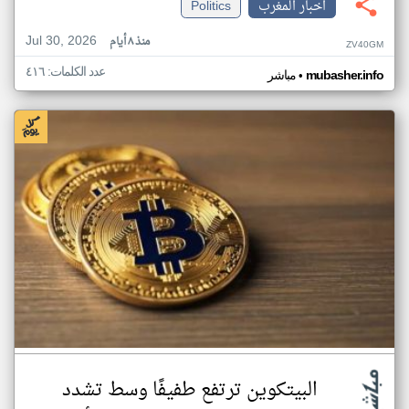
اخبار المغرب
Politics
Jul 30, 2026
منذ ٨ أيام
ZV40GM
عدد الكلمات: ٤١٦
•
mubasher.info
مباشر
البيتكوين ترتفع طفيفًا وسط تشدد