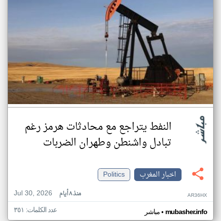
النفط يتراجع مع محادثات هرمز رغم
تبادل واشنطن وطهران الضربات
اخبار المغرب
Politics
Jul 30, 2026
منذ ٨ أيام
AR36HX
عدد الكلمات: ٣٥١
•
mubasher.info
مباشر