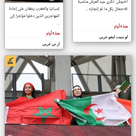
أخنوش: ذكرى عيد العرش مناسبة
إسبانيا والمغرب يتفقان على إعادة
للاحتفال بكل ما تم إنجازه ...
المهاجرين الذين دخلوا مؤخرا إلى
klyoum.com
تغيير الدولة
...
منذ ٨ أيام
تعبر
مصادر الأخبار من المغرب
المقالات
منذ ٨ أيام
الموجوده
لو سيت اينفو عربي
اخبار المغرب على مدار الساعة
هنا عن
وجهة
ار تي عربي
نظر
أهم اخبار المغرب العاجلة والمباشرة
كاتبيها.