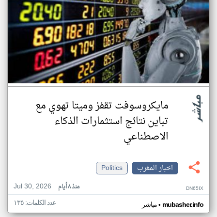
مايكروسوفت تقفز وميتا تهوي مع
تباين نتائج استثمارات الذكاء
الاصطناعي
اخبار المغرب
Politics
Jul 30, 2026
منذ ٨ أيام
DN65IX
عدد الكلمات: ١٣٥
•
mubasher.info
مباشر