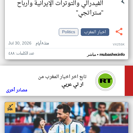
الفيدرالي والتوترات الإيرانية وأرباح
"ستراتجي"
اخبار المغرب
Politics
Jul 30, 2026
منذ ٨ أيام
VX25SK
عدد الكلمات: ٤٨٨
•
mubasher.info
مباشر
تابع اخر اخبار المغرب من
ار تي عربي
مصادر أخرى