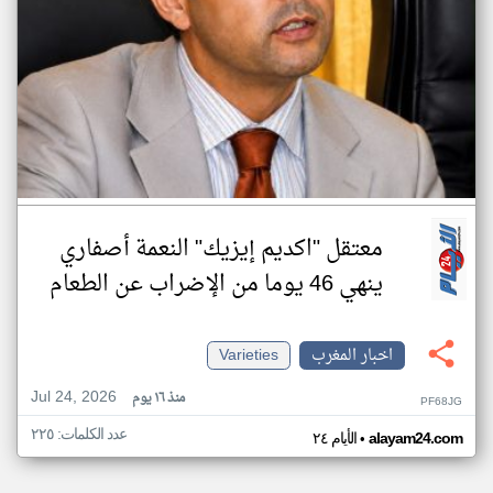
معتقل "اكديم إيزيك" النعمة أصفاري
ينهي 46 يوما من الإضراب عن الطعام
اخبار المغرب
Varieties
Jul 24, 2026
منذ ١٦ يوم
PF68JG
عدد الكلمات: ٢٢٥
•
alayam24.com
الأيام ٢٤