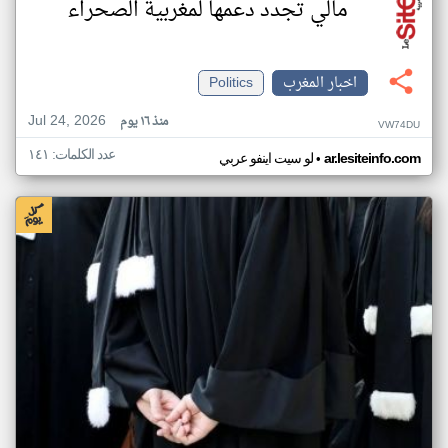
مالي تجدد دعمها لمغربية الصحراء
اخبار المغرب
Politics
Jul 24, 2026
منذ ١٦ يوم
VW74DU
عدد الكلمات: ١٤١
•
ar.lesiteinfo.com
لو سيت اينفو عربي