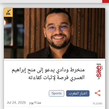
منخرط ودادي يدعو إلى منح إبراهيم
العسري فرصة لإثبات كفاءته
اخبار المغرب
Sports
Jul 24, 2026
منذ ١٦ يوم
FL11NO