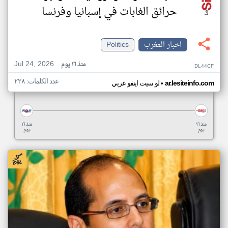
حرائق الغابات في إسبانيا وفرنسا
اخبار المغرب
Politics
Jul 24, 2026
منذ ١٦ يوم
DL44CF
عدد الكلمات: ٢٢٨
•
ar.lesiteinfo.com
لو سيت اينفو عربي
منذ ١٦
منذ ١٦
يوم
يوم