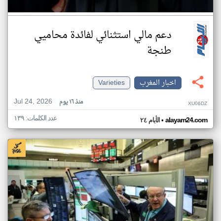
دعم مالي استثنائي لفائدة محاميي
طنجة
اخبار المغرب
Varieties
Jul 24, 2026
منذ ١٦ يوم
XU06DZ
عدد الكلمات: ١٣٩
•
alayam24.com
الأيام ٢٤