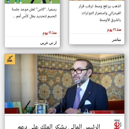
الذهب يرتفع وسط ترقب قرار
رسميا.. "كاس" تعلن موعد جلسة
الفيدرالي واستمرار التوترات
الحسم لتحديد بطل كأس أمم ...
klyoum.com
بالشرق الأوسط
تغيير الدولة
تعبر
مصادر الأخبار من المغرب
منذ ١٦ يوم
المقالات
منذ ١٦ يوم
الموجوده
اخبار المغرب على مدار الساعة
هنا عن
مباشر
وجهة
ار تي عربي
نظر
أهم اخبار المغرب العاجلة والمباشرة
كاتبيها.
الرئيس المالي يشكر الملك على دعم