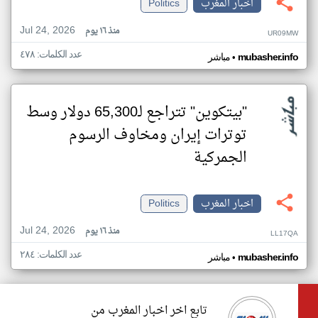
اخبار المغرب
Politics
Jul 24, 2026
منذ ١٦ يوم
UR09MW
عدد الكلمات: ٤٧٨
•
mubasher.info
مباشر
"بيتكوين" تتراجع لـ65,300 دولار وسط
توترات إيران ومخاوف الرسوم
الجمركية
اخبار المغرب
Politics
Jul 24, 2026
منذ ١٦ يوم
LL17QA
عدد الكلمات: ٢٨٤
•
mubasher.info
مباشر
تابع اخر اخبار المغرب من