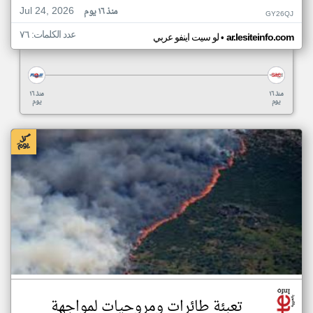
Jul 24, 2026
منذ ١٦ يوم
GY26QJ
عدد الكلمات: ٧٦
•
ar.lesiteinfo.com
لو سيت اينفو عربي
منذ ١٦
منذ ١٦
يوم
يوم
تعبئة طائرات ومروحيات لمواجهة